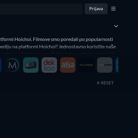
Prijava
latformi Hoichoi. Filmove smo poredali po popularnosti
mediju na platformi Hoichoi? Jednostavno koristite naše
Hoichoi svakodnevno se ažurira kako ne biste propustili
RESET
ili godina izdanja.
jgledanije (gdje se trenutno nalazite). Isto vrijedi i na
elja usluga, godinu izlaska ili žanrove.