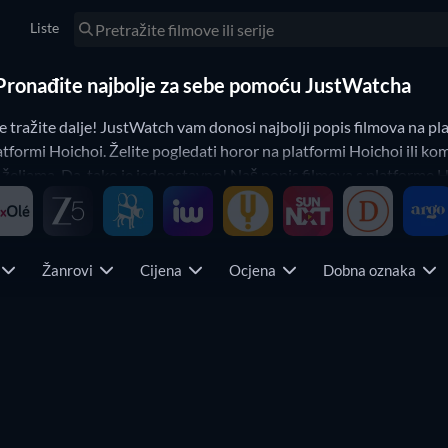
Liste
– Pronađite najbolje za sebe pomoću JustWatcha
e tražite dalje! JustWatch vam donosi najbolji popis filmova na p
tformi Hoichoi. Želite pogledati horor na platformi Hoichoi ili ko
 željama. Da, tako je jednostavno! Naš popis filmova s platforme 
a
Žanrovi
Cijena
Ocjena
Dobna oznaka
o. Na primjer, kombinaciju različitih streaming pletformi, žanrova 
žaj. Watchbar automatski sprema vaše postavke filtera u pregledu Na
a primjer, možete pregledavati samo sadržaj svog omiljenog pružat