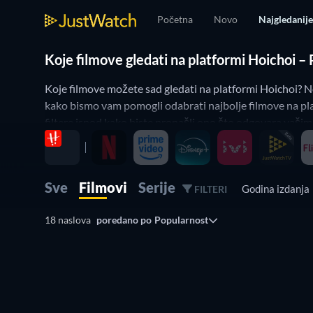
Početna
Novo
Najgledanije
Koje filmove gledati na platformi Hoichoi 
Koje filmove možete sad gledati na platformi Hoichoi? N
kako bismo vam pomogli odabrati najbolje filmove na pla
filtere ispod kako biste pronašli ono što odgovara vašim
ni jedan dobar film na platformi Hoichoi.
Filter Watchbar uključen je na pregledu Najgledanije
Sve
Filmovi
Serije
Godina izdanj
FILTERI
Čestitamo. Trenutno koristite nekoliko filtera istovremen
Jednim klikom na gumb Reset opet ćete vidjeti cijeli sadr
18 naslova
poredano po
Popularnost
pregledima Novo i Pretraživanje.
Ovako možete prilagoditi JustWatch svojim interesima. N