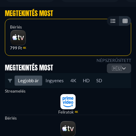
MEGTEKINTÉS MOST
Bérlés
799 Ft
4K
NÉPSZERŰSÍTETT
MEGTEKINTÉS MOST
🇭🇺
Legjobb ár
Ingyenes
4K
HD
SD
Streamelés
Feliratok
4K
Bérlés