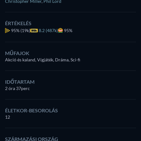
Christopher Miller
,
Phil Lord
ÉRTÉKELÉS
95%
(19k)
8.2 (487k)
95%
MŰFAJOK
Akció és kaland, Vígjáték, Dráma, Sci-fi
IDŐTARTAM
2 óra 37perc
ÉLETKOR-BESOROLÁS
12
SZÁRMAZÁSI ORSZÁG