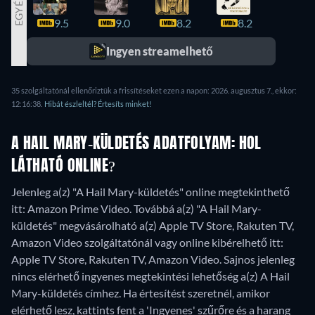
EGYÉB
9.5
9.0
8.2
8.2
8.1
Ingyen streamelhető
35 szolgáltatónál ellenőriztük a frissítéseket ezen a napon: 2026. augusztus 7., ekkor:
12:16:38.
Hibát észleltél? Értesíts minket!
A HAIL MARY-KÜLDETÉS ADATFOLYAM: HOL
LÁTHATÓ ONLINE?
Jelenleg a(z) "A Hail Mary-küldetés" online megtekinthető
itt: Amazon Prime Video. Továbbá a(z) "A Hail Mary-
küldetés" megvásárolható a(z) Apple TV Store, Rakuten TV,
Amazon Video szolgáltatónál vagy online kibérelhető itt:
Apple TV Store, Rakuten TV, Amazon Video.
Sajnos jelenleg
nincs elérhető ingyenes megtekintési lehetőség a(z) A Hail
Mary-küldetés címhez. Ha értesítést szeretnél, amikor
elérhető lesz, kattints fent a 'Ingyenes' szűrőre és a harang