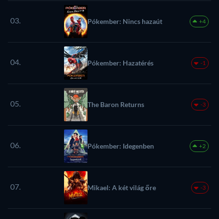
03.
Pókember: Nincs hazaút
+4
04.
Pókember: Hazatérés
-1
05.
The Baron Returns
-3
06.
Pókember: Idegenben
+2
07.
Mikael: A két világ őre
-3