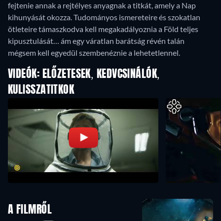
fejtenie annak a rejtélyes anyagnak a titkát, amely a Nap
kihunyását okozza. Tudományos ismereteire és szokatlan
ötleteire támaszkodva kell megakadályoznia a Föld teljes
kipusztulását… ám egy váratlan barátság révén talán
mégsem kell egyedül szembenéznie a lehetetlennel.
VIDEÓK: ELŐZETESEK, KEDVCSINÁLÓK,
KULISSZATITKOK
A FILMRŐL