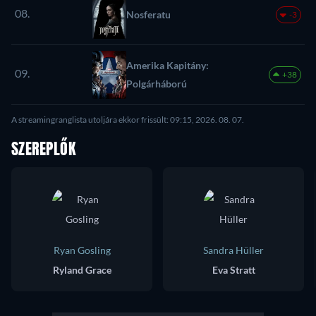
08.
Nosferatu
-3
Amerika Kapitány:
09.
+38
Polgárháború
A streamingranglista utoljára ekkor frissült: 09:15, 2026. 08. 07.
SZEREPLŐK
Ryan Gosling
Sandra Hüller
Ryland Grace
Eva Stratt