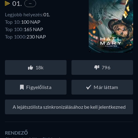
01.
—
Legjobb helyezés:
01.
Top 10:
100 NAP
Top 100:
165 NAP
Top 1000:
230 NAP
18k
796
Figyelőlista
Már láttam
A lejátszólista szinkronizálásához be kell jelentkezned
RENDEZŐ