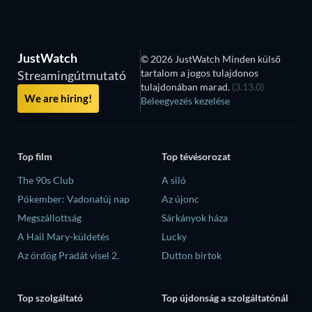
JustWatch
© 2026 JustWatch Minden külső
tartalom a jogos tulajdonos
Streamingútmutató
tulajdonában marad.
(3.13.0)
We are hiring!
Beleegyezés kezelése
Top film
Top tévésorozat
The 90s Club
A siló
Pókember: Vadonatúj nap
Az újonc
Megszállottság
Sárkányok háza
A Hail Mary-küldetés
Lucky
Az ördög Pradát visel 2.
Dutton birtok
Top szolgáltató
Top újdonság a szolgáltatónál