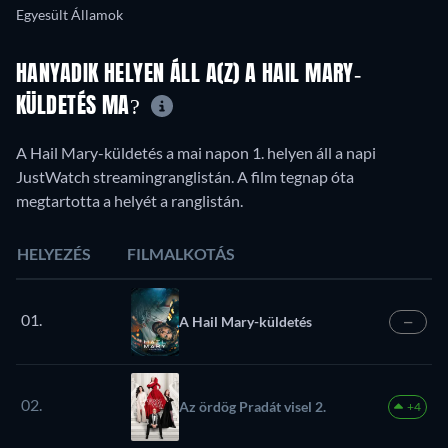
Egyesült Államok
HANYADIK HELYEN ÁLL A(Z) A HAIL MARY-
KÜLDETÉS MA?
A Hail Mary-küldetés a mai napon 1. helyen áll a napi
JustWatch streamingranglistán. A film tegnap óta
megtartotta a helyét a ranglistán.
HELYEZÉS
FILMALKOTÁS
01.
A Hail Mary-küldetés
—
02.
Az ördög Pradát visel 2.
+4