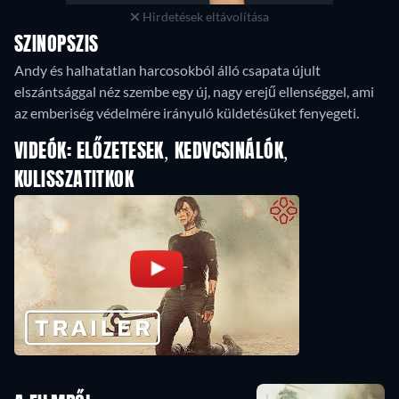
Hirdetések eltávolítása
SZINOPSZIS
Andy és halhatatlan harcosokból álló csapata újult
elszántsággal néz szembe egy új, nagy erejű ellenséggel, ami
az emberiség védelmére irányuló küldetésüket fenyegeti.
VIDEÓK: ELŐZETESEK, KEDVCSINÁLÓK,
KULISSZATITKOK