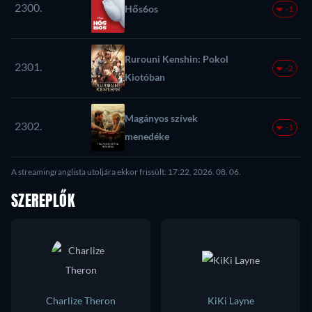
2300.
Hős6os
-1
Rurouni Kenshin: Pokol
2301.
-2
Kiotóban
Magányos szívek
2302.
-1
menedéke
A streamingranglista utoljára ekkor frissült: 17:22, 2026. 08. 06.
SZEREPLŐK
Charlize Theron
KiKi Layne