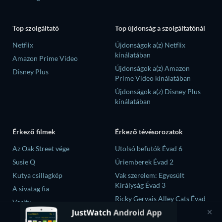
Top szolgáltató
Top újdonság a szolgáltatónál
Netflix
Újdonságok a(z) Netflix
kínálatában
Amazon Prime Video
Újdonságok a(z) Amazon
Disney Plus
Prime Video kínálatában
Újdonságok a(z) Disney Plus
kínálatában
Érkező filmek
Érkező tévésorozatok
Az Oak Street vége
Utolsó befutók Évad 6
Susie Q
Úriemberek Évad 2
Kutya csillagkép
Vak szerelem: Egyesült
Királyság Évad 3
A sivatag fia
Ricky Gervais Alley Cats Évad
Verity
1
Operation Safed Sagar Évad 1