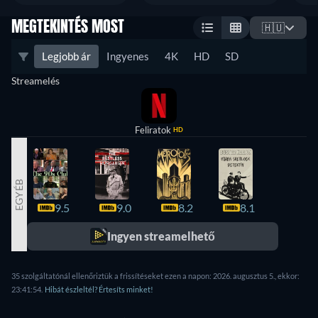
MEGTEKINTÉS MOST
🇭🇺
Legjobb ár
Ingyenes
4K
HD
SD
Streamelés
Feliratok
HD
EGYÉB
9.5
9.0
8.2
8.1
8.1
Ingyen streamelhető
35 szolgáltatónál ellenőriztük a frissítéseket ezen a napon: 2026. augusztus 5., ekkor:
23:41:54.
Hibát észleltél? Értesíts minket!