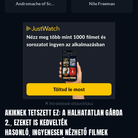
Andromache of Scythia / Andy
Nile Freeman
Hirdetések eltávolítása
AKIKNEK TETSZETT EZ: A HALHATATLAN GÁRDA
2., EZEKET IS KEDVELTÉK
HASONLÓ, INGYENESEN NÉZHETŐ FILMEK