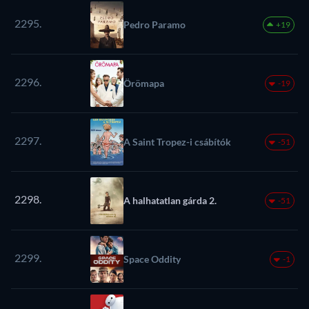
2295.
Pedro Paramo
+19
2296.
Örömapa
-19
2297.
A Saint Tropez-i csábítók
-51
2298.
A halhatatlan gárda 2.
-51
2299.
Space Oddity
-1