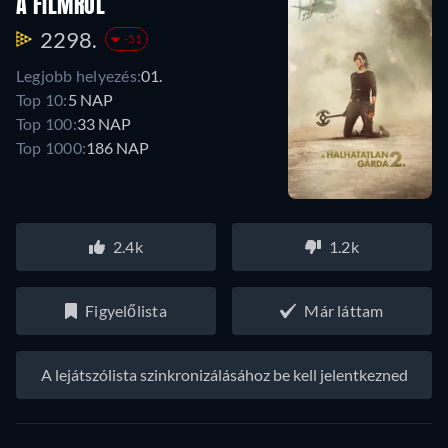
A FILMRŐL
2298.
-51
Legjobb helyezés:
01.
Top 10:
5 NAP
Top 100:
33 NAP
Top 1000:
186 NAP
2.4k
1.2k
Figyelőlista
Már láttam
A lejátszólista szinkronizálásához be kell jelentkezned