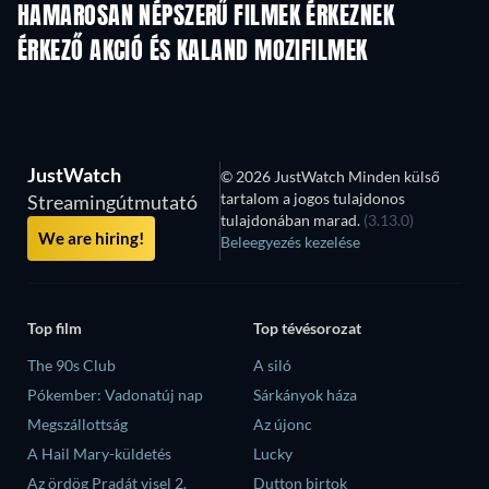
HAMAROSAN NÉPSZERŰ FILMEK ÉRKEZNEK
ÉRKEZŐ AKCIÓ ÉS KALAND MOZIFILMEK
JustWatch
© 2026 JustWatch Minden külső
tartalom a jogos tulajdonos
Streamingútmutató
tulajdonában marad.
(3.13.0)
We are hiring!
Beleegyezés kezelése
Top film
Top tévésorozat
The 90s Club
A siló
Pókember: Vadonatúj nap
Sárkányok háza
Megszállottság
Az újonc
A Hail Mary-küldetés
Lucky
Az ördög Pradát visel 2.
Dutton birtok