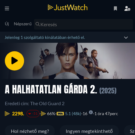
Új
Népszerű
Jelenleg 1 szolgáltató kínálatában érhető el.
A HALHATATLAN GÁRDA 2.
(2025)
Eredeti cím: The Old Guard 2
2298.
66%
5.1 (48k)
16
1 óra 47perc
-51
Hol nézhető meg?
Ingyen megtekinthető
Sz