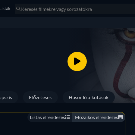
Listák
opszis
Előzetesek
Hasonló alkotások
Listás elrendezés
Mozaikos elrendezés