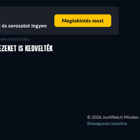
ek eltávolítása
EZEKET IS KEDVELTÉK
© 2026 JustWatch Minden k
Beleegyezés kezelése