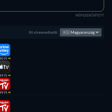
NÉPSZERŰSÍTETT
🇭🇺
Magyarország
Itt streamelhető:
90 Ft
4K
99 Ft
4K
99 Ft
4K