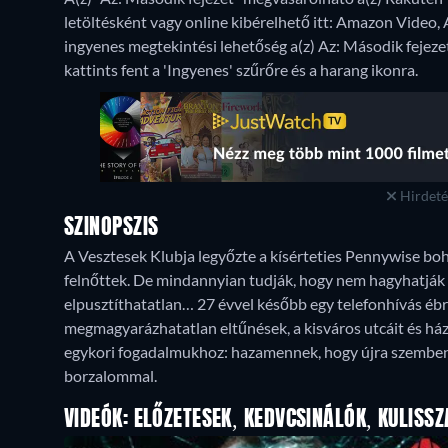
letöltésként vagy online kibérelhető itt: Amazon Video,
ingyenes megtekintési lehetőség a(z) Az: Második fejezet 
kattints fent a 'Ingyenes' szűrőre és a harang ikonra.
Hirdetés
SZINOPSZIS
A Vesztesek Klubja legyőzte a kísérteties Pennywise bohó
felnőttek. De mindannyian tudják, hogy nem hagyhatják 
elpusztíthatatlan… 27 évvel később egy telefonhívás éb
megmagyarázhatatlan eltűnések, a kisváros utcáit és ház
egykori fogadalmukhoz: hazamennek, hogy újra szembenéz
borzalommal.
VIDEÓK: ELŐZETESEK, KEDVCSINÁLÓK, KULISSZ