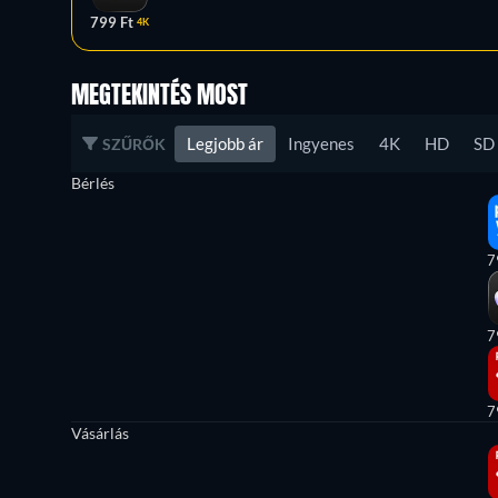
799 Ft
4K
MEGTEKINTÉS MOST
Legjobb ár
Ingyenes
4K
HD
SD
SZŰRŐK
Bérlés
7
7
7
Vásárlás