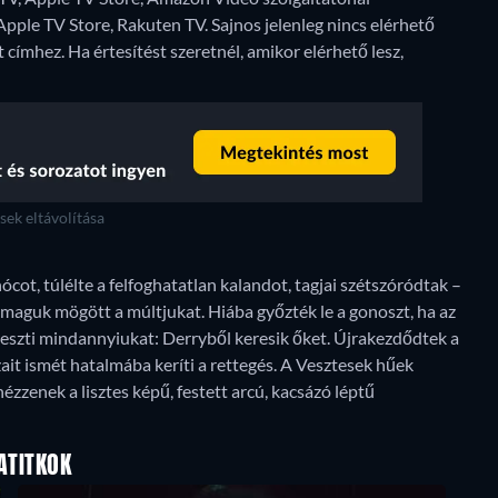
 Apple TV Store, Rakuten TV.
Sajnos jelenleg nincs elérhető
címhez. Ha értesítést szeretnél, amikor elérhető lesz,
ek eltávolítása
cot, túlélte a felfoghatatlan kalandot, tagjai szétszóródtak –
maguk mögött a múltjukat. Hiába győzték le a gonoszt, ha az
reszti mindannyiukat: Derryből keresik őket. Újrakezdődtek a
ait ismét hatalmába keríti a rettegés. A Vesztesek hűek
zenek a lisztes képű, festett arcú, kacsázó léptű
ATITKOK