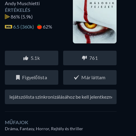
Andy Muschietti
ÉRTÉKELÉS
86%
(5.9k)
6.5 (360k)
62%
5.1k
761
Figyelőlista
Már láttam
A lejátszólista szinkronizálásához be kell jelentkezned
MŰFAJOK
Dráma, Fantasy, Horror, Rejtély és thriller