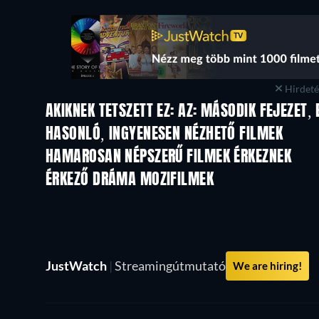
Hirdetés
AKIKNEK TETSZETT EZ: AZ: MÁSODIK FEJEZET, 
HASONLÓ, INGYENESEN NÉZHETŐ FILMEK
HAMAROSAN NÉPSZERŰ FILMEK ÉRKEZNEK
ÉRKEZŐ DRÁMA MOZIFILMEK
JustWatch
|
Streamingútmutató
We are hiring!