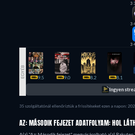
3 
3 
3 
EGYÉB
9.5
9.0
8.2
8.1
Ingyen str
35 szolgáltatónál ellenőriztük a frissítéseket ezen a napon: 202
AZ: MÁSODIK FEJEZET ADATFOLYAM: HOL LÁT
A(z) "Az: Második fejezet" megvásárolható a(z) Rakuten