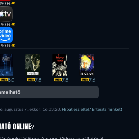
390 Ft
4K
490 Ft
4K
490 Ft
4K
8.0
7.8
7.8
7.6
eamelhető
6. augusztus 7., ekkor: 16:03:28.
Hibát észleltél? Értesíts minket!
HATÓ ONLINE?
 TV, Apple TV Store, Amazon Video szolgáltatónál