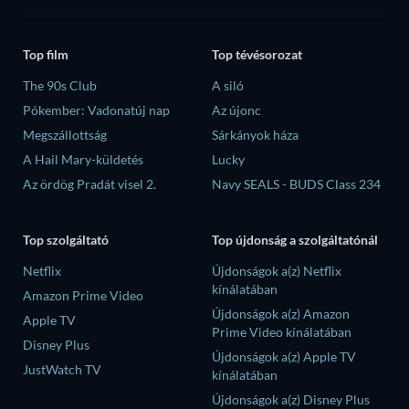
Top film
Top tévésorozat
The 90s Club
A siló
Pókember: Vadonatúj nap
Az újonc
Megszállottság
Sárkányok háza
A Hail Mary-küldetés
Lucky
Az ördög Pradát visel 2.
Navy SEALS - BUDS Class 234
Top szolgáltató
Top újdonság a szolgáltatónál
Netflix
Újdonságok a(z) Netflix
kínálatában
Amazon Prime Video
Újdonságok a(z) Amazon
Apple TV
Prime Video kínálatában
Disney Plus
Újdonságok a(z) Apple TV
JustWatch TV
kínálatában
Újdonságok a(z) Disney Plus