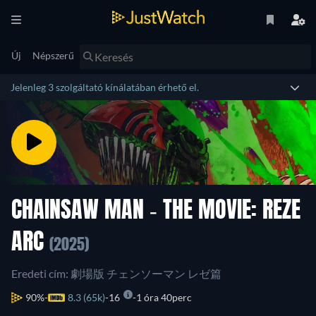
Új
Népszerű
Jelenleg 3 szolgáltató kínálatában érhető el.
CHAINSAW MAN - THE MOVIE: REZE
ARC
(2025)
Eredeti cím: 劇場版 チェンソーマン レゼ篇
90%
8.3 (65k)
16
1 óra 40perc