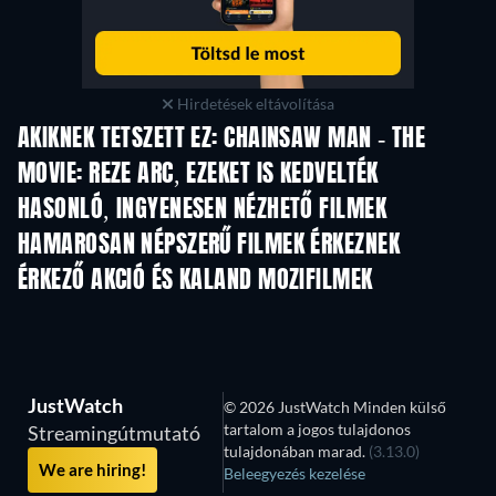
Hirdetések eltávolítása
AKIKNEK TETSZETT EZ: CHAINSAW MAN - THE
MOVIE: REZE ARC, EZEKET IS KEDVELTÉK
TV
HASONLÓ, INGYENESEN NÉZHETŐ FILMEK
HAMAROSAN NÉPSZERŰ FILMEK ÉRKEZNEK
ÉRKEZŐ AKCIÓ ÉS KALAND MOZIFILMEK
JustWatch
© 2026 JustWatch Minden külső
tartalom a jogos tulajdonos
Streamingútmutató
tulajdonában marad.
(3.13.0)
We are hiring!
Beleegyezés kezelése