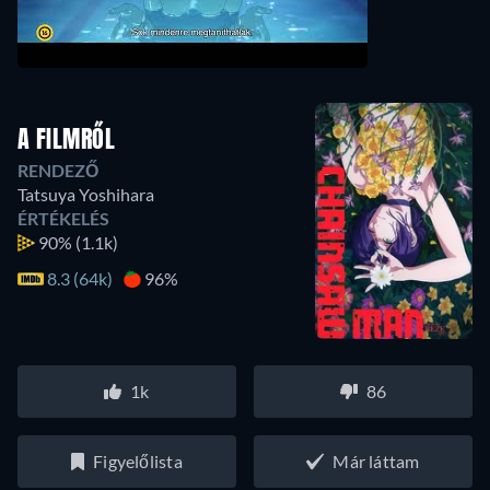
A FILMRŐL
RENDEZŐ
Tatsuya Yoshihara
ÉRTÉKELÉS
90%
(1.1k)
8.3 (64k)
96%
1k
86
Figyelőlista
Már láttam