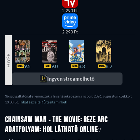
2 290 Ft
2 290 Ft
EGYÉB
9.5
9.0
8.3
8.2
8.1
Ingyen streamelhető
36 szolgáltatónál ellenőriztük a frissítéseket ezen a napon: 2026. augusztus 9., ekkor:
13:38:36.
Hibát észleltél? Értesíts minket!
CHAINSAW MAN - THE MOVIE: REZE ARC
ADATFOLYAM: HOL LÁTHATÓ ONLINE?