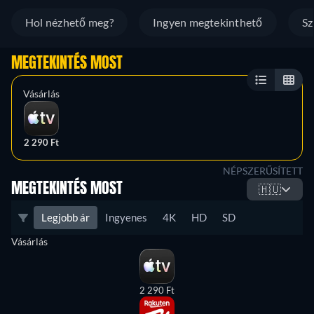
Hol nézhető meg?
Ingyen megtekinthető
Sz
MEGTEKINTÉS MOST
Vásárlás
2 290 Ft
NÉPSZERŰSÍTETT
MEGTEKINTÉS MOST
🇭🇺
Legjobb ár
Ingyenes
4K
HD
SD
Vásárlás
2 290 Ft