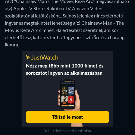
A(z) "Chainsaw Man - The Movie: Reze Arc" megvásárolható
a(z) Apple TV Store, Rakuten TV, Amazon Video
szolgáltatónál letöltésként..
Sajnos jelenleg nincs elérhető
ingyenes megtekintési lehetőség a(z) Chainsaw Man - The
Movie: Reze Arc címhez. Ha értesítést szeretnél, amikor
elérhető lesz, kattints fent a 'Ingyenes' szűrőre és a harang
ikonra.
Hirdetések eltávolítása