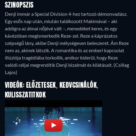
SZINOPSZIS
Denji immár a Special Division 4-hez tartozó démonvadász.
Egy esős nap után, miután találkozott Makimával – aki
addigra az álmai nőjévé vált –, menedéket keres, és egy
kávézóban megismerkedik Reze-zel. Reze a káprázatos
szépségű lány, akibe Denji mélységesen beleszeret. Ám Reze
nem az, akinek látszik. A romantika és az emberi kapcsolat
illúziója tragédiába torkollik, amikor kiderül, hogy Reze
valódi céljai megrendítik Denji bizalmát és kilátásait. (Csillag
Lajos)
VIDEÓK: ELŐZETESEK, KEDVCSINÁLÓK,
KULISSZATITKOK