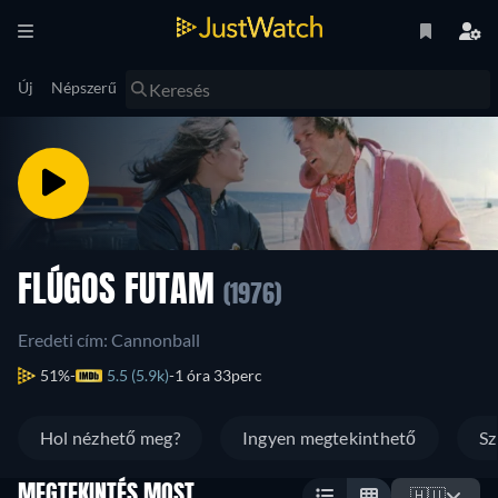
Új
Népszerű
FLÚGOS FUTAM
(1976)
Eredeti cím: Cannonball
51%
5.5 (5.9k)
1 óra 33perc
Hol nézhető meg?
Ingyen megtekinthető
Sz
MEGTEKINTÉS MOST
🇭🇺