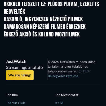
AKIKNEK TETSZETT EZ: FLÚGOS FUTAM, EZEKET IS
KEDVELTÉK
HASONLÓ, INGYENESEN NÉZHETŐ FILMEK
HAMAROSAN NÉPSZERŰ FILMEK ÉRKEZNEK
ÉRKEZŐ AKCIÓ ÉS KALAND MOZIFILMEK
JustWatch
© 2026 JustWatch Minden külső
tartalom a jogos tulajdonos
Streamingútmutató
tulajdonában marad.
(3.13.0)
We are hiring!
Beleegyezés kezelése
Top film
Top tévésorozat
The 90s Club
A siló