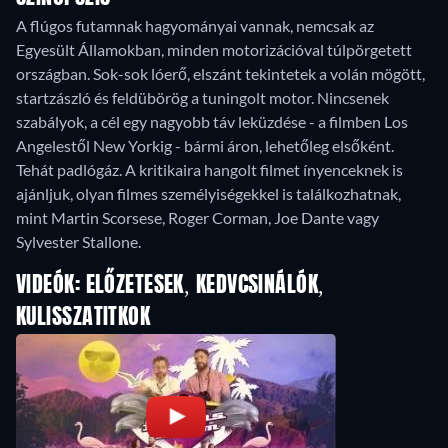
A flúgos futamnak hagyományai vannak, nemcsak az
Egyesült Államokban, minden motorizációval túlpörgetett
országban. Sok-sok lóerő, elszánt tekintetek a volán mögött,
startzászló és feldübörög a tuningolt motor. Nincsenek
szabályok, a cél egy nagyobb táv leküzdése - a filmben Los
Angelestől New Yorkig - bármi áron, lehetőleg elsőként.
Tehát padlógáz. A kritikaira hangolt filmet ínyenceknek is
ajánljuk, olyan filmes személyiségekkel is találkozhatnak,
mint Martin Scorsese, Roger Corman, Joe Dante vagy
Sylvester Stallone.
VIDEÓK: ELŐZETESEK, KEDVCSINÁLÓK,
KULISSZATITKOK