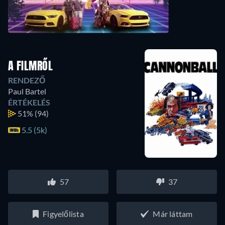
A FILMRŐL
RENDEZŐ
Paul Bartel
ÉRTÉKELÉS
51%
(94)
5.5 (5k)
57
37
Figyelőlista
Már láttam