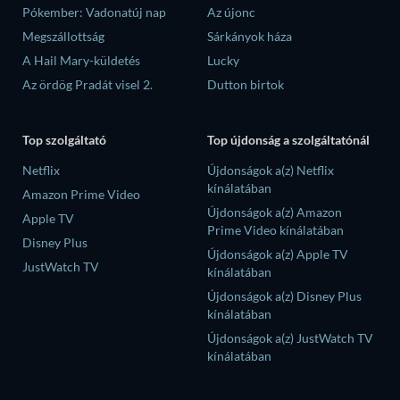
Pókember: Vadonatúj nap
Az újonc
Megszállottság
Sárkányok háza
A Hail Mary-küldetés
Lucky
Az ördög Pradát visel 2.
Dutton birtok
Top szolgáltató
Top újdonság a szolgáltatónál
Netflix
Újdonságok a(z) Netflix
kínálatában
Amazon Prime Video
Újdonságok a(z) Amazon
Apple TV
Prime Video kínálatában
Disney Plus
Újdonságok a(z) Apple TV
JustWatch TV
kínálatában
Újdonságok a(z) Disney Plus
kínálatában
Újdonságok a(z) JustWatch TV
kínálatában