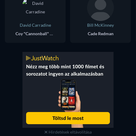
David Carradine
Bill McKinney
Coy "Cannonball" Buckman
Cade Redman
Hirdetések eltávolítása