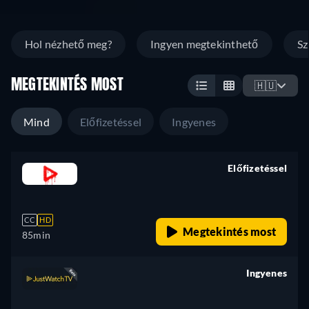
Hol nézhető meg?
Ingyen megtekinthető
Sz
MEGTEKINTÉS MOST
🇭🇺
Mind
Előfizetéssel
Ingyenes
Előfizetéssel
retail price
CC
HD
Megtekintés most
85min
Ingyenes
retail price