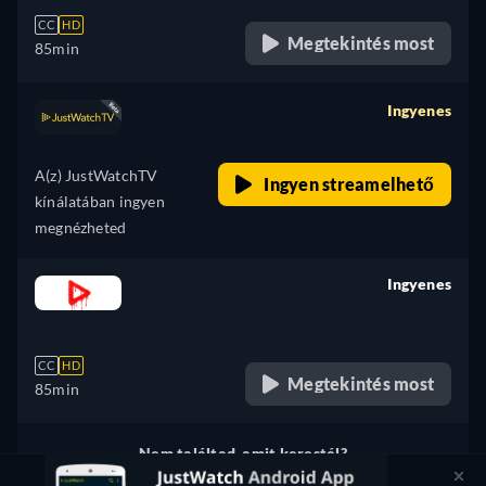
CC
HD
Megtekintés most
85min
Ingyenes
retail price
A(z) JustWatchTV
Ingyen streamelhető
kínálatában ingyen
megnézheted
Ingyenes
retail price
CC
HD
Megtekintés most
85min
Nem találtad, amit kerestél?
Ha szeretnéd, értesítünk róla, amint megjelenik más