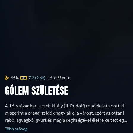
45%
7.2 (9.6k)
1 óra 25perc
GÓLEM SZÜLETÉSE
A 16. században a cseh király (II. Rudolf) rendeletet adott ki
miszerint a prágai zsidók hagyják el a várost, ezért az ottani
rabbi agyagból gyúrt és mágia segítségével életre keltett egy
emberi testet. Feladata a zsidók megvédése volt...
Több szöveg