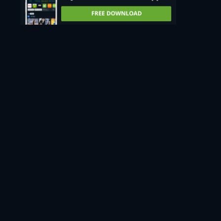
szolgáltatók kínálatában.
Értesítést kérek
35 szolgáltatónál ellenőriztük a frissítéseket ezen a napon: 2026. augusztus 7., ekkor:
15:19:16.
Hibát észleltél? Értesíts minket!
GÓLEM SZÜLETÉSE ADATFOLYAM: HOL LÁTHATÓ
ONLINE?
Jelenleg a(z) "Gólem születése" online megtekinthető itt:
Bloodstream.
Ezt a címet szintén ingyen megnézheted a
JustWatch TV, Bloodstream szolgáltatásban.