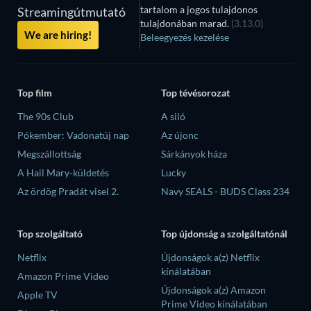
tartalom a jogos tulajdonos
Streamingútmutató
tulajdonában marad.
(3.13.0)
We are hiring!
Beleegyezés kezelése
Top film
Top tévésorozat
The 90s Club
A siló
Pókember: Vadonatúj nap
Az újonc
Megszállottság
Sárkányok háza
A Hail Mary-küldetés
Lucky
Az ördög Pradát visel 2.
Navy SEALS - BUDS Class 234
Top szolgáltató
Top újdonság a szolgáltatónál
Netflix
Újdonságok a(z) Netflix
kínálatában
Amazon Prime Video
Újdonságok a(z) Amazon
Apple TV
Prime Video kínálatában