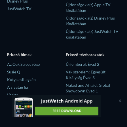
Disney Plus
Újdonságok a(z) Apple TV
JustWatch TV
kínálatában
Újdonságok a(z) Disney Plus
kínálatában
Újdonságok a(z) JustWatch TV
kínálatában
Érkező filmek
Érkező tévésorozatok
Az Oak Street vége
Úriemberek Évad 2
Susie Q
Vak szerelem: Egyesült
Királyság Évad 3
Kutya csillagkép
Naked and Afraid: Global
A sivatag fia
Showdown Évad 1
Verity
Mourinho Évad 1
GTO (2026) Évad 1