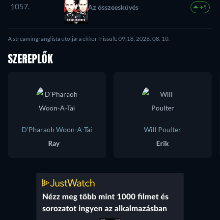
1057.
Az összeesküvés
+5
A streamingranglista utoljára ekkor frissült: 09:18, 2026. 08. 10.
SZEREPLŐK
D'Pharaoh Woon-A-Tai
Will Poulter
Ray
Erik