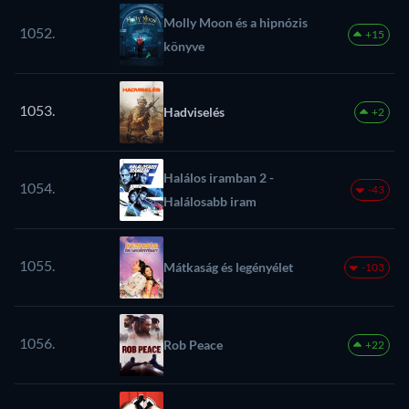
Molly Moon és a hipnózis
1052.
+15
könyve
1053.
Hadviselés
+2
Halálos iramban 2 -
1054.
-43
Halálosabb iram
1055.
Mátkaság és legényélet
-103
1056.
Rob Peace
+22