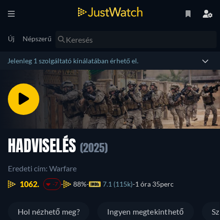
Új
Népszerű
Jelenleg 1 szolgáltató kínálatában érhető el.
HADVISELÉS
(2025)
Eredeti cím: Warfare
1062.
88%
7.1 (115k)
1 óra 35perc
-7
Hol nézhető meg?
Ingyen megtekinthető
Sz