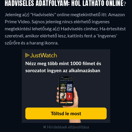
HADVISELÉS ADATFOLYAM: HOL LÁTHATÓ ONLINE?
Jelenleg a(z) "Hadviselés" online megtekinthető itt: Amazon
Prime Video.
Sajnos jelenleg nincs elérhető ingyenes
megtekintési lehetőség a(z) Hadviselés címhez. Ha értesítést
szeretnél, amikor elérhető lesz, kattints fent a 'Ingyenes'
szűrőre és a harang ikonra.
Hirdetések eltávolítása