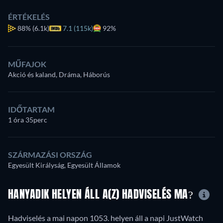
ÉRTÉKELÉS
88%
(6.1k)
7.1 (115k)
92%
MŰFAJOK
Akció és kaland, Dráma, Háborús
IDŐTARTAM
1 óra 35perc
SZÁRMAZÁSI ORSZÁG
Egyesült Királyság, Egyesült Államok
HANYADIK HELYEN ÁLL A(Z) HADVISELÉS MA?
Hadviselés a mai napon 1053. helyen áll a napi JustWatch