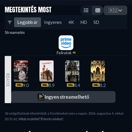
MEGTEKINTÉS MOST
🇭🇺
Legjobb ár
Ingyenes
4K
HD
SD
Streamelés
Feliratok
4K
EGYÉB
9.0
8.9
8.4
8.2
8.1
Ingyen streamelhető
36 szolgáltatónál ellenőriztük a frissítéseket ezen a napon: 2026. augusztus 4., ekkor:
20:31:42.
Hibát észleltél? Értesíts minket!