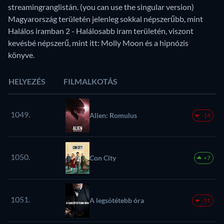
streamingranglistán. (you can use the singular version)
Magyarország területén jelenleg sokkal népszerűbb, mint
Halálos iramban 2 - Halálosabb iram területén, viszont
kevésbé népszerű, mint itt: Molly Moon és a hipnózis
könyve.
HELYEZÉS
FILMALKOTÁS
1049.
Alien: Romulus
-14
1050.
Con City
+7
1051.
A legsötétebb óra
-51