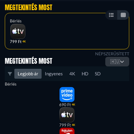
MEGTEKINTÉS MOST
Bérlés
799 Ft
4K
NÉPSZERŰSÍTETT
MEGTEKINTÉS MOST
🇭🇺
Legjobb ár
Ingyenes
4K
HD
SD
Bérlés
690 Ft
4K
799 Ft
4K