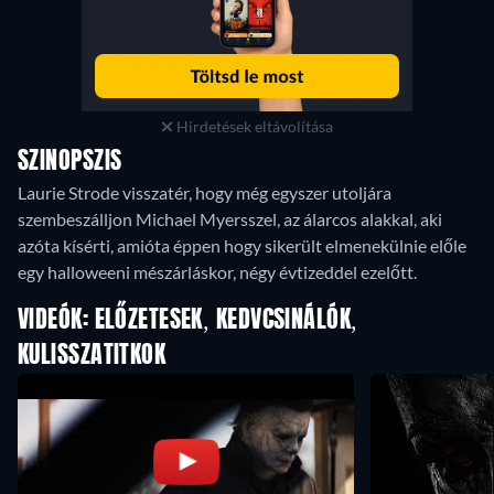
Hirdetések eltávolítása
SZINOPSZIS
Laurie Strode visszatér, hogy még egyszer utoljára
szembeszálljon Michael Myersszel, az álarcos alakkal, aki
azóta kísérti, amióta éppen hogy sikerült elmenekülnie előle
egy halloweeni mészárláskor, négy évtizeddel ezelőtt.
VIDEÓK: ELŐZETESEK, KEDVCSINÁLÓK,
KULISSZATITKOK