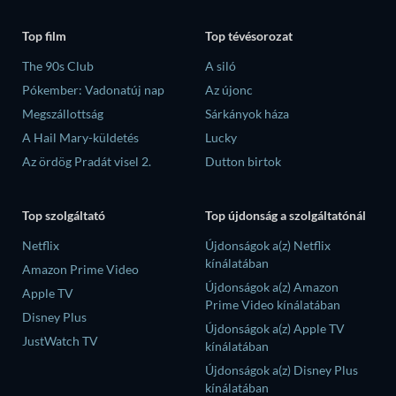
Top film
Top tévésorozat
The 90s Club
A siló
Pókember: Vadonatúj nap
Az újonc
Megszállottság
Sárkányok háza
A Hail Mary-küldetés
Lucky
Az ördög Pradát visel 2.
Dutton birtok
Top szolgáltató
Top újdonság a szolgáltatónál
Netflix
Újdonságok a(z) Netflix
kínálatában
Amazon Prime Video
Újdonságok a(z) Amazon
Apple TV
Prime Video kínálatában
Disney Plus
Újdonságok a(z) Apple TV
JustWatch TV
kínálatában
Újdonságok a(z) Disney Plus
kínálatában