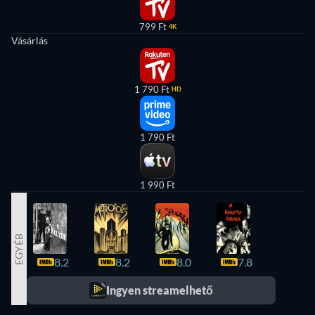
799 Ft
4K
Vásárlás
1 790 Ft
HD
1 790 Ft
1 990 Ft
EGYÉB
8.2
8.2
8.0
7.8
7.8
Ingyen streamelhető