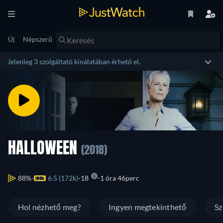
Új
Népszerű
Jelenleg 3 szolgáltató kínálatában érhető el.
HALLOWEEN
(2018)
88%
6.5 (172k)
18
1 óra 46perc
Hol nézhető meg?
Ingyen megtekinthető
Sz