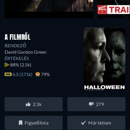
A FILMRŐL
RENDEZŐ
David Gordon Green
ÉRTÉKELÉS
88%
(2.5k)
6.5 (171k)
79%
2.3k
279
Figyelőlista
Már láttam