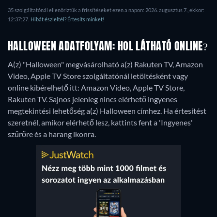
35 szolgáltatónál ellenőriztük a frissítéseket ezen a napon: 2026. augusztus 7., ekkor:
12:37:27.
Hibát észleltél? Értesíts minket!
HALLOWEEN ADATFOLYAM: HOL LÁTHATÓ ONLINE?
A(z) "Halloween" megvásárolható a(z) Rakuten TV, Amazon
Video, Apple TV Store szolgáltatónál letöltésként vagy
online kibérelhető itt: Amazon Video, Apple TV Store,
Rakuten TV.
Sajnos jelenleg nincs elérhető ingyenes
megtekintési lehetőség a(z) Halloween címhez. Ha értesítést
szeretnél, amikor elérhető lesz, kattints fent a 'Ingyenes'
szűrőre és a harang ikonra.