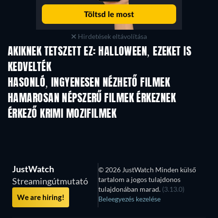
Hirdetések eltávolítása
AKIKNEK TETSZETT EZ: HALLOWEEN, EZEKET IS
KEDVELTÉK
HASONLÓ, INGYENESEN NÉZHETŐ FILMEK
HAMAROSAN NÉPSZERŰ FILMEK ÉRKEZNEK
ÉRKEZŐ KRIMI MOZIFILMEK
JustWatch
© 2026 JustWatch Minden külső
tartalom a jogos tulajdonos
Streamingútmutató
tulajdonában marad.
(3.13.0)
We are hiring!
Beleegyezés kezelése