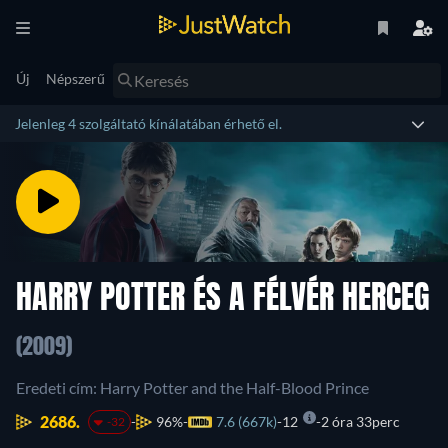
Új
Népszerű
Jelenleg 4 szolgáltató kínálatában érhető el.
HARRY POTTER ÉS A FÉLVÉR HERCEG
(2009)
Eredeti cím: Harry Potter and the Half-Blood Prince
2686.
96%
7.6 (667k)
12
2 óra 33perc
-32