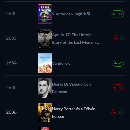
2682.
9-es terv a világűrből
+11
Apollo 17: The Untold
2683.
-2
Story of the Last Men on
the Moon
2684.
Vándorok
+3
Diario Di Viaggio Con
2685.
-70
Fantasmi
Harry Potter és a Félvér
2686.
-32
herceg