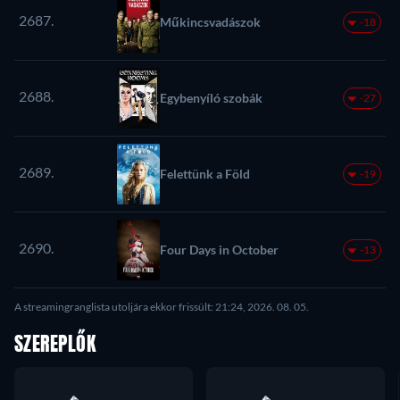
2687.
Műkincsvadászok
-18
2688.
Egybenyíló szobák
-27
2689.
Felettünk a Föld
-19
2690.
Four Days in October
-13
A streamingranglista utoljára ekkor frissült: 21:24, 2026. 08. 05.
SZEREPLŐK