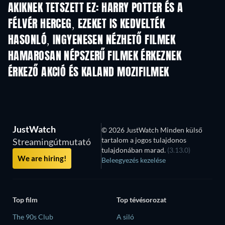
AKIKNEK TETSZETT EZ: HARRY POTTER ÉS A
FÉLVÉR HERCEG, EZEKET IS KEDVELTÉK
HASONLÓ, INGYENESEN NÉZHETŐ FILMEK
HAMAROSAN NÉPSZERŰ FILMEK ÉRKEZNEK
ÉRKEZŐ AKCIÓ ÉS KALAND MOZIFILMEK
JustWatch
© 2026 JustWatch Minden külső
tartalom a jogos tulajdonos
Streamingútmutató
tulajdonában marad.
(3.13.0)
We are hiring!
Beleegyezés kezelése
Top film
Top tévésorozat
The 90s Club
A siló