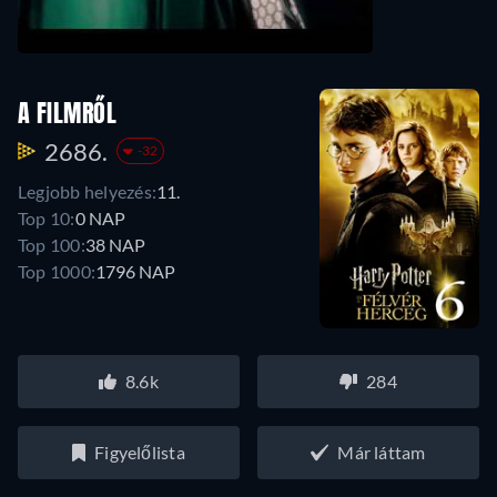
A FILMRŐL
2686.
-32
Legjobb helyezés:
11.
Top 10:
0 NAP
Top 100:
38 NAP
Top 1000:
1796 NAP
8.6k
284
Figyelőlista
Már láttam