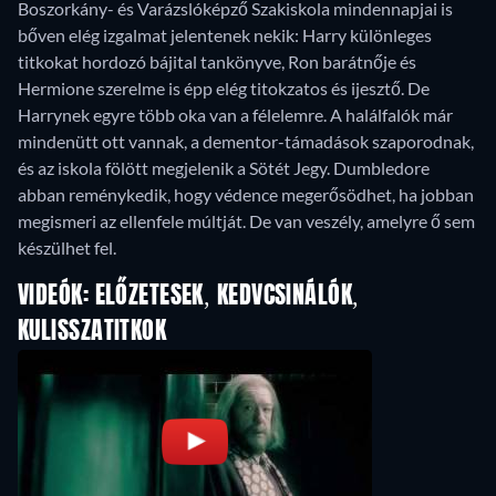
Boszorkány- és Varázslóképző Szakiskola mindennapjai is
bőven elég izgalmat jelentenek nekik: Harry különleges
titkokat hordozó bájital tankönyve, Ron barátnője és
Hermione szerelme is épp elég titokzatos és ijesztő. De
Harrynek egyre több oka van a félelemre. A halálfalók már
mindenütt ott vannak, a dementor-támadások szaporodnak,
és az iskola fölött megjelenik a Sötét Jegy. Dumbledore
abban reménykedik, hogy védence megerősödhet, ha jobban
megismeri az ellenfele múltját. De van veszély, amelyre ő sem
készülhet fel.
VIDEÓK: ELŐZETESEK, KEDVCSINÁLÓK,
KULISSZATITKOK