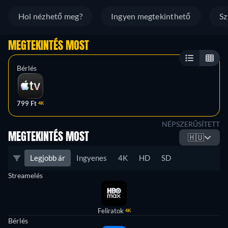
Hol nézhető meg?
Ingyen megtekinthető
Sz
MEGTEKINTÉS MOST
Bérlés
799 Ft
4K
NÉPSZERŰSÍTETT
MEGTEKINTÉS MOST
🇭🇺
Legjobb ár
Ingyenes
4K
HD
SD
Streamelés
Feliratok
4K
Bérlés