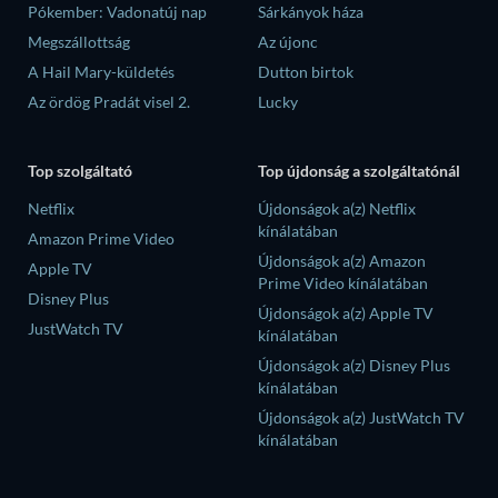
Pókember: Vadonatúj nap
Sárkányok háza
Megszállottság
Az újonc
A Hail Mary-küldetés
Dutton birtok
Az ördög Pradát visel 2.
Lucky
Top szolgáltató
Top újdonság a szolgáltatónál
Netflix
Újdonságok a(z) Netflix
kínálatában
Amazon Prime Video
Újdonságok a(z) Amazon
Apple TV
Prime Video kínálatában
Disney Plus
Újdonságok a(z) Apple TV
JustWatch TV
kínálatában
Újdonságok a(z) Disney Plus
kínálatában
Újdonságok a(z) JustWatch TV
kínálatában