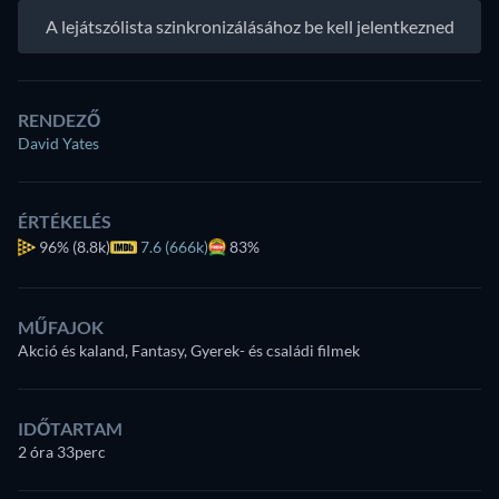
A lejátszólista szinkronizálásához be kell jelentkezned
RENDEZŐ
David Yates
ÉRTÉKELÉS
96%
(8.8k)
7.6 (666k)
83%
MŰFAJOK
Akció és kaland, Fantasy, Gyerek- és családi filmek
IDŐTARTAM
2 óra 33perc