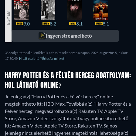
EGYÉB
9.0
8.2
8.1
8.1
8.0
Ingyen streamelhető
35 szolgáltatónál ellenőriztük a frissítéseket ezen a napon: 2026. augusztus 5., ekkor:
17:50:49.
Hibát észleltél? Értesíts minket!
HARRY POTTER ÉS A FÉLVÉR HERCEG ADATFOLYAM:
HOL LÁTHATÓ ONLINE?
Jelenleg a(z) "Harry Potter és a Félvér herceg" online
megtekinthető itt: HBO Max. Továbbá a(z) "Harry Potter és a
Félvér herceg" megvásárolható a(z) Rakuten TV, Apple TV
Store, Amazon Video szolgáltatónál vagy online kibérelhető
itt: Amazon Video, Apple TV Store, Rakuten TV.
Sajnos
jelenleg nincs elérhető ingyenes megtekintési lehetőség a(z)