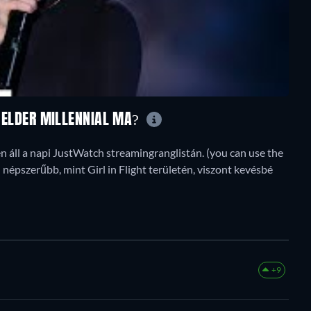
R: ELDER MILLENNIAL MA?
en áll a napi JustWatch streamingranglistán. (you can use the
 népszerűbb, mint Girl in Flight területén, viszont kevésbé
+9