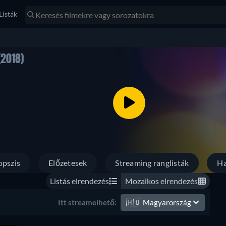
Listák
(2018)
opszis
Előzetesek
Streaming ranglisták
Ha
Listás elrendezés
Mozaikos elrendezés
🇭🇺
Magyarország
Itt streamelhető: