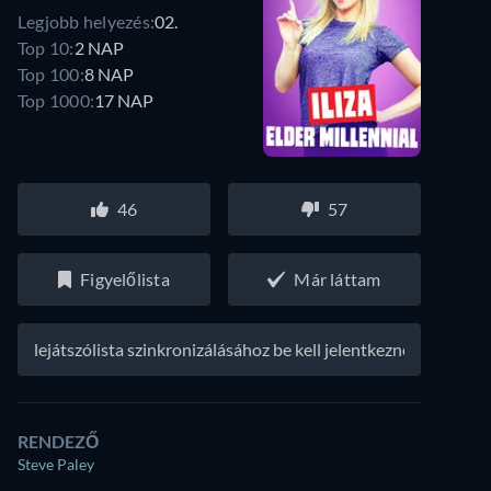
Legjobb helyezés:
02.
Top 10:
2 NAP
Top 100:
8 NAP
Top 1000:
17 NAP
46
57
Figyelőlista
Már láttam
A lejátszólista szinkronizálásához be kell jelentkezned
RENDEZŐ
Steve Paley