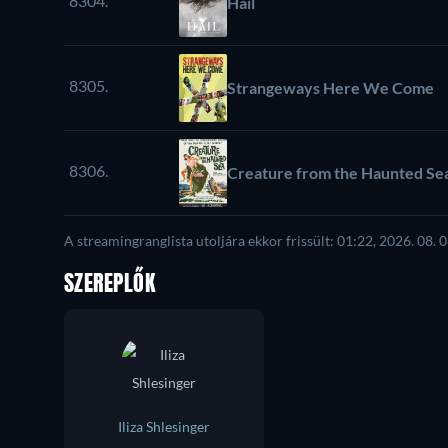
8304.
Hail
8305.
Strangeways Here We Come
8306.
Creature from the Haunted Se
A streamingranglista utoljára ekkor frissült: 01:22, 2026. 08. 0
SZEREPLŐK
Iliza Shlesinger