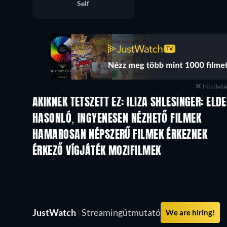
Self
Hirdetés
AKIKNEK TETSZETT EZ: ILIZA SHLESINGER: ELD
HASONLÓ, INGYENESEN NÉZHETŐ FILMEK
HAMAROSAN NÉPSZERŰ FILMEK ÉRKEZNEK
ÉRKEZŐ VÍGJÁTÉK MOZIFILMEK
JustWatch
|
Streamingútmutató
We are hiring!