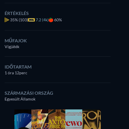
ÉRTÉKELÉS
35%
(103)
7.2 (4k)
60%
MŰFAJOK
Vígjáték
IDŐTARTAM
1 óra 12perc
SZÁRMAZÁSI ORSZÁG
Egyesült Államok