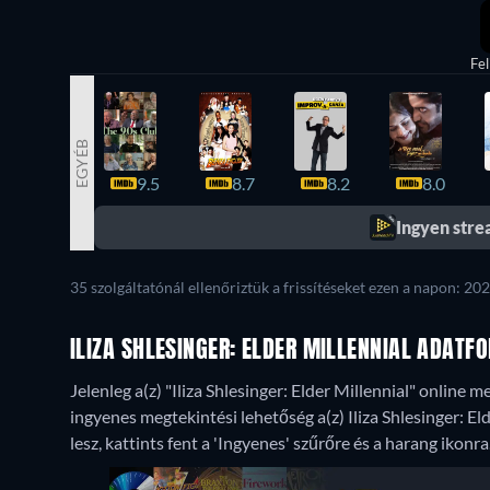
Fel
EGYÉB
9.5
8.7
8.2
8.0
Ingyen str
35 szolgáltatónál ellenőriztük a frissítéseket ezen a napon: 202
ILIZA SHLESINGER: ELDER MILLENNIAL ADATF
Jelenleg a(z) "Iliza Shlesinger: Elder Millennial" online m
ingyenes megtekintési lehetőség a(z) Iliza Shlesinger: El
lesz, kattints fent a 'Ingyenes' szűrőre és a harang ikonra