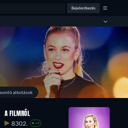
Bejelentkezés
sonló alkotások
A FILMRŐL
8302.
+9