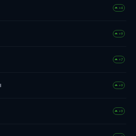
+4
+9
+7
l
+9
+9