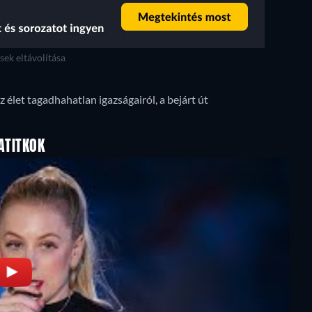
ek eltávolítása
z élet tagadhahatlan igazságairól, a bejárt út
ATITKOK