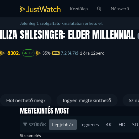
Kezdőlap
Új
Népszerű
Jelenleg 1 szolgáltató kínálatában érhető el.
ILIZA SHLESINGER: ELDER MILLENNIAL
8302.
35%
7.2 (4.7k)
1 óra 12perc
+9
Hol nézhető meg?
Ingyen megtekinthető
Szin
MEGTEKINTÉS MOST
Legjobb ár
Ingyenes
4K
HD
SD
SZŰRŐK
Streamelés