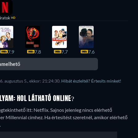
iratok
HD
7.9
7.8
7.7
7.6
eamelhető
6. augusztus 5., ekkor: 21:24:30.
Hibát észleltél? Értesíts minket!
OLYAM: HOL LÁTHATÓ ONLINE?
egtekinthető itt: Netflix.
Sajnos jelenleg nincs elérhető
der Millennial címhez. Ha értesítést szeretnél, amikor elérhető
.