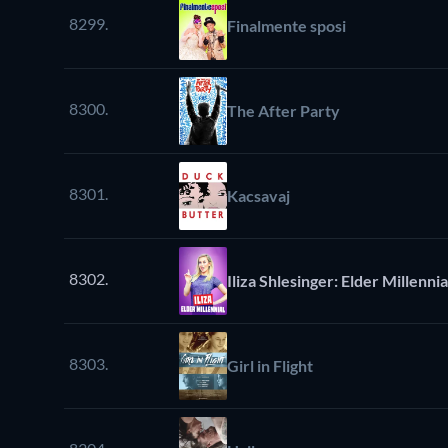
8299.
Finalmente sposi
8300.
The After Party
8301.
Kacsavaj
8302.
Iliza Shlesinger: Elder Millennia
8303.
Girl in Flight