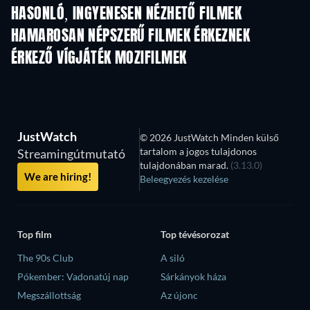
HASONLÓ, INGYENESEN NÉZHETŐ FILMEK
HAMAROSAN NÉPSZERŰ FILMEK ÉRKEZNEK
ÉRKEZŐ VÍGJÁTÉK MOZIFILMEK
JustWatch
© 2026 JustWatch Minden külső
tartalom a jogos tulajdonos
Streamingútmutató
tulajdonában marad.
(3.13.0)
We are hiring!
Beleegyezés kezelése
Top film
Top tévésorozat
The 90s Club
A siló
Pókember: Vadonatúj nap
Sárkányok háza
Megszállottság
Az újonc