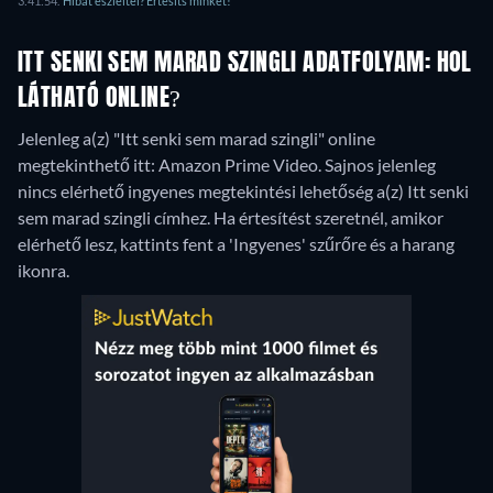
3:41:54.
Hibát észleltél? Értesíts minket!
ITT SENKI SEM MARAD SZINGLI ADATFOLYAM: HOL
LÁTHATÓ ONLINE?
Jelenleg a(z) "Itt senki sem marad szingli" online
megtekinthető itt: Amazon Prime Video.
Sajnos jelenleg
nincs elérhető ingyenes megtekintési lehetőség a(z) Itt senki
sem marad szingli címhez. Ha értesítést szeretnél, amikor
elérhető lesz, kattints fent a 'Ingyenes' szűrőre és a harang
ikonra.