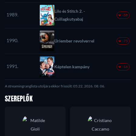
Lilo és Stitch 2. -
1989.
-58
Csillagkutyabaj
1990.
Úriember revolverrel
-75
1991.
Képtelen kampány
-16
A streamingranglista utoljára ekkor frissült: 05:22, 2026. 08. 06.
SZEREPLŐK