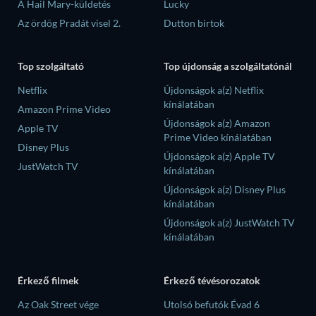
A Hail Mary-küldetés
Lucky
Az ördög Pradát visel 2.
Dutton birtok
Top szolgáltató
Top újdonság a szolgáltatónál
Netflix
Újdonságok a(z) Netflix
kínálatában
Amazon Prime Video
Újdonságok a(z) Amazon
Apple TV
Prime Video kínálatában
Disney Plus
Újdonságok a(z) Apple TV
JustWatch TV
kínálatában
Újdonságok a(z) Disney Plus
kínálatában
Újdonságok a(z) JustWatch TV
kínálatában
Érkező filmek
Érkező tévésorozatok
Az Oak Street vége
Utolsó befutók Évad 6