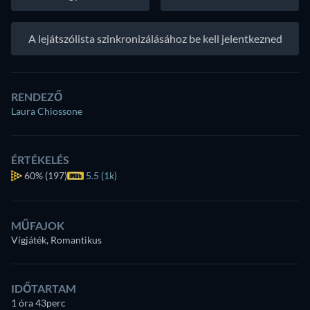
A lejátszólista szinkronizálásához be kell jelentkezned
RENDEZŐ
Laura Chiossone
ÉRTÉKELÉS
60%
(197)
5.5 (1k)
MŰFAJOK
Vígjáték, Romantikus
IDŐTARTAM
1 óra 43perc