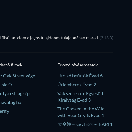
ülső tartalom a jogos tulajdonos tulajdonában marad.
(3.13.0)
rkező filmek
Érkező tévésorozatok
z Oak Street vége
Utolsó befutók Évad 6
usie Q
Úriemberek Évad 2
utya csillagkép
Vak szerelem: Egyesült
Királyság Évad 3
 sivatag fia
The Chosen in the Wild
erity
with Bear Grylls Évad 1
大空港～GATE24～ Évad 1