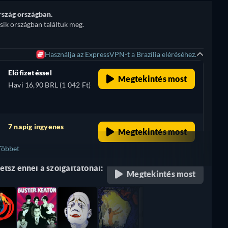
szág országban.
sik országban találtuk meg.
Használja az ExpressVPN-t a Brazília eléréséhez.
Előfizetéssel
Megtekintés most
Havi 16,90 BRL (1 042 Ft)
7 napig ingyenes
Megtekintés most
retail price
Többet
tsz ennél a szolgáltatónál:
+ 1
Megtekintés most