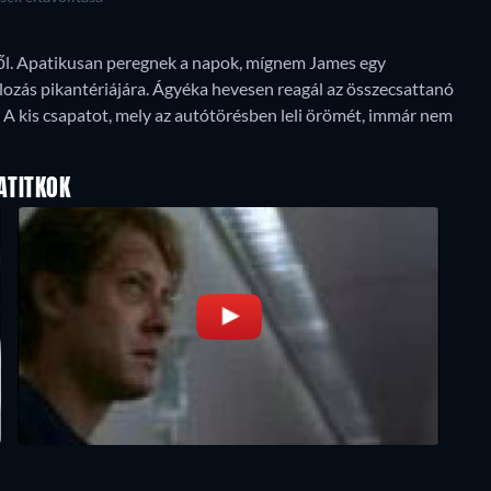
ből. Apatikusan peregnek a napok, mígnem James egy
lozás pikantériájára. Ágyéka hevesen reagál az összecsattanó
. A kis csapatot, mely az autótörésben leli örömét, immár nem
ATITKOK