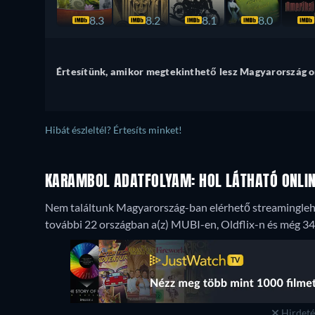
8.3
8.2
8.1
8.0
Értesítünk, amikor megtekinthető lesz Magyarország o
Hibát észleltél? Értesíts minket!
KARAMBOL ADATFOLYAM: HOL LÁTHATÓ ONLI
Nem találtunk Magyarország-ban elérhető streaminglehe
további 22 országban a(z) MUBI-en, Oldflix-n és még 34
Hirdetés