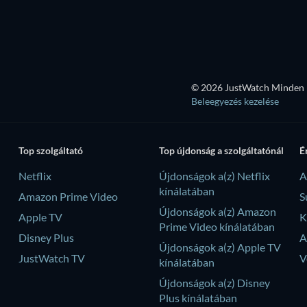
© 2026 JustWatch Minden k
Beleegyezés kezelése
Top szolgáltató
Top újdonság a szolgáltatónál
É
Netflix
Újdonságok a(z) Netflix
A
kínálatában
Amazon Prime Video
S
Újdonságok a(z) Amazon
Apple TV
K
Prime Video kínálatában
Disney Plus
A
Újdonságok a(z) Apple TV
JustWatch TV
V
kínálatában
Újdonságok a(z) Disney
Plus kínálatában