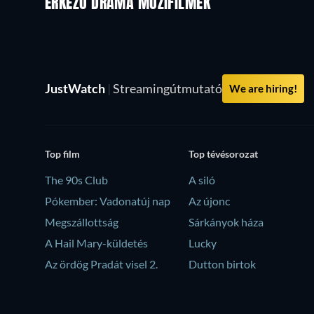
ÉRKEZŐ DRÁMA MOZIFILMEK
JustWatch
|
Streamingútmutató
We are hiring!
Top film
Top tévésorozat
The 90s Club
A siló
Pókember: Vadonatúj nap
Az újonc
Megszállottság
Sárkányok háza
A Hail Mary-küldetés
Lucky
Az ördög Pradát visel 2.
Dutton birtok