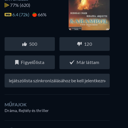
77%
(620)
6.4 (72k)
66%
500
120
Figyelőlista
Már láttam
A lejátszólista szinkronizálásához be kell jelentkezned
MŰFAJOK
Dráma, Rejtély és thriller