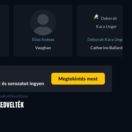
Elias Koteas
Deborah Kara Unger
Vaughan
Catherine Ballard
ek eltávolítása
KEDVELTÉK