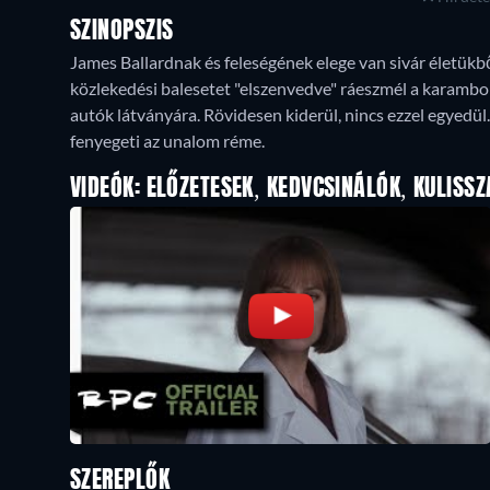
SZINOPSZIS
James Ballardnak és feleségének elege van sivár életük
közlekedési balesetet "elszenvedve" ráeszmél a karambo
autók látványára. Rövidesen kiderül, nincs ezzel egyedül
fenyegeti az unalom réme.
VIDEÓK: ELŐZETESEK, KEDVCSINÁLÓK, KULISSZ
SZEREPLŐK