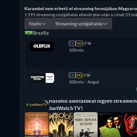
Karambol nem érhető el streaming formájában Magyaror
1 593 streaming szolgáltatás ellenőrzése után a címet 23 má
Nyelv
Streaming szolgáltatás
Brazília
CC
HD
18
100min
CC
4K
18
100min
- Angol
Hasonló alkotásokat ingyen streamelhe
Olaszország
JustWatch TV!