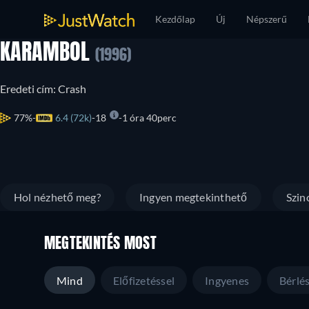
Kezdőlap
Új
Népszerű
KARAMBOL
(1996)
Eredeti cím: Crash
77%
6.4 (72k)
18
1 óra 40perc
Hol nézhető meg?
Ingyen megtekinthető
Szin
MEGTEKINTÉS MOST
Mind
Előfizetéssel
Ingyenes
Bérlé