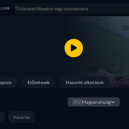
Listák
opszis
Előzetesek
Hasonló alkotások
🇭🇺
Magyarország
s
Vásárlás