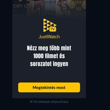
Hirdetések eltávolítása