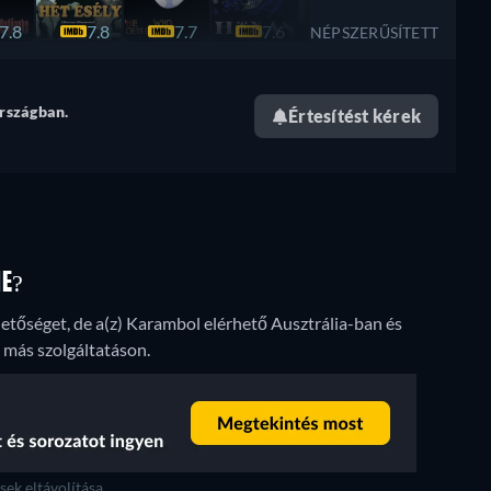
7.8
7.8
7.7
7.6
7.6
7.5
NÉPSZERŰSÍTETT
rszágban.
Értesítést kérek
NE?
tőséget, de a(z) Karambol elérhető Ausztrália-ban és
 más szolgáltatáson.
ek eltávolítása