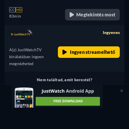
his loneliness and wheel chair.
CC
HD
Megtekintés most
83min
Ingyenes
retail price
A(z) JustWatchTV
Ingyen streamelhető
kínálatában ingyen
megnézheted
Nem találtad, amit kerestél?
Ha szeretnéd, értesítünk róla, amint megjelenik más
szolgáltatók kínálatában.
Értesítést kérek
Hibát észleltél? Értesíts minket!