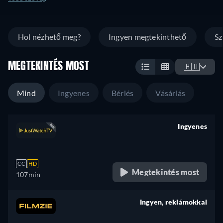
Christmas pickle—before Christmas spirit disappears.
Packed with slapstick laughs, festive hijinks, and
heartwarming moments, Porch Pirates is a family-friendly
Hol nézhető meg?
Ingyen megtekinthető
Sz
holiday comedy for all ages.
MEGTEKINTÉS MOST
🇭🇺
Mind
Ingyenes
Bérlés
Vásárlás
Ingyenes
retail price
CC
HD
Megtekintés most
107min
Ingyen, reklámokkal
retail price