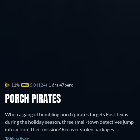
11%
5.0 (124)
1 óra 47perc
PORCH PIRATES
When a gang of bumbling porch pirates targets East Texas
during the holiday season, three small-town detectives jump
into action. Their mission? Recover stolen packages—
including a rare Beanie Baby and the Mayor’s prized
Több szöveg