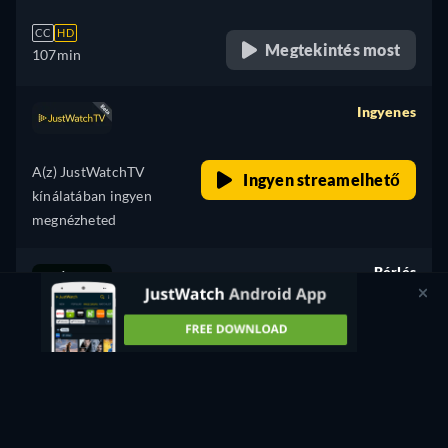
CC
HD
Megtekintés most
107min
Ingyenes
retail price
A(z) JustWatchTV
Ingyen streamelhető
kínálatában ingyen
megnézheted
Bérlés
799 Ft
CC
HD
Megtekintés most
107min
- Angol
Vásárlás
1 990 Ft