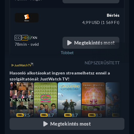
Bérlés
4,99 USD (1 569 Ft)
CC
HD
KN
Megtekintés most
78min
- svéd
Többet
NÉPSZERŰSÍTETT
Törökország
Hasonló alkotásokat ingyen streamelhetsz ennél a
szolgáltatónál: JustWatch TV!
9.5
8.7
8.7
8.3
8.3
Megtekintés most