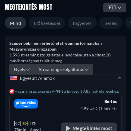
MEGTEKINTÉS MOST
🇭🇺
Mind
Előfizetéssel
Ingyenes
Bérlés
Szuper bébi nem érhető el streaming formájában
Magyarország országban.
1 593 streaming szolgáltatás ellenőrzése után a címet 20
másik országban találtuk meg.
Nyelv
Streaming szolgáltatás
Egyesült Államok
Használja az ExpressVPN-t a Egyesült Államok eléréséhez.
Bérlés
4,99 USD (1 569 Ft)
CC
HD
KN
Megtekintés most
78min
- Angol