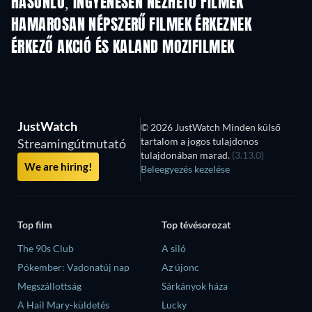
HASONLÓ, INGYENESEN NÉZHETŐ FILMEK
HAMAROSAN NÉPSZERŰ FILMEK ÉRKEZNEK
ÉRKEZŐ AKCIÓ ÉS KALAND MOZIFILMEK
JustWatch
© 2026 JustWatch Minden külső
tartalom a jogos tulajdonos
Streamingútmutató
tulajdonában marad.
(3.13.0)
We are hiring!
Beleegyezés kezelése
Top film
Top tévésorozat
The 90s Club
A siló
Pókember: Vadonatúj nap
Az újonc
Megszállottság
Sárkányok háza
A Hail Mary-küldetés
Lucky