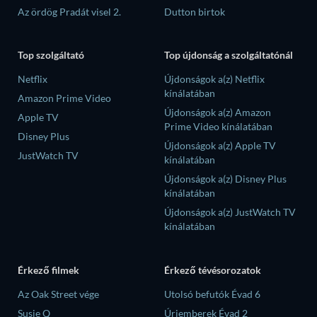
Az ördög Pradát visel 2.
Dutton birtok
Top szolgáltató
Top újdonság a szolgáltatónál
Netflix
Újdonságok a(z) Netflix
kínálatában
Amazon Prime Video
Újdonságok a(z) Amazon
Apple TV
Prime Video kínálatában
Disney Plus
Újdonságok a(z) Apple TV
JustWatch TV
kínálatában
Újdonságok a(z) Disney Plus
kínálatában
Újdonságok a(z) JustWatch TV
kínálatában
Érkező filmek
Érkező tévésorozatok
Az Oak Street vége
Utolsó befutók Évad 6
Susie Q
Úriemberek Évad 2