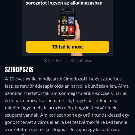
Hirdetések eltávolítása
SZINOPSZIS
A 10 éves Wille mindig arról álmodozott, hogy szuperhős
lesz, és rendőr édesapja oldalán harcol a bűnözés ellen. Álma
azonban szertefoszlik, amikor megszületik kisöccse, Charlie.
A fiúnak nemcsak az nem tetszik, hogy Charlie kap meg
minden figyelmet, de arra is rájön, hogy kistestvérének
szuperei vannak. Amikor azonban egy őrült tudós kieszel egy
gonosz tervet a város ellen, a két testvérnek félre kell tennie
a nézeteltéréseit és kell fognia. De vajon egy kisbaba és az