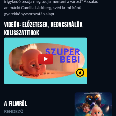
irigykedő tesója meg tudja menteni a várost? A családi
animáció Camilla Läckberg, svéd krimi írónő
gyerekkönyvsorozatán alapul.
VIDEÓK: ELŐZETESEK, KEDVCSINÁLÓK,
KULISSZATITKOK
A FILMRŐL
RENDEZŐ