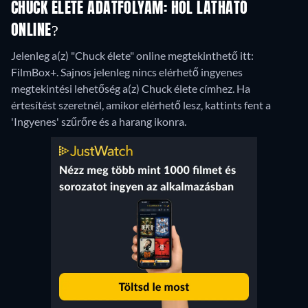
CHUCK ÉLETE ADATFOLYAM: HOL LÁTHATÓ
ONLINE?
Jelenleg a(z) "Chuck élete" online megtekinthető itt:
FilmBox+.
Sajnos jelenleg nincs elérhető ingyenes
megtekintési lehetőség a(z) Chuck élete címhez. Ha
értesítést szeretnél, amikor elérhető lesz, kattints fent a
'Ingyenes' szűrőre és a harang ikonra.