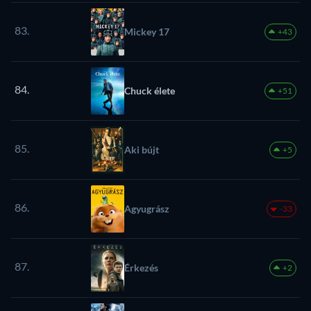
83.
Mickey 17
+43
84.
Chuck élete
+51
85.
Aki bújt
+5
86.
Agyugrász
-33
87.
Érkezés
+2