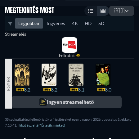
MEGTEKINTÉS MOST
🇭🇺
Legjobb ár
Ingyenes
4K
HD
SD
Streamelés
Feliratok
HD
EGYÉB
8.2
8.2
8.1
8.0
7.9
Ingyen streamelhető
35 szolgáltatónál ellenőriztük a frissítéseket ezen a napon: 2026. augusztus 5., ekkor:
7:10:41.
Hibát észleltél? Értesíts minket!