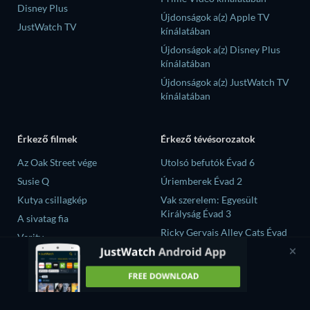
Disney Plus
Újdonságok a(z) Apple TV
JustWatch TV
kínálatában
Újdonságok a(z) Disney Plus
kínálatában
Újdonságok a(z) JustWatch TV
kínálatában
Érkező filmek
Érkező tévésorozatok
Az Oak Street vége
Utolsó befutók Évad 6
Susie Q
Úriemberek Évad 2
Kutya csillagkép
Vak szerelem: Egyesült
Királyság Évad 3
A sivatag fia
Ricky Gervais Alley Cats Évad
Verity
1
Operation Safed Sagar Évad 1