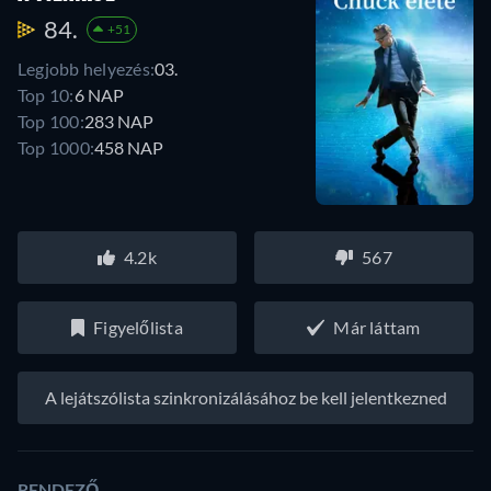
84.
+51
Legjobb helyezés:
03.
Top 10:
6 NAP
Top 100:
283 NAP
Top 1000:
458 NAP
4.2k
567
Figyelőlista
Már láttam
A lejátszólista szinkronizálásához be kell jelentkezned
RENDEZŐ