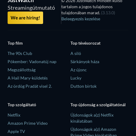
JustWatch
© 2026 JustWatch Minden külső
tartalom a jogos tulajdonos
Streamingútmutató
tulajdonában marad.
(3.13.0)
We are hiring!
Beleegyezés kezelése
Top film
Top tévésorozat
The 90s Club
A siló
Pókember: Vadonatúj nap
Sárkányok háza
Megszállottság
Az újonc
A Hail Mary-küldetés
Lucky
Az ördög Pradát visel 2.
Dutton birtok
Top szolgáltató
Top újdonság a szolgáltatónál
Netflix
Újdonságok a(z) Netflix
kínálatában
Amazon Prime Video
Újdonságok a(z) Amazon
Apple TV
Prime Video kínálatában