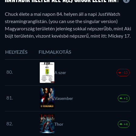
Chuck élete a mai napon 84. helyen áll a napi JustWatch
streamingranglistán. (you can use the singular version)
Magyarország területén jelenleg sokkal népszerűbb, mint Aki
bújt területén, viszont kevésbé népszerű, mint itt: Mickey 17.
HELYEZÉS
FILMALKOTÁS
80.
A szer
-15
81.
Vasember
+1
82.
Thor
+4