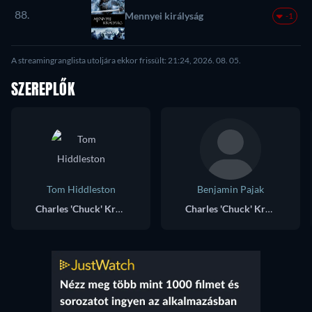
88.
Mennyei királyság
-1
A streamingranglista utoljára ekkor frissült: 21:24, 2026. 08. 05.
SZEREPLŐK
Tom Hiddleston
Benjamin Pajak
Charles 'Chuck' Krantz
Charles 'Chuck' Krantz