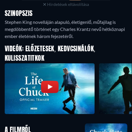
Hirdetések eltávolítása
SZINOPSZIS
Stephen King novelláján alapuló, életigenlő, műfajilag is
megdöbbentő történet egy Charles Krantz nevű hétköznapi
ember életének három fejezetéről.
VIDEÓK: ELŐZETESEK, KEDVCSINÁLÓK,
KULISSZATITKOK
A FILMRŐL