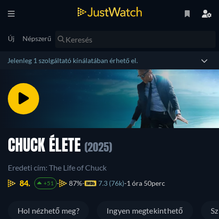
Új
Népszerű
Jelenleg 1 szolgáltató kínálatában érhető el.
CHUCK ÉLETE
(2025)
Eredeti cím: The Life of Chuck
84.
87%
7.3 (76k)
1 óra 50perc
+51
Hol nézhető meg?
Ingyen megtekinthető
Sz