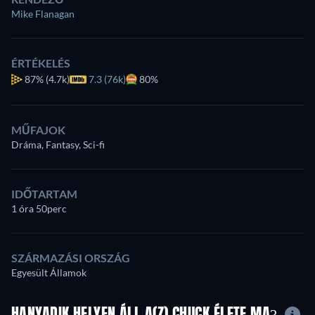
Mike Flanagan
ÉRTÉKELÉS
87%
(4.7k)
7.3 (76k)
80%
MŰFAJOK
Dráma, Fantasy, Sci-fi
IDŐTARTAM
1 óra 50perc
SZÁRMAZÁSI ORSZÁG
Egyesült Államok
HANYADIK HELYEN ÁLL A(Z) CHUCK ÉLETE MA?