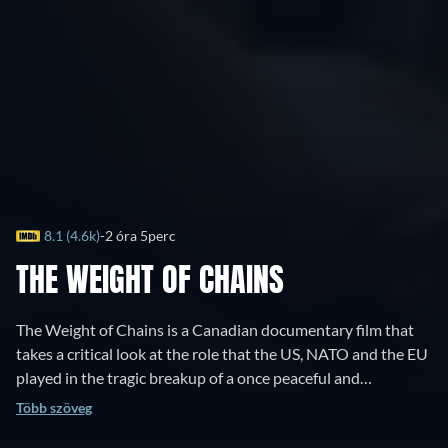
8.1 (4.6k)
2 óra 5perc
THE WEIGHT OF CHAINS
The Weight of Chains is a Canadian documentary film that
takes a critical look at the role that the US, NATO and the EU
played in the tragic breakup of a once peaceful and
prosperous European state - Yugoslavia. The film, bursting
Több szöveg
with rare stock footage never before seen by Western