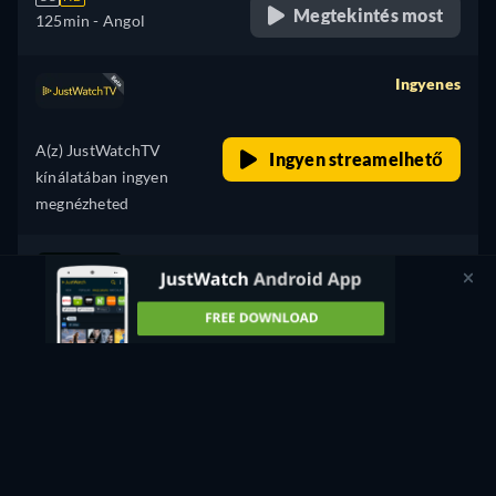
Megtekintés most
125min
- Angol
Ingyenes
retail price
A(z) JustWatchTV
Ingyen streamelhető
kínálatában ingyen
megnézheted
Vásárlás
1 990 Ft
CC
HD
Megtekintés most
125min
- Angol
Nem találtad, amit kerestél?
Ha szeretnéd, értesítünk róla, amint megjelenik más
szolgáltatók kínálatában.