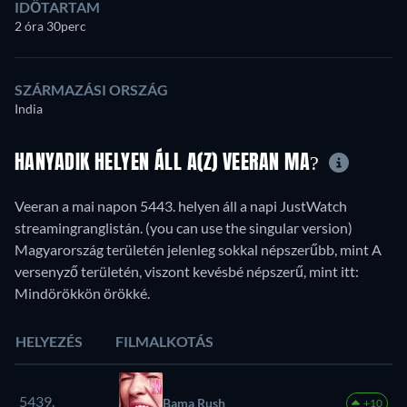
IDŐTARTAM
2 óra 30perc
SZÁRMAZÁSI ORSZÁG
India
HANYADIK HELYEN ÁLL A(Z) VEERAN MA?
Veeran a mai napon 5443. helyen áll a napi JustWatch
streamingranglistán. (you can use the singular version)
Magyarország területén jelenleg sokkal népszerűbb, mint A
versenyző területén, viszont kevésbé népszerű, mint itt:
Mindörökkön örökké.
HELYEZÉS
FILMALKOTÁS
5439.
Bama Rush
+10