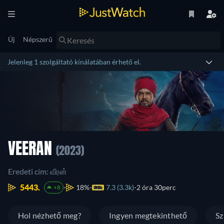
Új
Népszerű
Jelenleg 1 szolgáltató kínálatában érhető el.
VEERAN
(2023)
Eredeti cím: வீரன்
5443.
18%
7.3 (3.3k)
2 óra 30perc
+8
Hol nézhető meg?
Ingyen megtekinthető
Sz