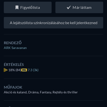
Figyelőlista
Már láttam
A lejátszólista szinkronizálásához be kell jelentkezned
RENDEZŐ
ARK Saravanan
ÉRTÉKELÉS
18%
(84)
7.3 (3k)
MŰFAJOK
Akció és kaland, Dráma, Fantasy, Rejtély és thriller