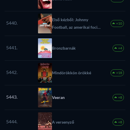
Első kézből: Johnny
5440.
+10
Football, az amerikai foci
fenegyereke
5441.
Bronzbarnák
+4
5442.
Mindörökkön örökké
+18
5443.
Veeran
+8
5444.
A versenyző
+8