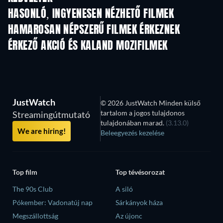
HASONLÓ, INGYENESEN NÉZHETŐ FILMEK
HAMAROSAN NÉPSZERŰ FILMEK ÉRKEZNEK
ÉRKEZŐ AKCIÓ ÉS KALAND MOZIFILMEK
JustWatch
© 2026 JustWatch Minden külső
tartalom a jogos tulajdonos
Streamingútmutató
tulajdonában marad.
(3.13.0)
We are hiring!
Beleegyezés kezelése
Top film
Top tévésorozat
The 90s Club
A siló
Pókember: Vadonatúj nap
Sárkányok háza
Megszállottság
Az újonc