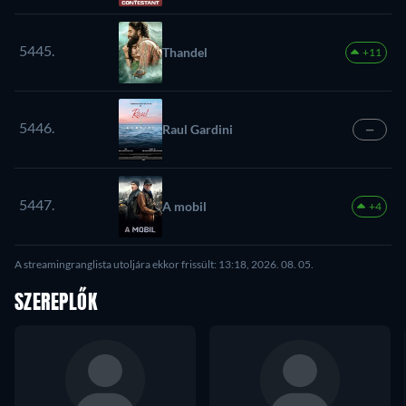
5445.
Thandel
+11
5446.
Raul Gardini
—
5447.
A mobil
+4
A streamingranglista utoljára ekkor frissült: 13:18, 2026. 08. 05.
SZEREPLŐK