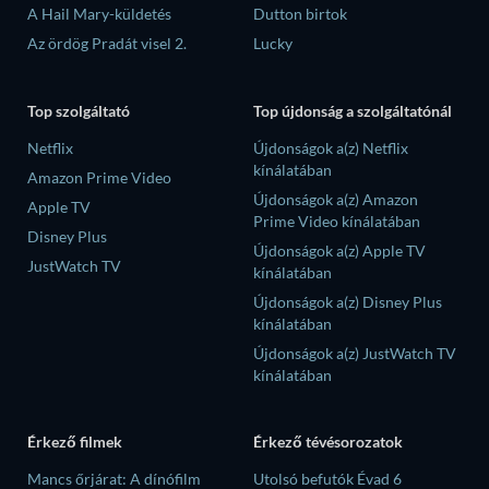
A Hail Mary-küldetés
Dutton birtok
Az ördög Pradát visel 2.
Lucky
Top szolgáltató
Top újdonság a szolgáltatónál
Netflix
Újdonságok a(z) Netflix
kínálatában
Amazon Prime Video
Újdonságok a(z) Amazon
Apple TV
Prime Video kínálatában
Disney Plus
Újdonságok a(z) Apple TV
JustWatch TV
kínálatában
Újdonságok a(z) Disney Plus
kínálatában
Újdonságok a(z) JustWatch TV
kínálatában
Érkező filmek
Érkező tévésorozatok
Mancs őrjárat: A dínófilm
Utolsó befutók Évad 6