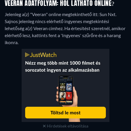
VEERAN ADATFOLYAM: HOL LÁTHATÓ ONLINE?
Jelenleg a(z) "Veeran" online megtekinthető itt: Sun Nxt.
Sajnos jelenleg nincs elérhető ingyenes megtekintési
lehetőség a(z) Veeran címhez. Ha értesítést szeretnél, amikor
elérhető lesz, kattints fent a 'Ingyenes' szűrőre és a harang
ikonra.
Hirdetések eltávolítása