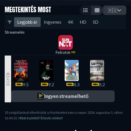
MEGTEKINTÉS MOST
🇭🇺
Legjobb ár
Ingyenes
4K
HD
SD
Streamelés
Feliratok
HD
EGYÉB
9.5
9.2
8.3
8.2
8.2
Ingyen streamelhető
35 szolgáltatónál ellenőriztük a frissítéseket ezen a napon: 2026. augusztus 5., ekkor:
16:44:22.
Hibát észleltél? Értesíts minket!