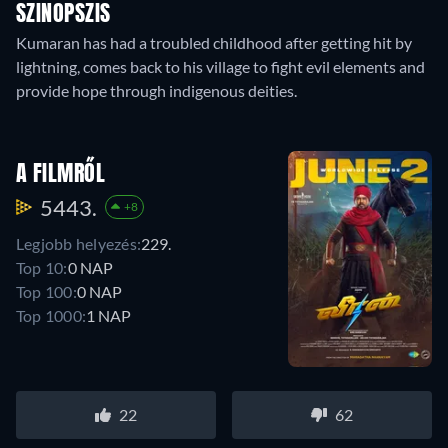
SZINOPSZIS
Kumaran has had a troubled childhood after getting hit by
lightning, comes back to his village to fight evil elements and
provide hope through indigenous deities.
A FILMRŐL
5443.
+8
Legjobb helyezés:
229.
Top 10:
0 NAP
Top 100:
0 NAP
Top 1000:
1 NAP
22
62