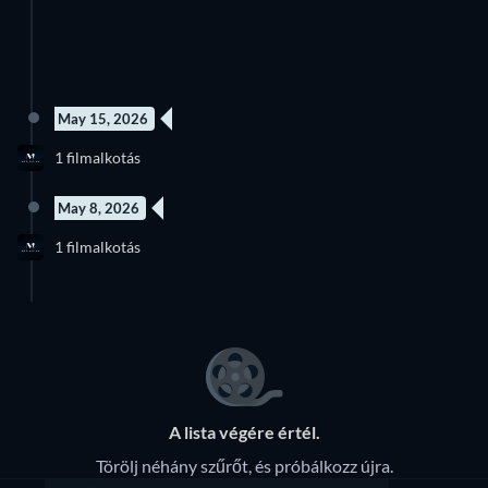
May 15, 2026
Új epizód
1 filmalkotás
Évad 2
May 8, 2026
3 epizód
1 filmalkotás
Évad 1
A lista végére értél.
Törölj néhány szűrőt, és próbálkozz újra.