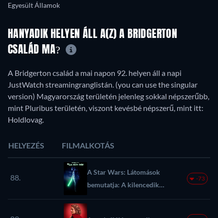
Egyesült Államok
HANYADIK HELYEN ÁLL A(Z) A BRIDGERTON
CSALÁD MA?
A Bridgerton család a mai napon 92. helyen áll a napi
JustWatch streamingranglistán. (you can use the singular
version) Magyarország területén jelenleg sokkal népszerűbb,
mint Pluribus területén, viszont kevésbé népszerű, mint itt:
Holdlovag.
HELYEZÉS
FILMALKOTÁS
A Star Wars: Látomások
88.
-73
bemutatja: A kilencedik
jedi