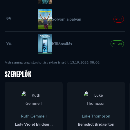
95.
Sólyom a pályán
-7
96.
Különválás
+35
A streamingranglista utoljára ekkor frissült: 13:19, 2026. 08. 08.
SZEREPLŐK
Ruth Gemmell
Luke Thompson
Lady Violet Bridgerton
Benedict Bridgerton