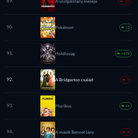
89.
A szolgálólány meséje
-10
90.
Pokémon
+3
91.
Holdlovag
+478
92.
A Bridgerton család
-9
93.
Pluribus
+6
94.
A másik Bennet lány
-8