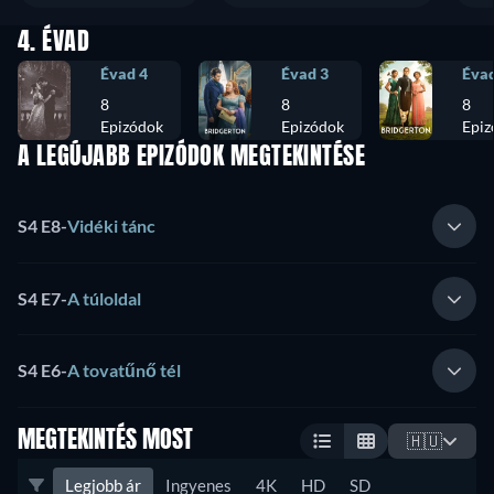
4. ÉVAD
Évad 4
Évad 3
Évad
8
8
8
Epizódok
Epizódok
Epiz
A LEGÚJABB EPIZÓDOK MEGTEKINTÉSE
S4 E8
-
Vidéki tánc
S4 E7
-
A túloldal
S4 E6
-
A tovatűnő tél
MEGTEKINTÉS MOST
🇭🇺
Legjobb ár
Ingyenes
4K
HD
SD