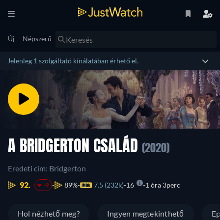
Új
Népszerű
Jelenleg 1 szolgáltató kínálatában érhető el.
A BRIDGERTON CSALÁD
(2020)
Eredeti cím: Bridgerton
92.
89%
7.5 (232k)
16
1 óra 3perc
-9
Hol nézhető meg?
Ingyen megtekinthető
Ep