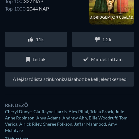
Top 100:
327 NAP
Top 1000:
2044 NAP
11k
1.2k
Listák
Mindet láttam
A lejátszólista szinkronizálásához be kell jelentkezned
RENDEZŐ
Cheryl Dunye
,
Gia-Rayne Harris
,
Alex Pillai
,
Tricia Brock
,
Julie
Anne Robinson
,
Anya Adams
,
Andrew Ahn
,
Bille Woodruff
,
Tom
Verica
,
Alrick Riley
,
Sheree Folkson
,
Jaffar Mahmood
,
Amy
McIntyre
Több szöveg