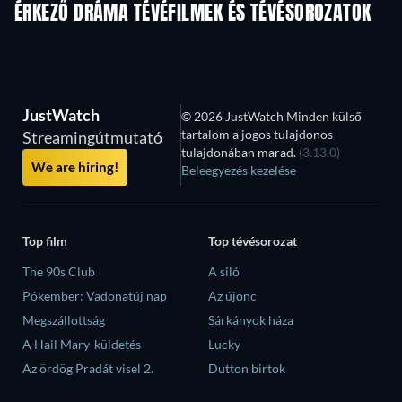
ÉRKEZŐ DRÁMA TÉVÉFILMEK ÉS TÉVÉSOROZATOK
Évad 6
Évad 2
Év
JustWatch
© 2026 JustWatch Minden külső
tartalom a jogos tulajdonos
Streamingútmutató
tulajdonában marad.
(3.13.0)
We are hiring!
Beleegyezés kezelése
Top film
Top tévésorozat
The 90s Club
A siló
Pókember: Vadonatúj nap
Az újonc
Megszállottság
Sárkányok háza
A Hail Mary-küldetés
Lucky
Az ördög Pradát visel 2.
Dutton birtok