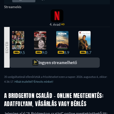
Streamelés
4. évad
HD
EGYÉB
9.5
9.0
8.9
8.7
8.4
Ingyen streamelhető
35 szolgáltatónál ellenőriztük a frissítéseket ezen a napon: 2026. augusztus 6., ekkor:
4:36:17.
Hibát észleltél? Értesíts minket!
A BRIDGERTON CSALÁD - ONLINE MEGTEKINTÉS:
ADATFOLYAM, VÁSÁRLÁS VAGY BÉRLÉS
Jelenleg a(z) "A Bridgerton család" online megtekinthető itt: