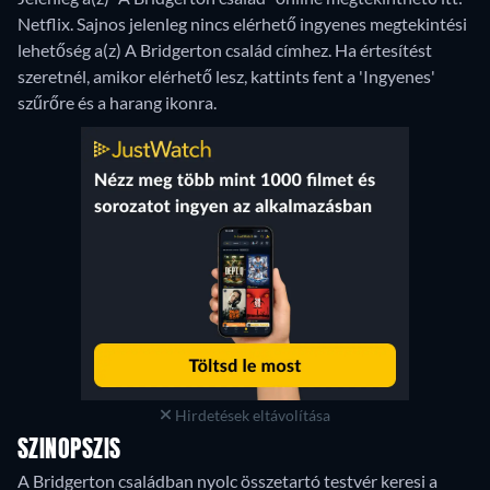
Netflix.
Sajnos jelenleg nincs elérhető ingyenes megtekintési
lehetőség a(z) A Bridgerton család címhez. Ha értesítést
szeretnél, amikor elérhető lesz, kattints fent a 'Ingyenes'
szűrőre és a harang ikonra.
Hirdetések eltávolítása
SZINOPSZIS
A Bridgerton családban nyolc összetartó testvér keresi a