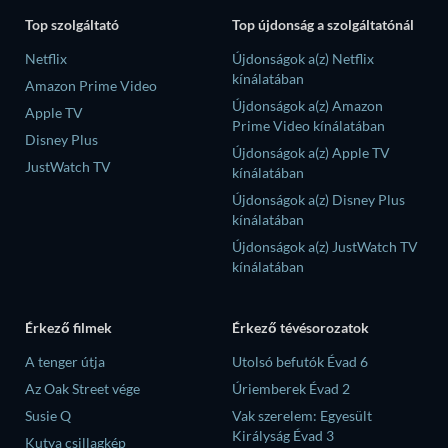
Top szolgáltató
Top újdonság a szolgáltatónál
Netflix
Újdonságok a(z) Netflix
kínálatában
Amazon Prime Video
Újdonságok a(z) Amazon
Apple TV
Prime Video kínálatában
Disney Plus
Újdonságok a(z) Apple TV
JustWatch TV
kínálatában
Újdonságok a(z) Disney Plus
kínálatában
Újdonságok a(z) JustWatch TV
kínálatában
Érkező filmek
Érkező tévésorozatok
A tenger útja
Utolsó befutók Évad 6
Az Oak Street vége
Úriemberek Évad 2
Susie Q
Vak szerelem: Egyesült
Királyság Évad 3
Kutya csillagkép