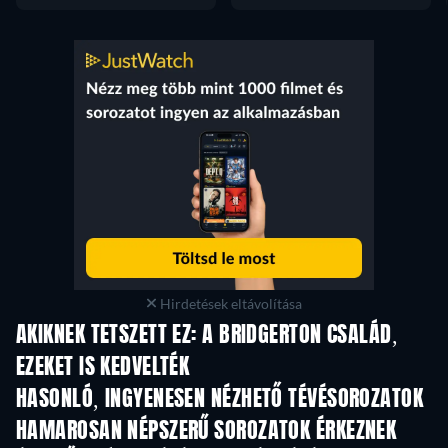
Hirdetések eltávolítása
AKIKNEK TETSZETT EZ: A BRIDGERTON CSALÁD,
EZEKET IS KEDVELTÉK
TV
TV
HASONLÓ, INGYENESEN NÉZHETŐ TÉVÉSOROZATOK
TV
TV
HAMAROSAN NÉPSZERŰ SOROZATOK ÉRKEZNEK
TV
TV