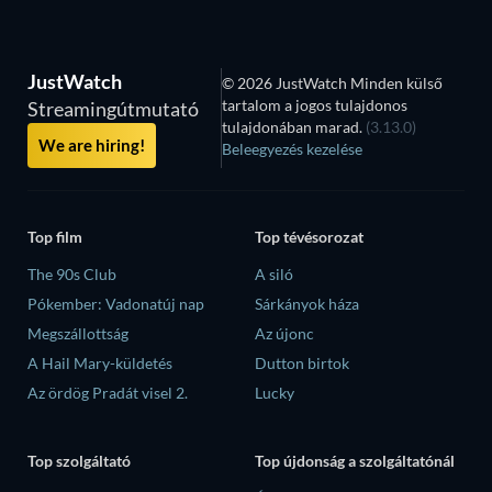
JustWatch
© 2026 JustWatch Minden külső
tartalom a jogos tulajdonos
Streamingútmutató
tulajdonában marad.
(3.13.0)
We are hiring!
Beleegyezés kezelése
Top film
Top tévésorozat
The 90s Club
A siló
Pókember: Vadonatúj nap
Sárkányok háza
Megszállottság
Az újonc
A Hail Mary-küldetés
Dutton birtok
Az ördög Pradát visel 2.
Lucky
Top szolgáltató
Top újdonság a szolgáltatónál