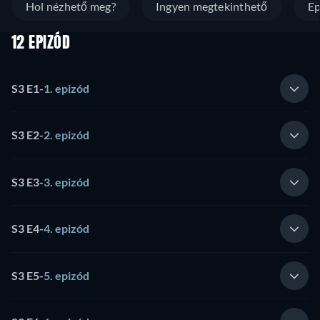
Hol nézhető meg?
Ingyen megtekinthető
Ep
12 EPIZÓD
S3 E1
-
1. epizód
S3 E2
-
2. epizód
S3 E3
-
3. epizód
S3 E4
-
4. epizód
S3 E5
-
5. epizód