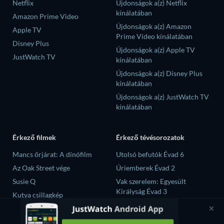
Netflix
Újdonságok a(z) Netflix
kínálatában
Amazon Prime Video
Újdonságok a(z) Amazon
Apple TV
Prime Video kínálatában
Disney Plus
Újdonságok a(z) Apple TV
JustWatch TV
kínálatában
Újdonságok a(z) Disney Plus
kínálatában
Újdonságok a(z) JustWatch TV
kínálatában
Érkező filmek
Érkező tévésorozatok
Mancs őrjárat: A dínófilm
Utolsó befutók Évad 6
Az Oak Street vége
Úriemberek Évad 2
Susie Q
Vak szerelem: Egyesült
Királyság Évad 3
Kutya csillagkép
Until the T-Shirt Dries Évad 1
A sivatag fia
A szilánkok Évad 1