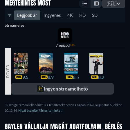
MEGTEKINTÉS MOST
🇭🇺
Legjobb ár
Ingyenes
4K
HD
SD
Streamelés
7 epizód
HD
EGYÉB
9.5
8.9
8.5
8.2
8.1
Ingyen streamelhető
35 szolgáltatónál ellenőriztük a frissítéseket ezen a napon: 2026. augusztus 5., ekkor:
10:13:34.
Hibát észleltél? Értesíts minket!
BAYLEN VÁLLALJA MAGÁT ADATFOLYAM, BÉRLÉS