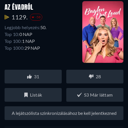
AZ ÉVADRÓL
1129.
-58
Legjobb helyezés:
50.
Top 10:
0 NAP
Top 100:
1 NAP
Top 1000:
29 NAP
31
28
Listák
S3 Már láttam
A lejátszólista szinkronizálásához be kell jelentkezned