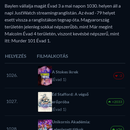
Baylen vállalja magát Évad 3 a mai napon 1030. helyen áll a
napi JustWatch streamingranglistán. Az évad -79 helyet
esett vissza a ranglistákon tegnap óta. Magyarország
területén jelenleg sokkal népszerűbb, mint Már megint
Malcolm Évad 4 területén, viszont kevésbé népszerű, mint
itt: Murder 101 Évad 1.
HELYEZÉS
FILMALKOTÁS
A Stokes ikrek
1026.
-2
(Évad 1)
Ed Stafford: A végső
1027.
erőpróba
+2033
(Évad 1)
Unikornis Akadémia:
1028.
Leleplezett titkok
+56