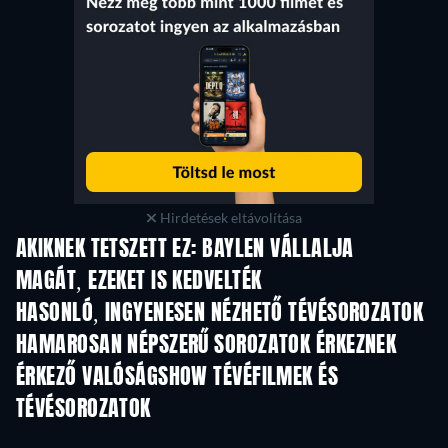
Hirdetések eltávolítása
AKIKNEK TETSZETT EZ: BAYLEN VÁLLALJA
MAGÁT, EZEKET IS KEDVELTÉK
TV
TV
HASONLÓ, INGYENESEN NÉZHETŐ TÉVÉSOROZATOK
HAMAROSAN NÉPSZERŰ SOROZATOK ÉRKEZNEK
TV
TV
ÉRKEZŐ VALÓSÁGSHOW TÉVÉFILMEK ÉS
TÉVÉSOROZATOK
Évad 3
Évad 1
Év