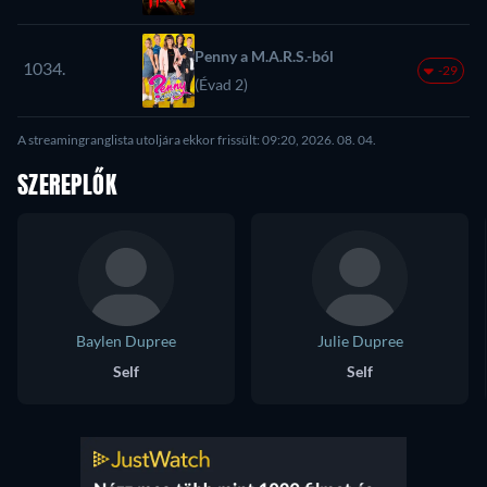
Penny a M.A.R.S.-ból
1034.
-29
(Évad 2)
A streamingranglista utoljára ekkor frissült: 09:20, 2026. 08. 04.
SZEREPLŐK
Baylen Dupree
Julie Dupree
Self
Self