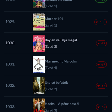
(Évad 1)
Murder 101
1029.
-103
(Évad 1)
Baylen vállalja magát
1030.
-79
(Évad 3)
Már megint Malcolm
1031.
-67
(Évad 4)
Utolsó befutók
1032.
-67
(Évad 2)
Hacks – A pénz beszél
1033.
-67
(Évad 3)