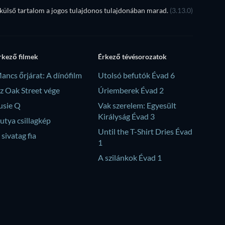
ülső tartalom a jogos tulajdonos tulajdonában marad.
(3.13.0)
rkező filmek
Érkező tévésorozatok
ancs őrjárat: A dínófilm
Utolsó befutók Évad 6
z Oak Street vége
Úriemberek Évad 2
usie Q
Vak szerelem: Egyesült
Királyság Évad 3
utya csillagkép
Until the T-Shirt Dries Évad
 sivatag fia
1
A szilánkok Évad 1