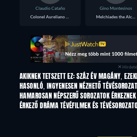
Claudio Cataño
Gino Montesinos
Colonel Aureliano Buendía
Melchiades the Alchemist
Hirdetés
AKIKNEK TETSZETT EZ: SZÁZ ÉV MAGÁNY, EZEK
TV
TV
HASONLÓ, INGYENESEN NÉZHETŐ TÉVÉSOROZA
TV
TV
HAMAROSAN NÉPSZERŰ SOROZATOK ÉRKEZNEK
TV
TV
ÉRKEZŐ DRÁMA TÉVÉFILMEK ÉS TÉVÉSOROZAT
Évad 6
Évad 2