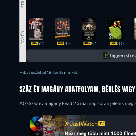
EGYÉB
9.0
8.5
8.1
8.0
Ingyen str
Hibát észleltél? Értesíts minket!
SZÁZ ÉV MAGÁNY ADATFOLYAM, BÉRLÉS VAGY 
A(z) Száz év magány Évad 2 a mai nap során jelenik meg a