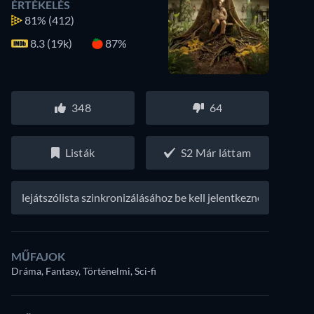
ÉRTÉKELÉS
81%
(412)
8.3 (19k)
87%
348
64
Listák
S2 Már láttam
A lejátszólista szinkronizálásához be kell jelentkezned
MŰFAJOK
Dráma, Fantasy, Történelmi, Sci-fi