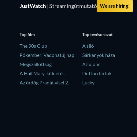
JustWatch
|
Streamingútmutató
We are hiring!
Top film
Top tévésorozat
The 90s Club
A siló
Pókember: Vadonatúj nap
Sárkányok háza
Megszállottság
Az újonc
A Hail Mary-küldetés
Dutton birtok
Az ördög Pradát visel 2.
Lucky