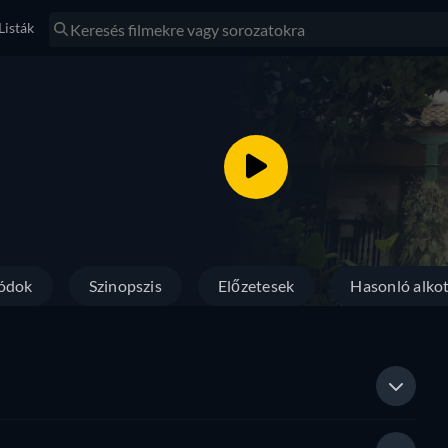
Listák
ódok
Szinopszis
Előzetesek
Hasonló alko