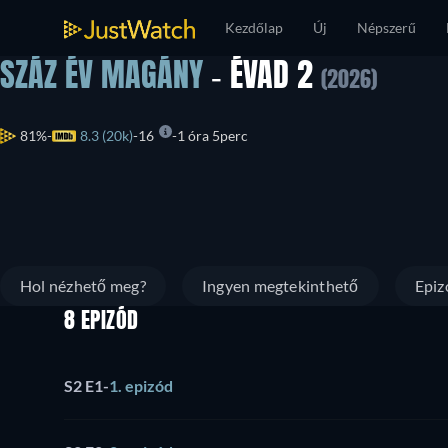
Kezdőlap
Új
Népszerű
SZÁZ ÉV MAGÁNY
- ÉVAD 2
(2026)
81%
8.3 (20k)
16
1 óra 5perc
Hol nézhető meg?
Ingyen megtekinthető
Epiz
8 EPIZÓD
S2 E1
-
1. epizód