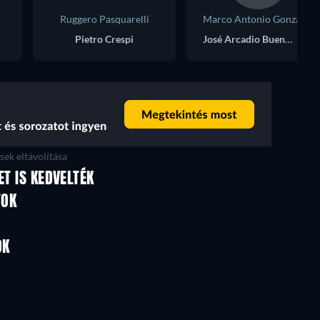
Ruggero Pasquarelli
Marco Antonio González
Pietro Crespi
José Arcadio Buendía
ek eltávolítása
ET IS KEDVELTÉK
TV
TV
TOK
TV
TV
TV
OK
Évad 1
Évad 1