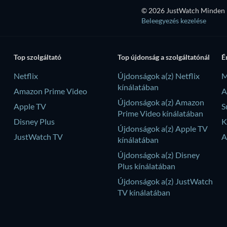
© 2026 JustWatch Minden k
Beleegyezés kezelése
Top szolgáltató
Top újdonság a szolgáltatónál
É
Netflix
Újdonságok a(z) Netflix
M
kínálatában
Amazon Prime Video
A
Újdonságok a(z) Amazon
Apple TV
S
Prime Video kínálatában
Disney Plus
K
Újdonságok a(z) Apple TV
JustWatch TV
A
kínálatában
Újdonságok a(z) Disney
Plus kínálatában
Újdonságok a(z) JustWatch
TV kínálatában