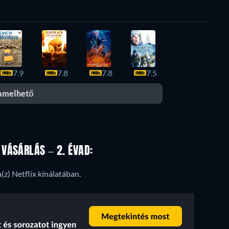
7.9
7.8
7.8
7.5
eamelhető
VÁSÁRLÁS – 2. ÉVAD:
(z) Netflix kínálatában.