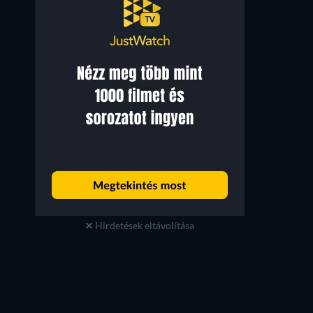
Hirdetések eltávolítása