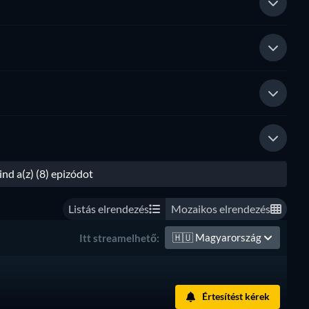
d a(z) (8) epizódot
Listás elrendezés
Mozaikos elrendezés
🇭🇺
Magyarország
Itt streamelhető:
Értesítést kérek