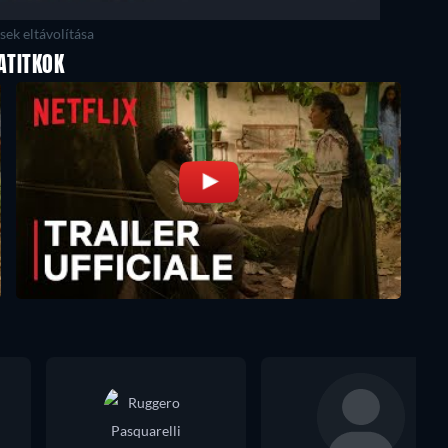
ek eltávolítása
ATITKOK