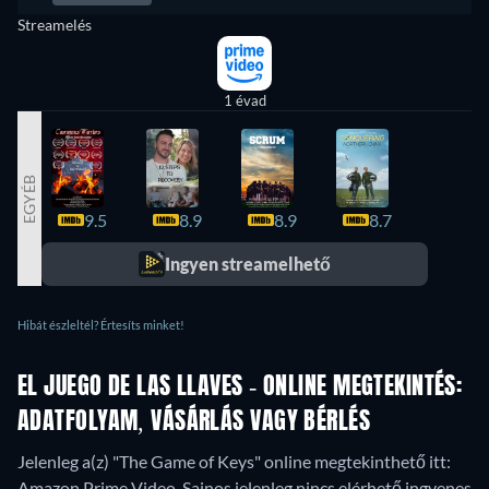
Streamelés
1 évad
EGYÉB
9.5
8.9
8.9
8.7
8.7
Ingyen streamelhető
Hibát észleltél? Értesíts minket!
EL JUEGO DE LAS LLAVES - ONLINE MEGTEKINTÉS:
ADATFOLYAM, VÁSÁRLÁS VAGY BÉRLÉS
Jelenleg a(z) "The Game of Keys" online megtekinthető itt:
Amazon Prime Video.
Sajnos jelenleg nincs elérhető ingyenes