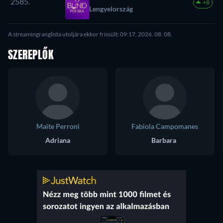
2585.
+8
Lengyelország
A streamingranglista utoljára ekkor frissült: 09:17, 2026. 08. 08.
SZEREPLŐK
Maite Perroni
Fabiola Campomanes
Adriana
Barbara