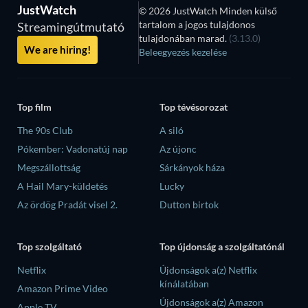
JustWatch
© 2026 JustWatch Minden külső
tartalom a jogos tulajdonos
Streamingútmutató
tulajdonában marad.
(3.13.0)
We are hiring!
Beleegyezés kezelése
Top film
Top tévésorozat
The 90s Club
A siló
Pókember: Vadonatúj nap
Az újonc
Megszállottság
Sárkányok háza
A Hail Mary-küldetés
Lucky
Az ördög Pradát visel 2.
Dutton birtok
Top szolgáltató
Top újdonság a szolgáltatónál
Netflix
Újdonságok a(z) Netflix
kínálatában
Amazon Prime Video
Újdonságok a(z) Amazon
Apple TV