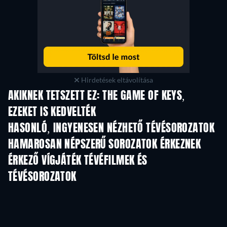
Hirdetések eltávolítása
AKIKNEK TETSZETT EZ: THE GAME OF KEYS,
EZEKET IS KEDVELTÉK
HASONLÓ, INGYENESEN NÉZHETŐ TÉVÉSOROZATOK
TV
TV
HAMAROSAN NÉPSZERŰ SOROZATOK ÉRKEZNEK
TV
TV
ÉRKEZŐ VÍGJÁTÉK TÉVÉFILMEK ÉS
TÉVÉSOROZATOK
Évad 6
Évad 2
Év