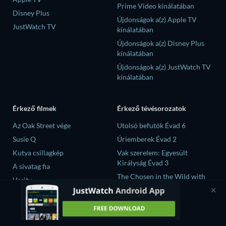
Prime Video kínálatában
Disney Plus
Újdonságok a(z) Apple TV
JustWatch TV
kínálatában
Újdonságok a(z) Disney Plus
kínálatában
Újdonságok a(z) JustWatch TV
kínálatában
Érkező filmek
Érkező tévésorozatok
Az Oak Street vége
Utolsó befutók Évad 6
Susie Q
Úriemberek Évad 2
Kutya csillagkép
Vak szerelem: Egyesült
Királyság Évad 3
A sivatag fia
The Chosen in the Wild with
Verity
Bear Grylls Évad 1
大空港～GATE24～ Évad 1