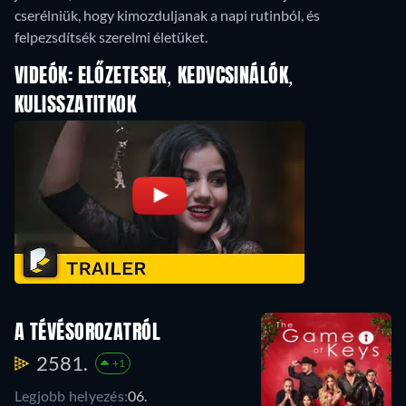
cserélniük, hogy kimozduljanak a napi rutinból, és
felpezsdítsék szerelmi életüket.
VIDEÓK: ELŐZETESEK, KEDVCSINÁLÓK,
KULISSZATITKOK
A TÉVÉSOROZATRÓL
2581.
+1
Legjobb helyezés:
06.