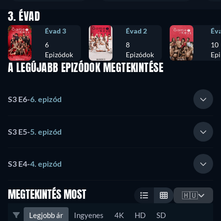
3. ÉVAD
Évad 3
Évad 2
Év
6
8
10
Epizódok
Epizódok
Ep
A LEGÚJABB EPIZÓDOK MEGTEKINTÉSE
S3 E6
-
6. epizód
S3 E5
-
5. epizód
S3 E4
-
4. epizód
MEGTEKINTÉS MOST
🇭🇺
Legjobb ár
Ingyenes
4K
HD
SD