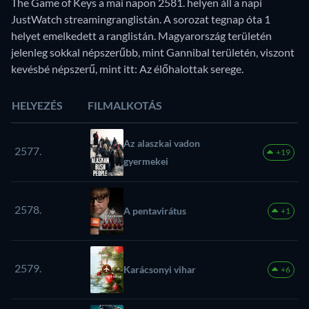
The Game of Keys a mai napon 2581. helyen áll a napi
JustWatch streamingranglistán. A sorozat tegnap óta 1
helyet emelkedett a ranglistán. Magyarország területén
jelenleg sokkal népszerűbb, mint Gannibal területén, viszont
kevésbé népszerű, mint itt: Az élőhalottak serege.
HELYEZÉS
FILMALKOTÁS
Az alaszkai vadon
2577.
+19
gyermekei
2578.
A pentavirátus
+1
2579.
Karácsonyi vihar
+6