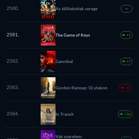
2580.
Az élőhalottak serege
—
2581.
The Game of Keys
+1
2582.
Gannibal
+7
2583.
Gordon Ramsay: Új utakon
-23
2584.
In Transit
+26
Vak szerelem: