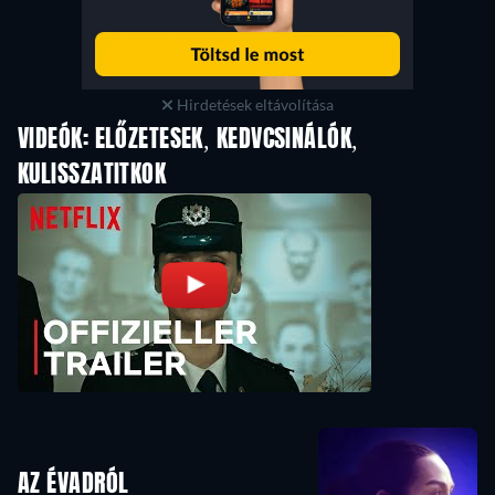
Hirdetések eltávolítása
VIDEÓK: ELŐZETESEK, KEDVCSINÁLÓK,
KULISSZATITKOK
AZ ÉVADRÓL