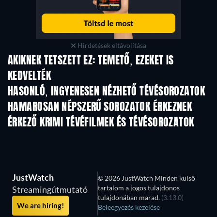
Hirdetések eltávolítása
AKIKNEK TETSZETT EZ: TEMETŐ, EZEKET IS
KEDVELTÉK
TV
TV
HASONLÓ, INGYENESEN NÉZHETŐ TÉVÉSOROZATOK
TV
TV
HAMAROSAN NÉPSZERŰ SOROZATOK ÉRKEZNEK
TV
TV
ÉRKEZŐ KRIMI TÉVÉFILMEK ÉS TÉVÉSOROZATOK
Évad 6
Évad 2
Év
JustWatch
© 2026 JustWatch Minden külső
tartalom a jogos tulajdonos
Streamingútmutató
tulajdonában marad.
(3.13.0)
We are hiring!
Beleegyezés kezelése