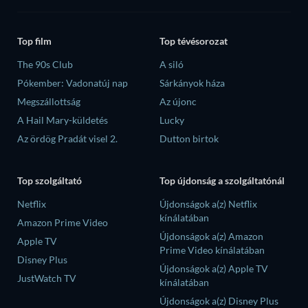
Top film
Top tévésorozat
The 90s Club
A siló
Pókember: Vadonatúj nap
Sárkányok háza
Megszállottság
Az újonc
A Hail Mary-küldetés
Lucky
Az ördög Pradát visel 2.
Dutton birtok
Top szolgáltató
Top újdonság a szolgáltatónál
Netflix
Újdonságok a(z) Netflix
kínálatában
Amazon Prime Video
Újdonságok a(z) Amazon
Apple TV
Prime Video kínálatában
Disney Plus
Újdonságok a(z) Apple TV
JustWatch TV
kínálatában
Újdonságok a(z) Disney Plus