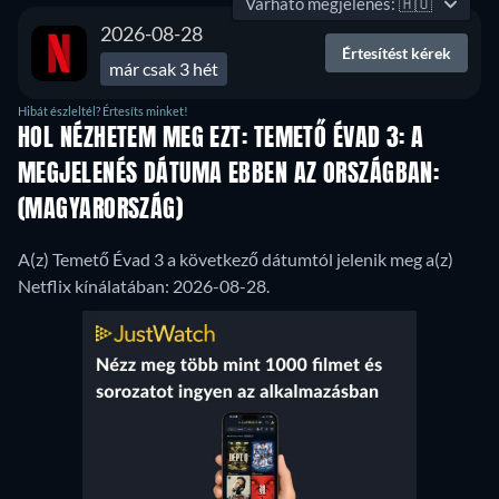
Várható megjelenés:
🇭🇺
2026-08-28
Értesítést kérek
már csak 3 hét
Hibát észleltél? Értesíts minket!
HOL NÉZHETEM MEG EZT: TEMETŐ ÉVAD 3: A
MEGJELENÉS DÁTUMA EBBEN AZ ORSZÁGBAN:
(MAGYARORSZÁG)
A(z) Temető Évad 3 a következő dátumtól jelenik meg a(z)
Netflix kínálatában: 2026-08-28.