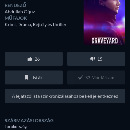
RENDEZŐ
Abdullah Oğuz
MŰFAJOK
Krimi, Dráma, Rejtély és thriller
26
15
Listák
S3 Már láttam
A lejátszólista szinkronizálásához be kell jelentkezned
SZÁRMAZÁSI ORSZÁG
Törökország