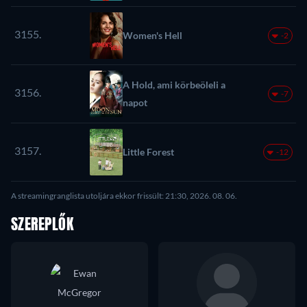
3155.
Women's Hell
-2
A Hold, ami körbeöleli a
3156.
-7
napot
3157.
Little Forest
-12
A streamingranglista utoljára ekkor frissült: 21:30, 2026. 08. 06.
SZEREPLŐK