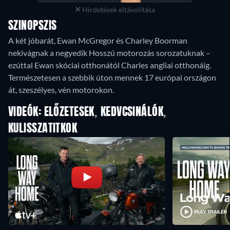
Hirdetések eltávolítása
SZINOPSZIS
A két jóbarát, Ewan McGregor és Charley Boorman
nekivágnak a negyedik Hosszú motorozás sorozatuknak –
ezúttal Ewan skóciai otthonától Charles angliai otthonáig.
Természetesen a szebbik úton mennek 17 európai országon
át, szeszélyes, vén motorokon.
VIDEÓK: ELŐZETESEK, KEDVCSINÁLÓK,
KULISSZATITKOK