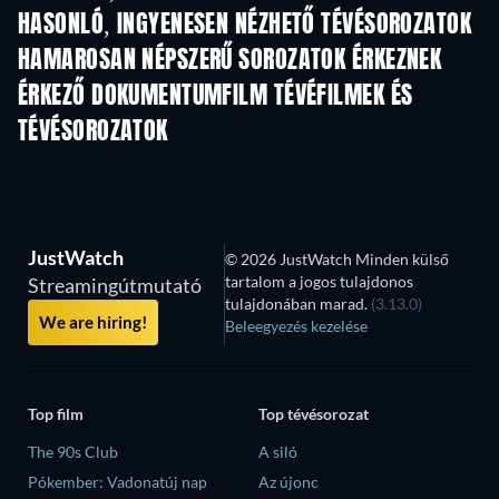
HASONLÓ, INGYENESEN NÉZHETŐ TÉVÉSOROZATOK
TV
TV
HAMAROSAN NÉPSZERŰ SOROZATOK ÉRKEZNEK
TV
TV
ÉRKEZŐ DOKUMENTUMFILM TÉVÉFILMEK ÉS
TÉVÉSOROZATOK
Évad 1
Évad 1
Év
JustWatch
© 2026 JustWatch Minden külső
tartalom a jogos tulajdonos
Streamingútmutató
tulajdonában marad.
(3.13.0)
We are hiring!
Beleegyezés kezelése
Top film
Top tévésorozat
The 90s Club
A siló
Pókember: Vadonatúj nap
Az újonc