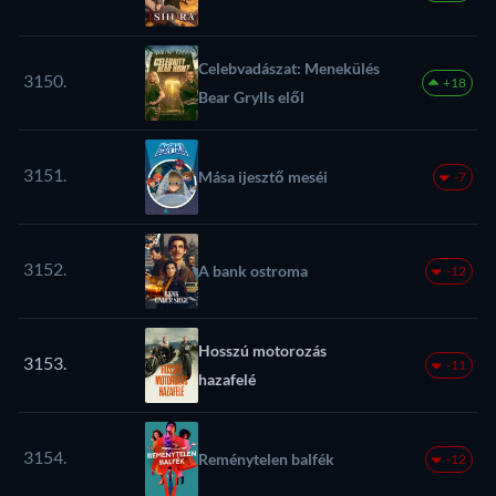
Celebvadászat: Menekülés
3150.
+18
Bear Grylls elől
3151.
Mása ijesztő meséi
-7
3152.
A bank ostroma
-12
Hosszú motorozás
3153.
-11
hazafelé
3154.
Reménytelen balfék
-12