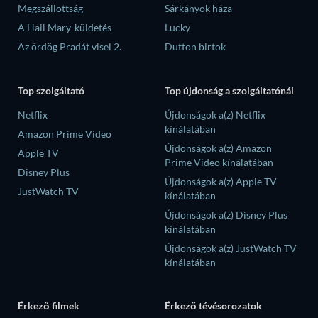
Megszállottság
Sárkányok háza
A Hail Mary-küldetés
Lucky
Az ördög Pradát visel 2.
Dutton birtok
Top szolgáltató
Top újdonság a szolgáltatónál
Netflix
Újdonságok a(z) Netflix
kínálatában
Amazon Prime Video
Újdonságok a(z) Amazon
Apple TV
Prime Video kínálatában
Disney Plus
Újdonságok a(z) Apple TV
JustWatch TV
kínálatában
Újdonságok a(z) Disney Plus
kínálatában
Újdonságok a(z) JustWatch TV
kínálatában
Érkező filmek
Érkező tévésorozatok