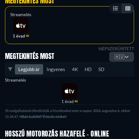
MEGTEKINTÉS MOST
Streamelés
1 évad
4K
NÉPSZERŰSÍTETT
MEGTEKINTÉS MOST
🇭🇺
Legjobb ár
Ingyenes
4K
HD
SD
Streamelés
1 évad
4K
35 szolgáltatónál ellenőriztük a frissítéseket ezen a napon: 2026. augusztus 6., ekkor:
15:34:47.
Hibát észleltél? Értesíts minket!
HOSSZÚ MOTOROZÁS HAZAFELÉ - ONLINE