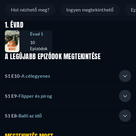
Hol nézhető meg?
Ingyen megtekinthető
Ep
1. ÉVAD
Évad 1
10
Epizódok
A LEGÚJABB EPIZÓDOK MEGTEKINTÉSE
S1 E10
-
A célegyenes
S1 E9
-
Flipper és pirog
S1 E8
-
Balti az idő