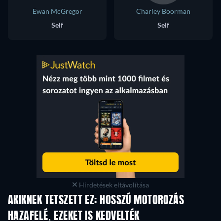
Ewan McGregor
Charley Boorman
Self
Self
Hirdetések eltávolítása
AKIKNEK TETSZETT EZ: HOSSZÚ MOTOROZÁS
HAZAFELÉ, EZEKET IS KEDVELTÉK
TV
TV