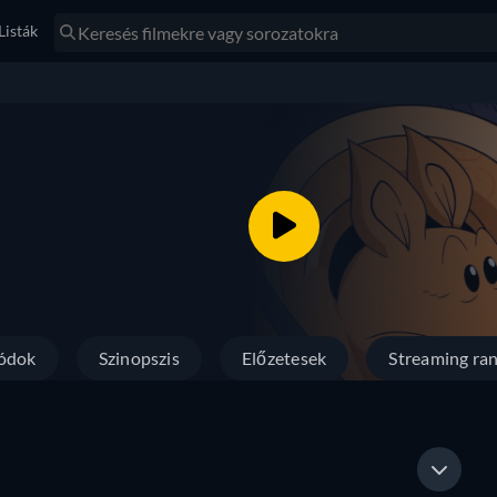
Listák
ódok
Szinopszis
Előzetesek
Streaming ran