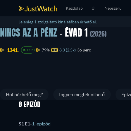
Kezdőlap
Új
Népszerű
Jelenleg 1 szolgáltató kínálatában érhető el.
NINCS AZ A PÉNZ
- ÉVAD 1
(2026)
1341.
79%
8.3 (2.5k)
36 perc
+19
Hol nézhető meg?
Ingyen megtekinthető
Epiz
8 EPIZÓD
S1 E1
-
1. epizód