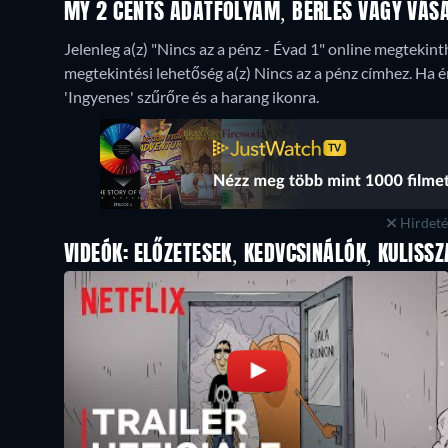
MY 2 CENTS ADATFOLYAM, BÉRLÉS VAGY VÁSÁR
Jelenleg a(z) "Nincs az a pénz - Évad 1" online megtekinth
megtekintési lehetőség a(z) Nincs az a pénz címhez. Ha ért
'Ingyenes' szűrőre és a harang ikonra.
Hirdetés
VIDEÓK: ELŐZETESEK, KEDVCSINÁLÓK, KULISSZ