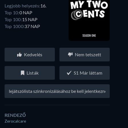
Legjobb helyezés:
16.
Top 10:
0 NAP
Top 100:
15 NAP
Top 1000:
37 NAP
Kedvelés
Nem tetszett
Listák
S1 Már láttam
A lejátszólista szinkronizálásához be kell jelentkezned
RENDEZŐ
Zerocalcare