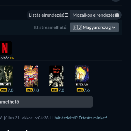
Listás elrendezés
Mozaikos elrendezés
🇭🇺
Magyarország
Itt streamelhető:
epizód
HD
7.8
7.8
7.8
7.6
eamelhető
. július 31., ekkor: 6:04:38.
Hibát észleltél? Értesíts minket!