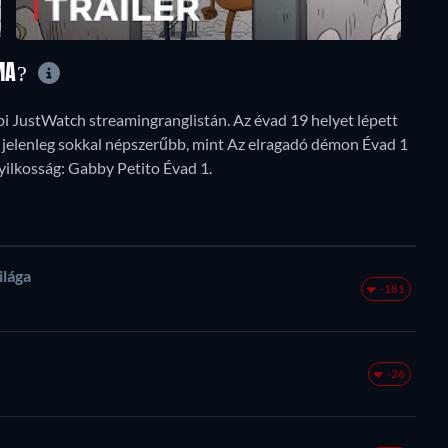
 MA?
api JustWatch streamingranglistán. Az évad 19 helyet lépett
n jelenleg sokkal népszerűbb, mint Az elragadó démon Évad 1
gyilkosság: Gabby Petito Évad 1.
ilága
-181
-26