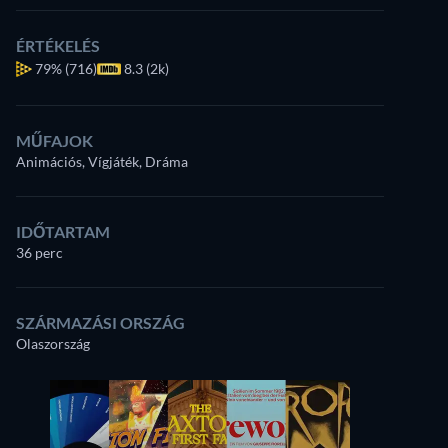
ÉRTÉKELÉS
79%
(716)
8.3 (2k)
MŰFAJOK
Animációs, Vígjáték, Dráma
IDŐTARTAM
36 perc
SZÁRMAZÁSI ORSZÁG
Olaszország