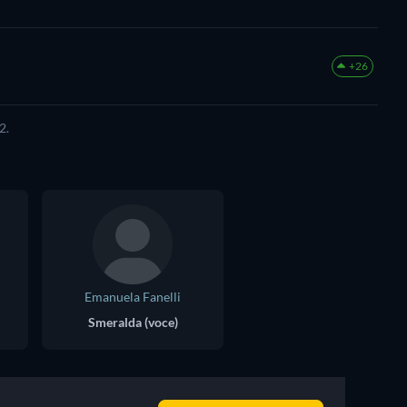
+26
2.
Emanuela Fanelli
Smeralda (voce)