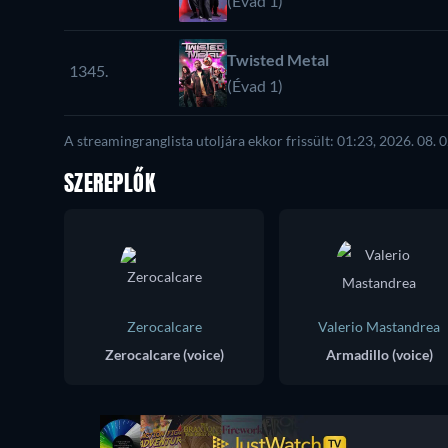
(Évad 1)
Twisted Metal
1345.
(Évad 1)
A streamingranglista utoljára ekkor frissült: 01:23, 2026. 08. 0
SZEREPLŐK
Zerocalcare
Valerio Mastandrea
Zerocalcare (voice)
Armadillo (voice)