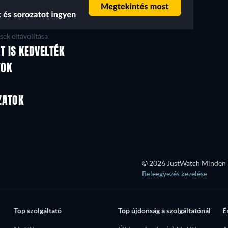
ek eltávolítása
ET IS KEDVELTÉK
TV
TOK
TV
TV
TV
TV
ZATOK
Évad 2
Évad 21
© 2026 JustWatch Minden k
Beleegyezés kezelése
Top szolgáltató
Top újdonság a szolgáltatónál
É