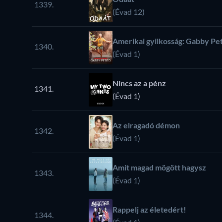
1339.
(Évad 12)
Amerikai gyilkosság: Gabby Pet
1340.
(Évad 1)
Nincs az a pénz
1341.
(Évad 1)
Az elragadó démon
1342.
(Évad 1)
Amit magad mögött hagysz
1343.
(Évad 1)
Rappelj az életedért!
1344.