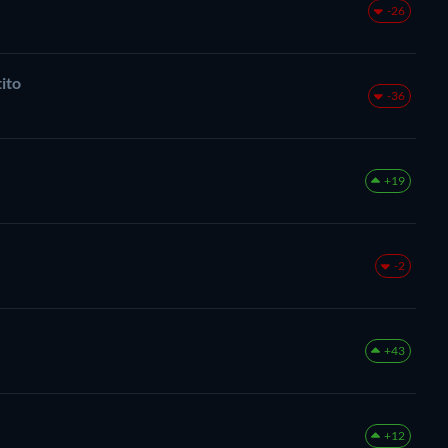
-26
ito
-36
+19
-2
+43
+12