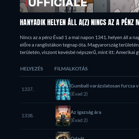
HANYADIK HELYEN ÁLL A(Z) NINCS AZ A PÉNZ
Nincs az a pénz Évad 1 a mai napon 1341. helyen áll a n
előre a ranglistákon tegnap óta. Magyarország területé
területén, viszont kevésbé népszerű, mint itt: Amerikai 
HELYEZÉS
FILMALKOTÁS
Gumball varázslatosan furcsa v
1337.
(Évad 2)
Az igazság ára
1338.
(Évad 2)
Odaát