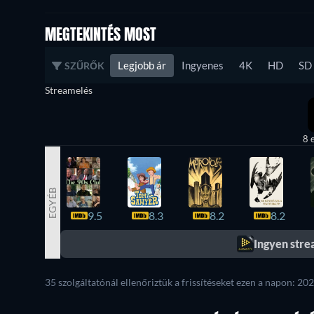
MEGTEKINTÉS MOST
Legjobb ár
Ingyenes
4K
HD
SD
SZŰRŐK
Streamelés
8 
EGYÉB
9.5
8.3
8.2
8.2
Ingyen str
35 szolgáltatónál ellenőriztük a frissítéseket ezen a napon: 2026