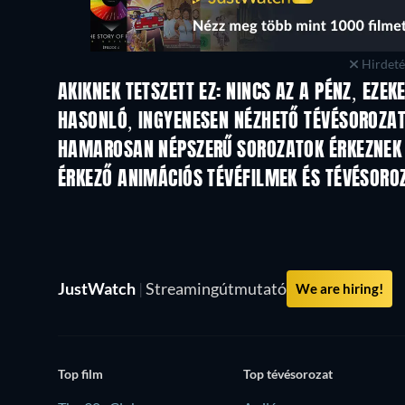
Hirdetés
AKIKNEK TETSZETT EZ: NINCS AZ A PÉNZ, EZEK
TV
TV
HASONLÓ, INGYENESEN NÉZHETŐ TÉVÉSOROZA
TV
TV
HAMAROSAN NÉPSZERŰ SOROZATOK ÉRKEZNEK
TV
TV
ÉRKEZŐ ANIMÁCIÓS TÉVÉFILMEK ÉS TÉVÉSORO
Évad 1
Évad 2
JustWatch
|
Streamingútmutató
We are hiring!
Top film
Top tévésorozat