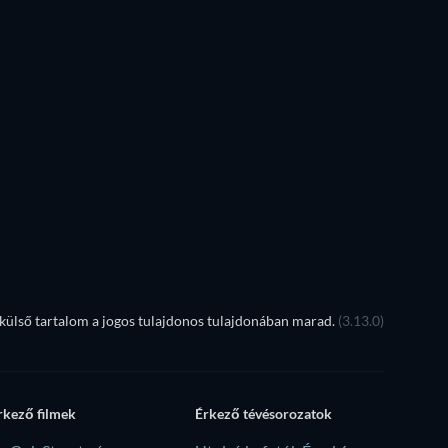
TV
TV
TV
TV
Évad 1
Évad 1
Bass X Machina - Évad 1
ülső tartalom a jogos tulajdonos tulajdonában marad.
(3.13.0)
rkező filmek
Érkező tévésorozatok