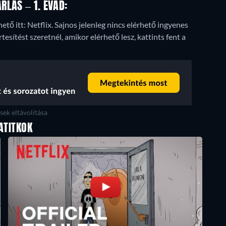
LÁS – 1. ÉVAD:
ető itt: Netflix.
Sajnos jelenleg nincs elérhető ingyenes
esítést szeretnél, amikor elérhető lesz, kattints fent a
ek eltávolítása
ATITKOK