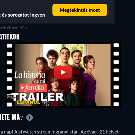
ek eltávolítása
ATITKOK
ÉNETE MA?
 a napi JustWatch streamingranglistán. Az évad -21 helyet