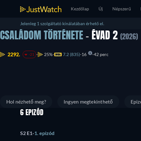
Kezdőlap
Új
Népszerű
Jelenleg 1 szolgáltató kínálatában érhető el.
CSALÁDOM TÖRTÉNETE
- ÉVAD 2
(2026)
2292.
25%
7.2 (835)
16
42 perc
-21
Hol nézhető meg?
Ingyen megtekinthető
Epiz
6 EPIZÓD
S2 E1
-
1. epizód