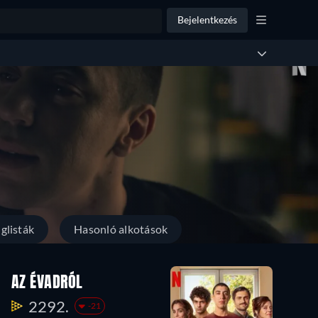
Bejelentkezés
glisták
Hasonló alkotások
AZ ÉVADRÓL
2292.
-21