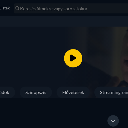
Listák
ódok
Szinopszis
Előzetesek
Streaming ran