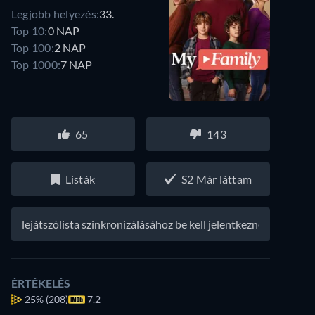
Legjobb helyezés:
33.
Top 10:
0 NAP
Top 100:
2 NAP
Top 1000:
7 NAP
65
143
Listák
S2 Már láttam
A lejátszólista szinkronizálásához be kell jelentkezned
ÉRTÉKELÉS
25%
(208)
7.2