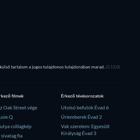
TV
TV
TV
Évad 3
Évad 21
ülső tartalom a jogos tulajdonos tulajdonában marad.
(3.13.0)
rkező filmek
Érkező tévésorozatok
z Oak Street vége
Utolsó befutók Évad 6
usie Q
Úriemberek Évad 2
utya csillagkép
Vak szerelem: Egyesült
Királyság Évad 3
 sivatag fia