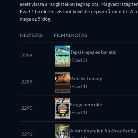
esett vissza a ranglistákon tegnap óta. Magyarország te
Évad 1 területén, viszont kevésbé népszerű, mint itt: A t
maga az ördög.
HELYEZÉS
FILMALKOTÁS
Tapsi Hapsi és barátai
2288.
(Évad 3)
Pam és Tommy
2289.
(Évad 1)
Ez így nem oké
2290.
(Évad 1)
A törvénytelen fiú és az ördög
2291.