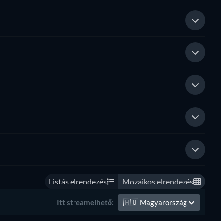
Listás elrendezés
Mozaikos elrendezés
🇭🇺
Magyarország
Itt streamelhető: