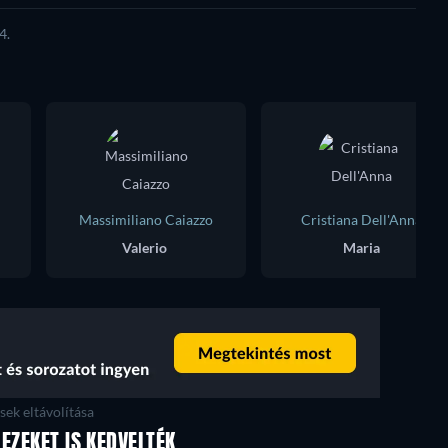
4.
Massimiliano Caiazzo
Cristiana Dell'Anna
Valerio
Maria
ek eltávolítása
EZEKET IS KEDVELTÉK
TV
TV