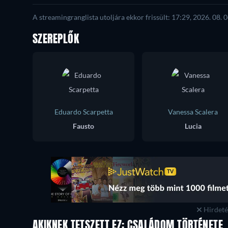
A streamingranglista utoljára ekkor frissült: 17:29, 2026. 08. 0
SZEREPLŐK
Eduardo Scarpetta
Vanessa Scalera
Fausto
Lucia
Hirdetés
AKIKNEK TETSZETT EZ: CSALÁDOM TÖRTÉNETE, 
TV
TV