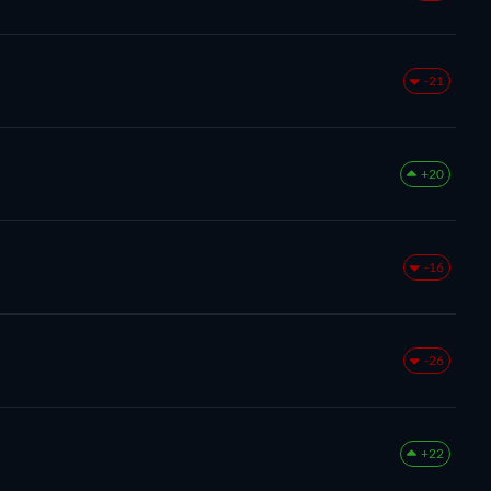
-21
+20
-16
-26
+22