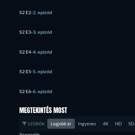
S2 E2
-
2. epizód
S2 E3
-
3. epizód
S2 E4
-
4. epizód
S2 E5
-
5. epizód
S2 E6
-
6. epizód
MEGTEKINTÉS MOST
Legjobb ár
Ingyenes
4K
HD
SD
SZŰRŐK
Streamelés