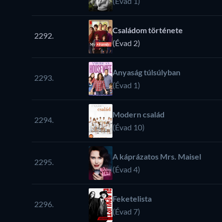
(Évad 1)
Családom története
2292.
(Évad 2)
Anyaság túlsúlyban
2293.
(Évad 1)
Modern család
2294.
(Évad 10)
A káprázatos Mrs. Maisel
2295.
(Évad 4)
Feketelista
2296.
(Évad 7)