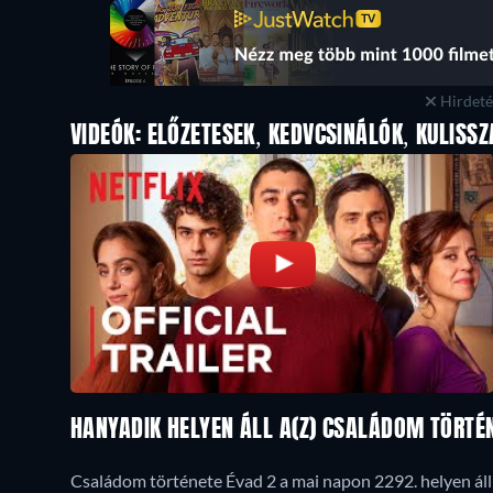
Hirdetés
VIDEÓK: ELŐZETESEK, KEDVCSINÁLÓK, KULISSZ
HANYADIK HELYEN ÁLL A(Z) CSALÁDOM TÖRT
Családom története Évad 2 a mai napon 2292. helyen áll