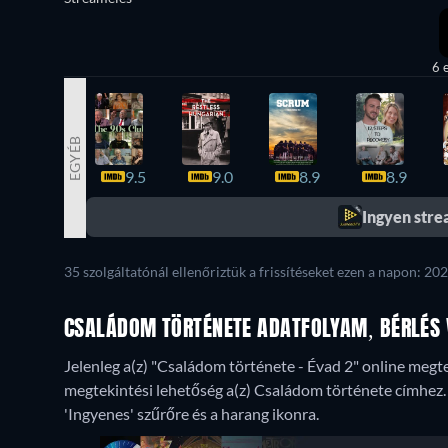
6 
EGYÉB
9.5
9.0
8.9
8.9
Ingyen str
35 szolgáltatónál ellenőriztük a frissítéseket ezen a napon: 202
CSALÁDOM TÖRTÉNETE ADATFOLYAM, BÉRLÉS V
Jelenleg a(z) "Családom története - Évad 2" online megte
megtekintési lehetőség a(z) Családom története címhez. Ha
'Ingyenes' szűrőre és a harang ikonra.