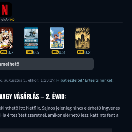
epizód
HD
8.7
8.5
8.3
8.2
eamelhető
6. augusztus 3., ekkor: 1:23:29.
Hibát észleltél? Értesíts minket!
AGY VÁSÁRLÁS – 2. ÉVAD:
kinthető itt: Netflix.
Sajnos jelenleg nincs elérhető ingyenes
 értesítést szeretnél, amikor elérhető lesz, kattints fent a