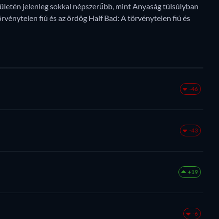
rületén jelenleg sokkal népszerűbb, mint Anyaság túlsúlyban
örvénytelen fiú és az ördög Half Bad: A törvénytelen fiú és
-46
-43
+19
-6