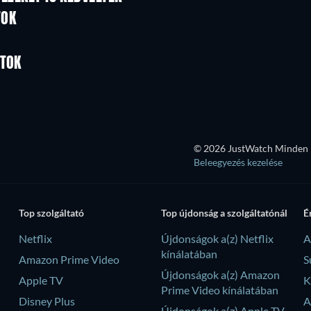
TOK
TV
TV
TV
ATOK
Évad 3
Évad 2
© 2026 JustWatch Minden k
Beleegyezés kezelése
Top szolgáltató
Top újdonság a szolgáltatónál
É
Netflix
Újdonságok a(z) Netflix
A
kínálatában
Amazon Prime Video
S
Újdonságok a(z) Amazon
Apple TV
K
Prime Video kínálatában
Disney Plus
A
Újdonságok a(z) Apple TV