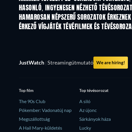
HASONLÓ, INGYENESEN NÉZHETŐ TÉVÉSOROZA
TV
TV
HAMAROSAN NÉPSZERŰ SOROZATOK ÉRKEZNEK
TV
TV
ÉRKEZŐ VÍGJÁTÉK TÉVÉFILMEK ÉS TÉVÉSOROZ
Évad 6
Évad 2
JustWatch
|
Streamingútmutató
We are hiring!
Top film
Top tévésorozat
The 90s Club
A siló
Pókember: Vadonatúj nap
Az újonc
Megszállottság
Sárkányok háza
A Hail Mary-küldetés
Lucky