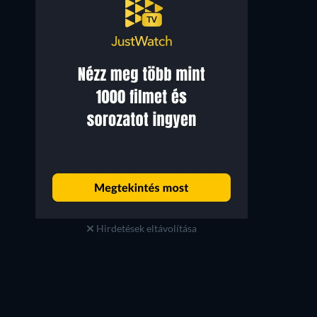
Hirdetések eltávolítása