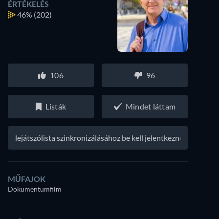
ÉRTÉKELÉS
46%
(202)
106
96
Listák
Mindet láttam
A lejátszólista szinkronizálásához be kell jelentkezned
MŰFAJOK
Dokumentumfilm