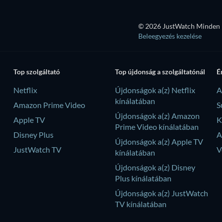
© 2026 JustWatch Minden k
Beleegyezés kezelése
Top szolgáltató
Top újdonság a szolgáltatónál
É
Netflix
Újdonságok a(z) Netflix
A
kínálatában
Amazon Prime Video
S
Újdonságok a(z) Amazon
Apple TV
K
Prime Video kínálatában
Disney Plus
A
Újdonságok a(z) Apple TV
JustWatch TV
V
kínálatában
Újdonságok a(z) Disney
Plus kínálatában
Újdonságok a(z) JustWatch
TV kínálatában