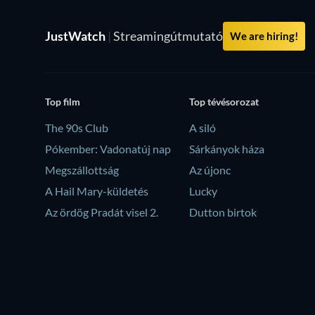
JustWatch
|
Streamingútmutató
We are hiring!
Top film
Top tévésorozat
The 90s Club
A siló
Pókember: Vadonatúj nap
Sárkányok háza
Megszállottság
Az újonc
A Hail Mary-küldetés
Lucky
Az ördög Pradát visel 2.
Dutton birtok