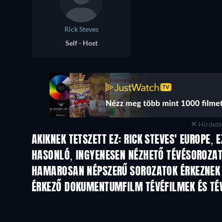
Rick Steves
Self - Host
Hirdetés
AKIKNEK TETSZETT EZ: RICK STEVES' EUROPE, 
TV
TV
HASONLÓ, INGYENESEN NÉZHETŐ TÉVÉSOROZA
TV
TV
HAMAROSAN NÉPSZERŰ SOROZATOK ÉRKEZNEK
TV
TV
ÉRKEZŐ DOKUMENTUMFILM TÉVÉFILMEK ÉS TÉ
Évad 1
Évad 1