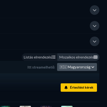
Listás elrendezés
Mozaikos elrendezés
🇭🇺
Magyarország
Itt streamelhető:
Értesítést kérek