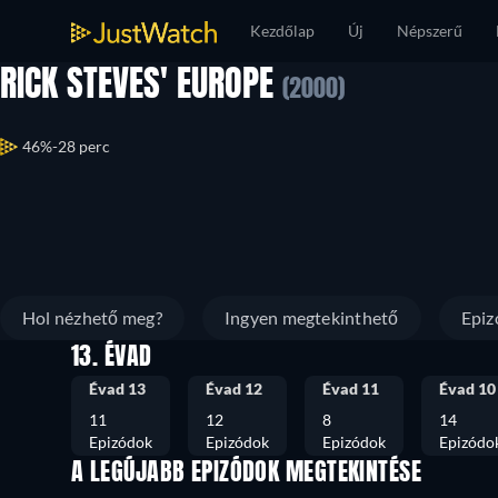
Kezdőlap
Új
Népszerű
RICK STEVES' EUROPE
(2000)
46%
28 perc
Hol nézhető meg?
Ingyen megtekinthető
Epiz
13. ÉVAD
Évad 13
Évad 12
Évad 11
Évad 10
11
12
8
14
Epizódok
Epizódok
Epizódok
Epizódo
A LEGÚJABB EPIZÓDOK MEGTEKINTÉSE