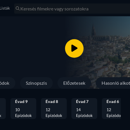
Listák
ódok
Szinopszis
Előzetesek
Hasonló alko
Évad 9
Évad 8
Évad 7
Évad 6
10
12
14
12
k
Epizódok
Epizódok
Epizódok
Epizódok