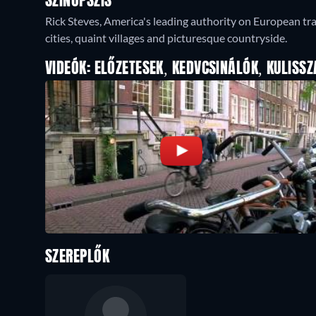
SZINOPSZIS
Rick Steves, America's leading authority on European tra
cities, quaint villages and picturesque countryside.
VIDEÓK: ELŐZETESEK, KEDVCSINÁLÓK, KULISSZ
SZEREPLŐK