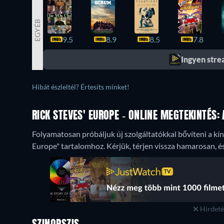
EGYÉB
9.5
8.9
8.5
7.8
Ingyen str
Hibát észleltél? Értesíts minket!
RICK STEVES' EUROPE - ONLINE MEGTEKINTÉS
Folyamatosan próbáljuk új szolgáltatókkal bővíteni a kíná
Europe" tartalomhoz. Kérjük, térjen vissza hamarosan, és
Hirdetés