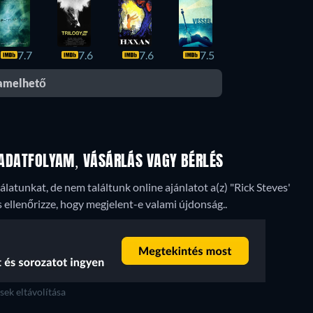
7.7
7.6
7.6
7.5
eamelhető
: ADATFOLYAM, VÁSÁRLÁS VAGY BÉRLÉS
latunkat, de nem találtunk online ajánlatot a(z) "Rick Steves'
 ellenőrizze, hogy megjelent-e valami újdonság..
ek eltávolítása