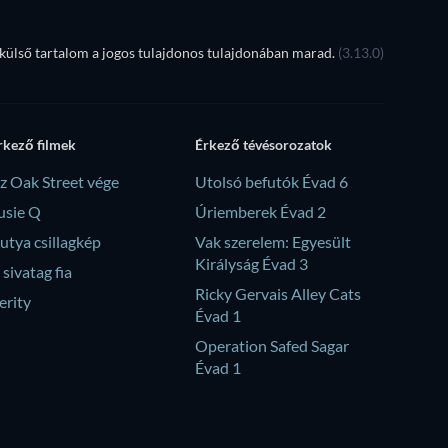
ülső tartalom a jogos tulajdonos tulajdonában marad.
(3.13.0)
rkező filmek
Érkező tévésorozatok
z Oak Street vége
Utolsó befutók Évad 6
usie Q
Úriemberek Évad 2
utya csillagkép
Vak szerelem: Egyesült
Királyság Évad 3
 sivatag fia
Ricky Gervais Alley Cats
erity
Évad 1
Operation Safed Sagar
Évad 1