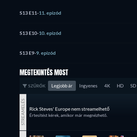
S13 E11
-
11. epizód
S13 E10
-
10. epizód
S13 E9
-
9. epizód
MEGTEKINTÉS MOST
Legjobb ár
Ingyenes
4K
HD
SD
SZŰRŐK
STREAMELÉS
Rick Steves' Europe nem streamelhető
Értesítést kérek, amikor már megnézhető.