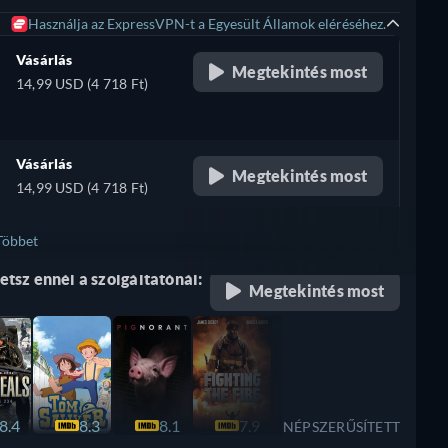
Használja az ExpressVPN-t a Egyesült Államok eléréséhez.
Vásárlás
Megtekintés most
14,99 USD (4 718 Ft)
Vásárlás
Megtekintés most
14,99 USD (4 718 Ft)
Többet
tsz ennél a szolgáltatónál:
Megtekintés most
8.4
8.3
8.1
7.9
7.8
7.7
NÉPSZERŰSÍTETT