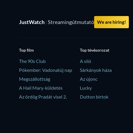
JustWatch
|
Streamingútmutató
We are hiring!
Top film
Top tévésorozat
The 90s Club
A siló
Pókember: Vadonatúj nap
Sárkányok háza
Megszállottság
Az újonc
A Hail Mary-küldetés
Lucky
Az ördög Pradát visel 2.
Dutton birtok