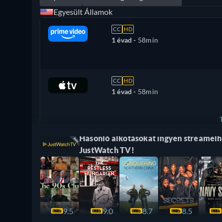
Egyesült Államok
CC
HD
1 évad -
58min
CC
HD
1 évad -
58min
Hasonló alkotásokat ingyen streamelhe
Törökország
JustWatch TV!
9.5
9.0
8.7
8.5