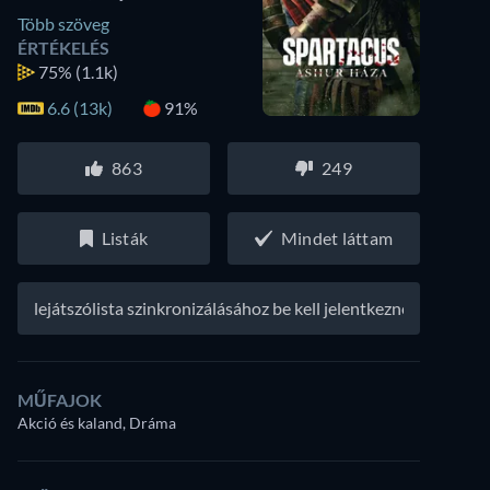
Több szöveg
ÉRTÉKELÉS
75%
(1.1k)
6.6 (13k)
91%
863
249
Listák
Mindet láttam
A lejátszólista szinkronizálásához be kell jelentkezned
MŰFAJOK
Akció és kaland, Dráma