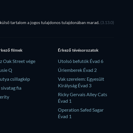
ülső tartalom a jogos tulajdonos tulajdonában marad.
(3.13.0)
rkező filmek
Érkező tévésorozatok
z Oak Street vége
Utolsó befutók Évad 6
usie Q
Úriemberek Évad 2
utya csillagkép
Vak szerelem: Egyesült
Királyság Évad 3
 sivatag fia
Ricky Gervais Alley Cats
erity
Évad 1
Operation Safed Sagar
Évad 1