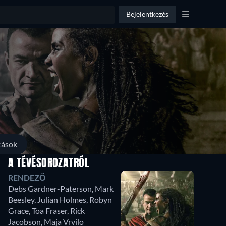
Bejelentkezés
tások
A TÉVÉSOROZATRÓL
RENDEZŐ
Debs Gardner-Paterson
,
Mark
Beesley
,
Julian Holmes
,
Robyn
Grace
,
Toa Fraser
,
Rick
Jacobson
,
Maja Vrvilo