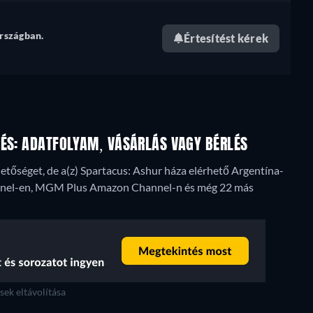
rszágban.
Értesítést kérek
TÉS: ADATFOLYAM, VÁSÁRLÁS VAGY BÉRLÉS
tőséget, de a(z) Spartacus: Ashur háza elérhető Argentína-
nnel-en, MGM Plus Amazon Channel-n és még 22 más
ek eltávolítása