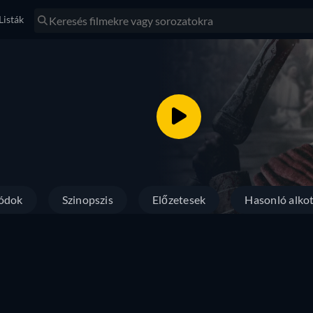
Listák
ódok
Szinopszis
Előzetesek
Hasonló alko