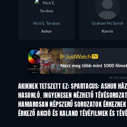
Nick E. Tarabay
Graham McTavish
Ashur
Korris
Hirdetés
AKIKNEK TETSZETT EZ: SPARTACUS: ASHUR HÁZ
TV
TV
HASONLÓ, INGYENESEN NÉZHETŐ TÉVÉSOROZA
TV
TV
HAMAROSAN NÉPSZERŰ SOROZATOK ÉRKEZNEK
TV
TV
ÉRKEZŐ AKCIÓ ÉS KALAND TÉVÉFILMEK ÉS TÉ
Évad 2
Évad 1