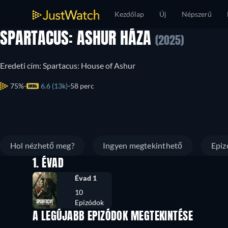
Kezdőlap
Új
Népszerű
SPARTACUS: ASHUR HÁZA
(2025)
Eredeti cím: Spartacus: House of Ashur
75%
6.6 (13k)
58 perc
Hol nézhető meg?
Ingyen megtekinthető
Epiz
1. ÉVAD
Évad 1
10
Epizódok
A LEGÚJABB EPIZÓDOK MEGTEKINTÉSE