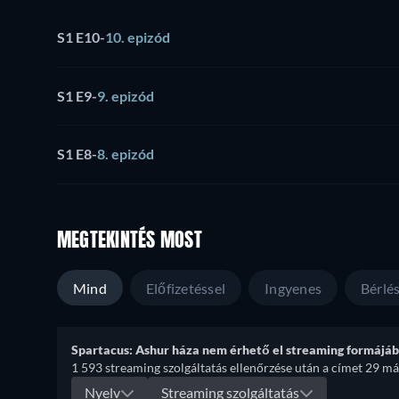
S1 E10
-
10. epizód
S1 E9
-
9. epizód
S1 E8
-
8. epizód
MEGTEKINTÉS MOST
Mind
Előfizetéssel
Ingyenes
Bérlé
Spartacus: Ashur háza nem érhető el streaming formájá
1 593 streaming szolgáltatás ellenőrzése után a címet 29 má
Nyelv
Streaming szolgáltatás