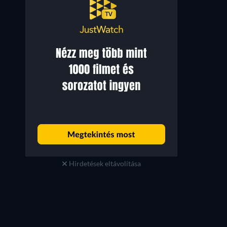
Hirdetések eltávolítása