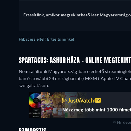
Értesítünk, amikor megtekinthető lesz Magyarország o
Hibát észleltél? Értesíts minket!
SPARTACUS: ASHUR HÁZA - ONLINE MEGTEKIN
Nem találtunk Magyarország-ban elérhető streaminglehe
ban és további 28 országban a(z) MGM+ Apple TV Cha
szolgáltatáson.
Hirdetés