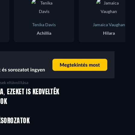
Tenika Davis
Jamaica Vaughan
Achillia
Hilara
ek eltávolítása
A, EZEKET IS KEDVELTÉK
TV
TV
TOK
TV
TV
TV
TV
VÉSOROZATOK
Évad 1
Évad 1