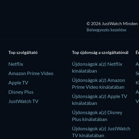
© 2026 JustWatch Minden k
Beleegyezés kezelése
Top szolgáltató
Top újdonság a szolgáltatónál
É
Netflix
Újdonságok a(z) Netflix
A
kínálatában
Amazon Prime Video
S
Újdonságok a(z) Amazon
Apple TV
K
Prime Video kínálatában
Disney Plus
A
Újdonságok a(z) Apple TV
JustWatch TV
V
kínálatában
Újdonságok a(z) Disney
Plus kínálatában
Újdonságok a(z) JustWatch
TV kínálatában