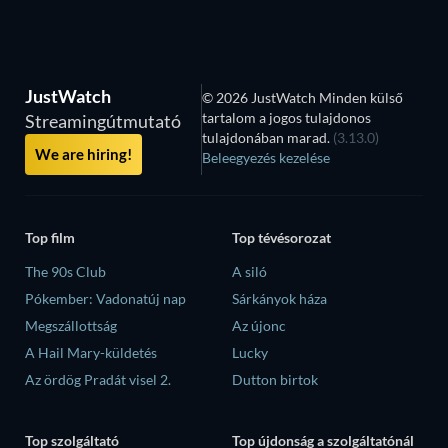
JustWatch
© 2026 JustWatch Minden külső
tartalom a jogos tulajdonos
Streamingútmutató
tulajdonában marad.
(3.13.0)
We are hiring!
Beleegyezés kezelése
Top film
Top tévésorozat
The 90s Club
A siló
Pókember: Vadonatúj nap
Sárkányok háza
Megszállottság
Az újonc
A Hail Mary-küldetés
Lucky
Az ördög Pradát visel 2.
Dutton birtok
Top szolgáltató
Top újdonság a szolgáltatónál