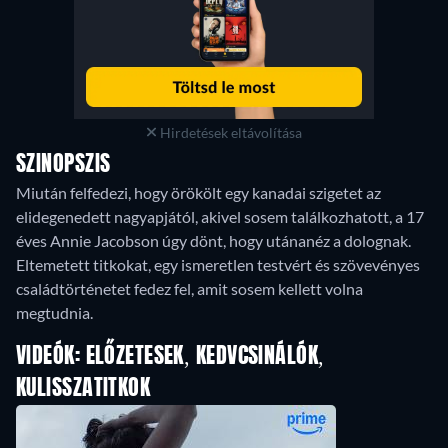
Hirdetések eltávolítása
SZINOPSZIS
Miután felfedezi, hogy örökölt egy kanadai szigetet az
elidegenedett nagyapjától, akivel sosem találkozhatott, a 17
éves Annie Jacobson úgy dönt, hogy utánanéz a dolognak.
Eltemetett titkokat, egy ismeretlen testvért és szövevényes
családtörténetet fedez fel, amit sosem kellett volna
megtudnia.
VIDEÓK: ELŐZETESEK, KEDVCSINÁLÓK,
KULISSZATITKOK