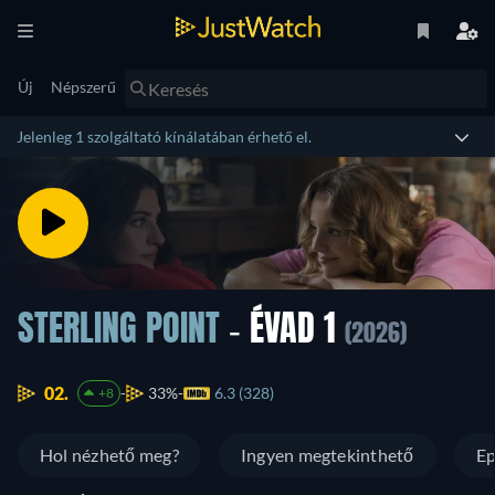
Új
Népszerű
Jelenleg 1 szolgáltató kínálatában érhető el.
STERLING POINT
- ÉVAD 1
(2026)
02.
33%
6.3 (328)
+8
Hol nézhető meg?
Ingyen megtekinthető
Ep