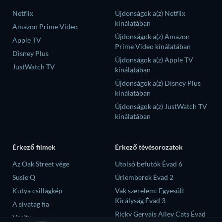
Netflix
Újdonságok a(z) Netflix
kínálatában
Amazon Prime Video
Újdonságok a(z) Amazon
Apple TV
Prime Video kínálatában
Disney Plus
Újdonságok a(z) Apple TV
JustWatch TV
kínálatában
Újdonságok a(z) Disney Plus
kínálatában
Újdonságok a(z) JustWatch TV
kínálatában
Érkező filmek
Érkező tévésorozatok
Az Oak Street vége
Utolsó befutók Évad 6
Susie Q
Úriemberek Évad 2
Kutya csillagkép
Vak szerelem: Egyesült
Királyság Évad 3
A sivatag fia
Ricky Gervais Alley Cats Évad
Verity