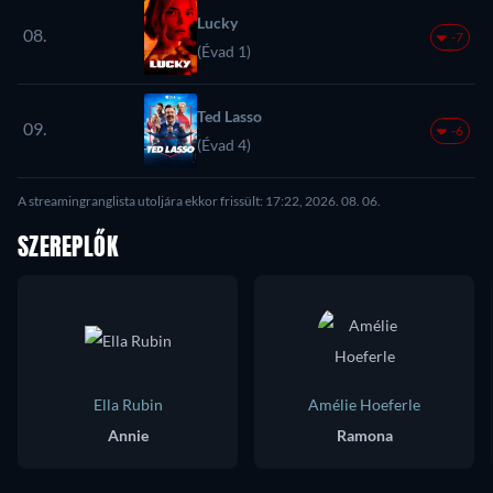
Lucky
08.
-7
(Évad 1)
Ted Lasso
09.
-6
(Évad 4)
A streamingranglista utoljára ekkor frissült: 17:22, 2026. 08. 06.
SZEREPLŐK
Ella Rubin
Amélie Hoeferle
Annie
Ramona