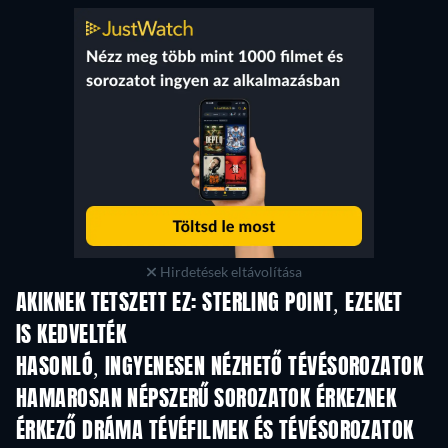
Hirdetések eltávolítása
AKIKNEK TETSZETT EZ: STERLING POINT, EZEKET
IS KEDVELTÉK
TV
TV
HASONLÓ, INGYENESEN NÉZHETŐ TÉVÉSOROZATOK
TV
TV
HAMAROSAN NÉPSZERŰ SOROZATOK ÉRKEZNEK
TV
TV
ÉRKEZŐ DRÁMA TÉVÉFILMEK ÉS TÉVÉSOROZATOK
Évad 6
Évad 2
Év