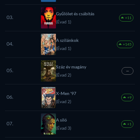
Gyűlölet és csábítás
03.
+11
(Évad 1)
A szilánkok
04.
+145
(Évad 1)
Száz év magány
05.
—
(Évad 2)
X-Men '97
06.
+9
(Évad 2)
A siló
07.
+1
(Évad 3)