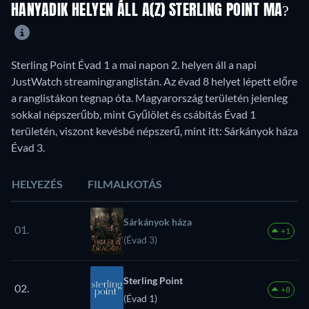
HANYADIK HELYEN ÁLL A(Z) STERLING POINT MA?
Sterling Point Évad 1 a mai napon 2. helyen áll a napi
JustWatch streamingranglistán. Az évad 8 helyet lépett előre
a ranglistákon tegnap óta. Magyarország területén jelenleg
sokkal népszerűbb, mint Gyűlölet és csábítás Évad 1
területén, viszont kevésbé népszerű, mint itt: Sárkányok háza
Évad 3.
HELYEZÉS
FILMALKOTÁS
Sárkányok háza
01.
+1
(Évad 3)
Sterling Point
02.
+8
(Évad 1)