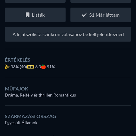
Listák
S1 Már láttam
A lejátszólista szinkronizálásához be kell jelentkezned
ÉRTÉKELÉS
33%
(40)
6.3
91%
MŰFAJOK
Dráma, Rejtély és thriller, Romantikus
SZÁRMAZÁSI ORSZÁG
Egyesült Államok