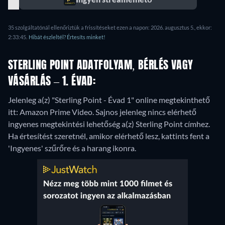
35 szolgáltatónál ellenőriztük a frissítéseket ezen a napon: 2026. augusztus 5., ekkor:
2:33:45.
Hibát észleltél? Értesíts minket!
STERLING POINT ADATFOLYAM, BÉRLÉS VAGY
VÁSÁRLÁS – 1. ÉVAD:
Jelenleg a(z) "Sterling Point - Évad 1" online megtekinthető
itt: Amazon Prime Video.
Sajnos jelenleg nincs elérhető
ingyenes megtekintési lehetőség a(z) Sterling Point címhez.
Ha értesítést szeretnél, amikor elérhető lesz, kattints fent a
'Ingyenes' szűrőre és a harang ikonra.