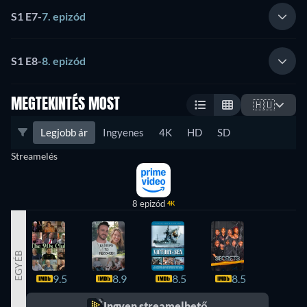
S1 E7
-
7. epizód
S1 E8
-
8. epizód
MEGTEKINTÉS MOST
🇭🇺
Legjobb ár
Ingyenes
4K
HD
SD
Streamelés
8 epizód
4K
EGYÉB
9.5
8.9
8.5
8.5
8.4
Ingyen streamelhető