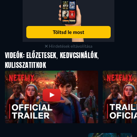
Hirdetések eltávolítása
VIDEÓK: ELŐZETESEK, KEDVCSINÁLÓK,
KULISSZATITKOK