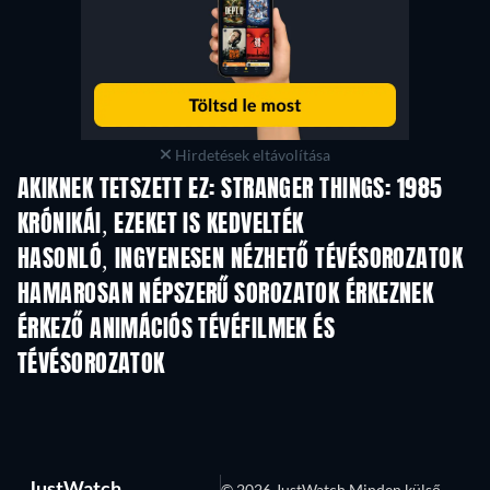
Hirdetések eltávolítása
AKIKNEK TETSZETT EZ: STRANGER THINGS: 1985
KRÓNIKÁI, EZEKET IS KEDVELTÉK
TV
TV
HASONLÓ, INGYENESEN NÉZHETŐ TÉVÉSOROZATOK
TV
HAMAROSAN NÉPSZERŰ SOROZATOK ÉRKEZNEK
TV
TV
ÉRKEZŐ ANIMÁCIÓS TÉVÉFILMEK ÉS
TÉVÉSOROZATOK
Évad 2
Évad 21
Év
JustWatch
© 2026 JustWatch Minden külső