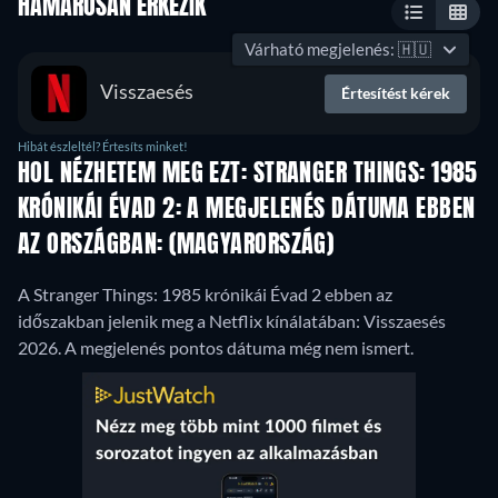
HAMAROSAN ÉRKEZIK
Várható megjelenés:
🇭🇺
Visszaesés
Értesítést kérek
Hibát észleltél? Értesíts minket!
HOL NÉZHETEM MEG EZT: STRANGER THINGS: 1985
KRÓNIKÁI ÉVAD 2: A MEGJELENÉS DÁTUMA EBBEN
AZ ORSZÁGBAN: (MAGYARORSZÁG)
A Stranger Things: 1985 krónikái Évad 2 ebben az
időszakban jelenik meg a Netflix kínálatában: Visszaesés
2026. A megjelenés pontos dátuma még nem ismert.