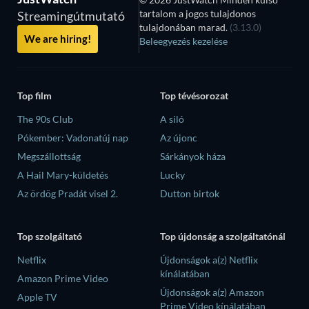
tartalom a jogos tulajdonos
Streamingútmutató
tulajdonában marad.
(3.13.0)
We are hiring!
Beleegyezés kezelése
Top film
Top tévésorozat
The 90s Club
A siló
Pókember: Vadonatúj nap
Az újonc
Megszállottság
Sárkányok háza
A Hail Mary-küldetés
Lucky
Az ördög Pradát visel 2.
Dutton birtok
Top szolgáltató
Top újdonság a szolgáltatónál
Netflix
Újdonságok a(z) Netflix
kínálatában
Amazon Prime Video
Újdonságok a(z) Amazon
Apple TV
Prime Video kínálatában