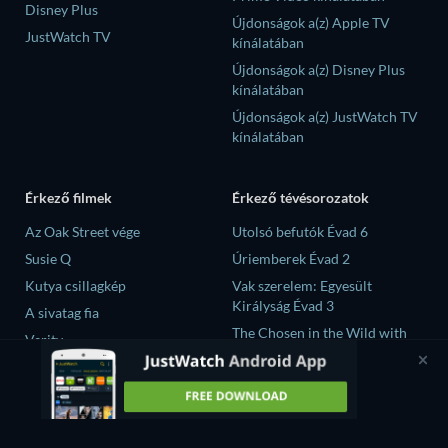
Disney Plus
Újdonságok a(z) Apple TV
JustWatch TV
kínálatában
Újdonságok a(z) Disney Plus
kínálatában
Újdonságok a(z) JustWatch TV
kínálatában
Érkező filmek
Érkező tévésorozatok
Az Oak Street vége
Utolsó befutók Évad 6
Susie Q
Úriemberek Évad 2
Kutya csillagkép
Vak szerelem: Egyesült
Királyság Évad 3
A sivatag fia
The Chosen in the Wild with
Verity
Bear Grylls Évad 1
大空港～GATE24～ Évad 1