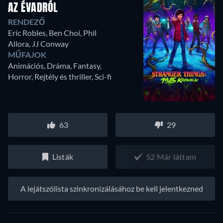
AZ ÉVADRÓL
RENDEZŐ
Eric Robles
,
Ben Choi
,
Phil
Allora
,
JJ Conway
MŰFAJOK
Animációs, Dráma, Fantasy,
Horror, Rejtély és thriller, Sci-fi
63
29
Listák
S2 Már láttam
A lejátszólista szinkronizálásához be kell jelentkezned