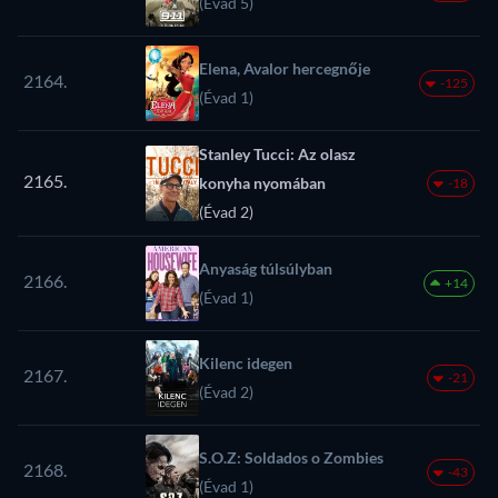
(Évad 5)
Elena, Avalor hercegnője
2164.
-125
(Évad 1)
Stanley Tucci: Az olasz
2165.
konyha nyomában
-18
(Évad 2)
Anyaság túlsúlyban
2166.
+14
(Évad 1)
Kilenc idegen
2167.
-21
(Évad 2)
S.O.Z: Soldados o Zombies
2168.
-43
(Évad 1)