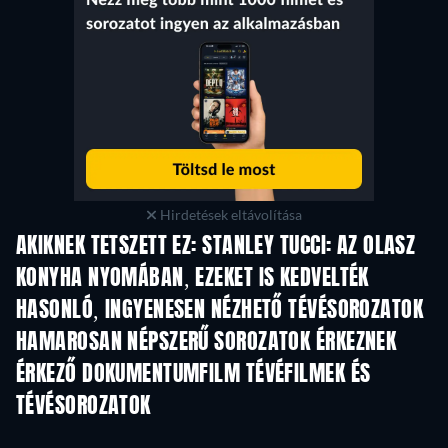
Hirdetések eltávolítása
AKIKNEK TETSZETT EZ: STANLEY TUCCI: AZ OLASZ
KONYHA NYOMÁBAN, EZEKET IS KEDVELTÉK
TV
TV
HASONLÓ, INGYENESEN NÉZHETŐ TÉVÉSOROZATOK
TV
HAMAROSAN NÉPSZERŰ SOROZATOK ÉRKEZNEK
TV
TV
ÉRKEZŐ DOKUMENTUMFILM TÉVÉFILMEK ÉS
TÉVÉSOROZATOK
Évad 1
Évad 1
Év