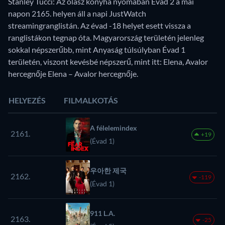
Stanley Tucci: Az olasz konyha nyomában Évad 2 a mai
napon 2165. helyen áll a napi JustWatch
streamingranglistán. Az évad -18 helyet esett vissza a
ranglistákon tegnap óta. Magyarország területén jelenleg
sokkal népszerűbb, mint Anyaság túlsúlyban Évad 1
területén, viszont kevésbé népszerű, mint itt: Elena, Avalor
hercegnője Elena – Avalor hercegnője.
HELYEZÉS
FILMALKOTÁS
A félelemindex
2161.
+19
(Évad 1)
우아한 제국
2162.
-119
(Évad 1)
911 L.A.
2163.
-25