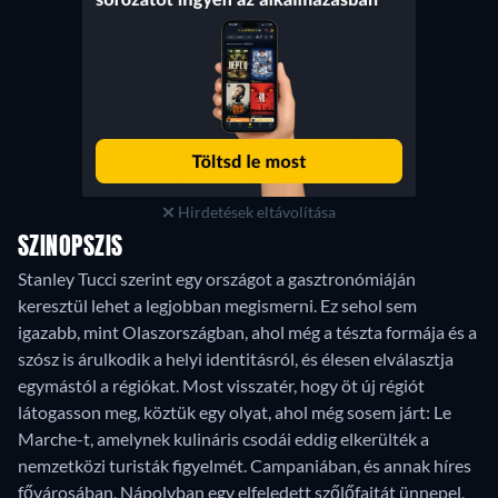
Hirdetések eltávolítása
SZINOPSZIS
Stanley Tucci szerint egy országot a gasztronómiáján
keresztül lehet a legjobban megismerni. Ez sehol sem
igazabb, mint Olaszországban, ahol még a tészta formája és a
szósz is árulkodik a helyi identitásról, és élesen elválasztja
egymástól a régiókat. Most visszatér, hogy öt új régiót
látogasson meg, köztük egy olyat, ahol még sosem járt: Le
Marche-t, amelynek kulináris csodái eddig elkerülték a
nemzetközi turisták figyelmét. Campaniában, és annak híres
fővárosában, Nápolyban egy elfeledett szőlőfajtát ünnepel,