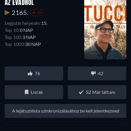
AZ ÉVADRÓL
2165.
-18
Legjobb helyezés:
15.
Top 10:
0 NAP
Top 100:
3 NAP
Top 1000:
30 NAP
76
42
Listák
S2 Már láttam
A lejátszólista szinkronizálásához be kell jelentkezned