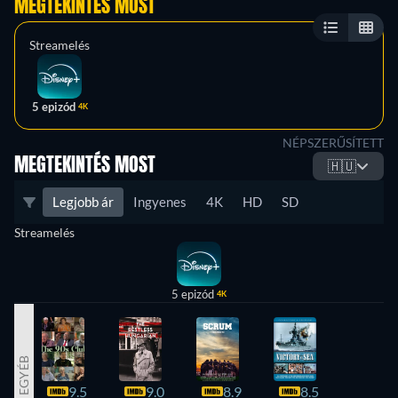
MEGTEKINTÉS MOST
Streamelés
5 epizód
4K
NÉPSZERŰSÍTETT
MEGTEKINTÉS MOST
🇭🇺
Legjobb ár
Ingyenes
4K
HD
SD
Streamelés
5 epizód
4K
EGYÉB
9.5
9.0
8.9
8.5
8.3