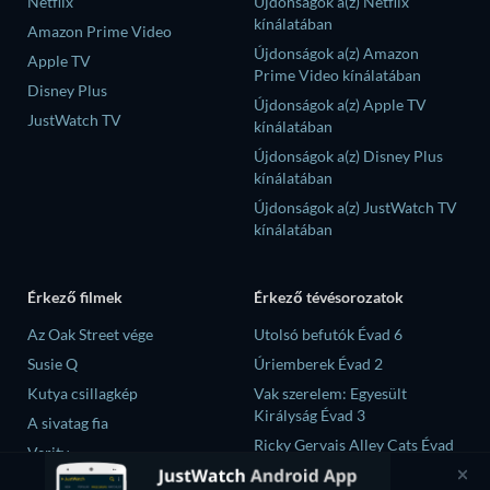
Netflix
Újdonságok a(z) Netflix
kínálatában
Amazon Prime Video
Újdonságok a(z) Amazon
Apple TV
Prime Video kínálatában
Disney Plus
Újdonságok a(z) Apple TV
JustWatch TV
kínálatában
Újdonságok a(z) Disney Plus
kínálatában
Újdonságok a(z) JustWatch TV
kínálatában
Érkező filmek
Érkező tévésorozatok
Az Oak Street vége
Utolsó befutók Évad 6
Susie Q
Úriemberek Évad 2
Kutya csillagkép
Vak szerelem: Egyesült
Királyság Évad 3
A sivatag fia
Ricky Gervais Alley Cats Évad
Verity
1