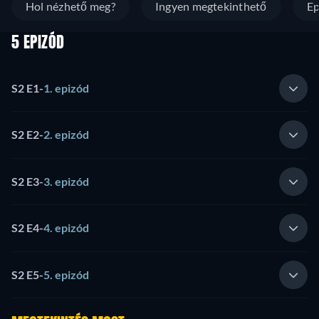
Hol nézhető meg?
Ingyen megtekinthető
Ep
5 EPIZÓD
S2 E1
-
1. epizód
S2 E2
-
2. epizód
S2 E3
-
3. epizód
S2 E4
-
4. epizód
S2 E5
-
5. epizód