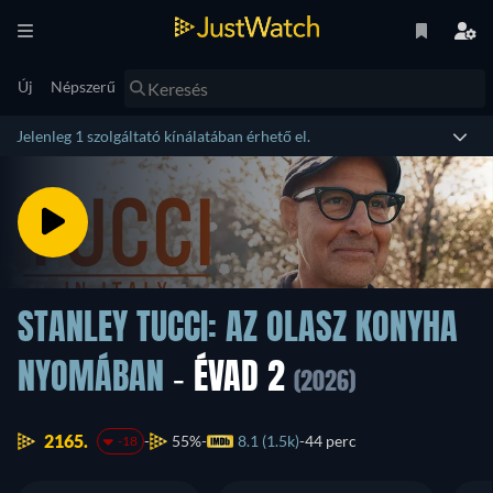
Új
Népszerű
Jelenleg 1 szolgáltató kínálatában érhető el.
STANLEY TUCCI: AZ OLASZ KONYHA
NYOMÁBAN
- ÉVAD 2
(2026)
2165.
55%
8.1 (1.5k)
44 perc
-18