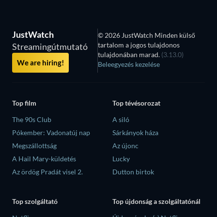
JustWatch
© 2026 JustWatch Minden külső
tartalom a jogos tulajdonos
Streamingútmutató
tulajdonában marad.
(3.13.0)
We are hiring!
Beleegyezés kezelése
Top film
Top tévésorozat
The 90s Club
A siló
Pókember: Vadonatúj nap
Sárkányok háza
Megszállottság
Az újonc
A Hail Mary-küldetés
Lucky
Az ördög Pradát visel 2.
Dutton birtok
Top szolgáltató
Top újdonság a szolgáltatónál