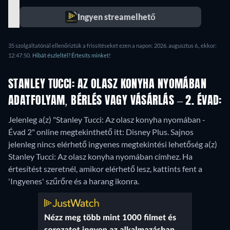
Ingyen streamelhető
35 szolgáltatónál ellenőriztük a frissítéseket ezen a napon: 2026. augusztus 6., ekkor:
12:47:50.
Hibát észleltél? Értesíts minket!
STANLEY TUCCI: AZ OLASZ KONYHA NYOMÁBAN
ADATFOLYAM, BÉRLÉS VAGY VÁSÁRLÁS – 2. ÉVAD:
Jelenleg a(z) "Stanley Tucci: Az olasz konyha nyomában -
Évad 2" online megtekinthető itt: Disney Plus.
Sajnos
jelenleg nincs elérhető ingyenes megtekintési lehetőség a(z)
Stanley Tucci: Az olasz konyha nyomában címhez. Ha
értesítést szeretnél, amikor elérhető lesz, kattints fent a
'Ingyenes' szűrőre és a harang ikonra.