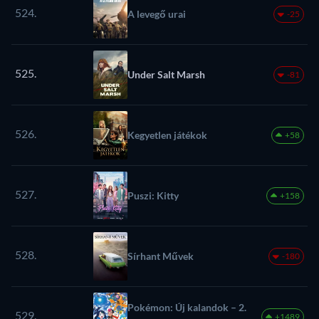
524.
A levegő urai
-25
525.
Under Salt Marsh
-81
526.
Kegyetlen játékok
+58
527.
Puszi: Kitty
+158
528.
Sírhant Művek
-180
Pokémon: Új kalandok – 2.
529.
+1489