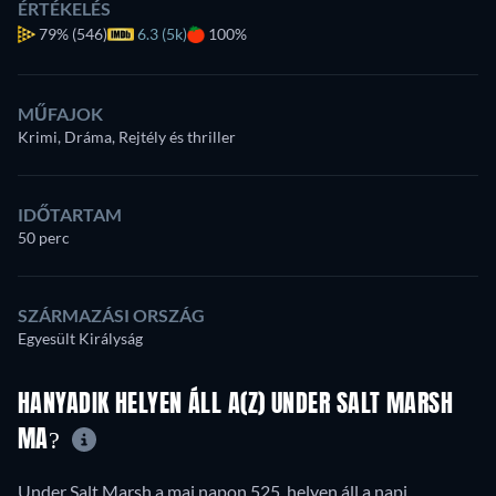
ÉRTÉKELÉS
79%
(546)
6.3 (5k)
100%
MŰFAJOK
Krimi, Dráma, Rejtély és thriller
IDŐTARTAM
50 perc
SZÁRMAZÁSI ORSZÁG
Egyesült Királyság
HANYADIK HELYEN ÁLL A(Z) UNDER SALT MARSH
MA?
Under Salt Marsh a mai napon 525. helyen áll a napi