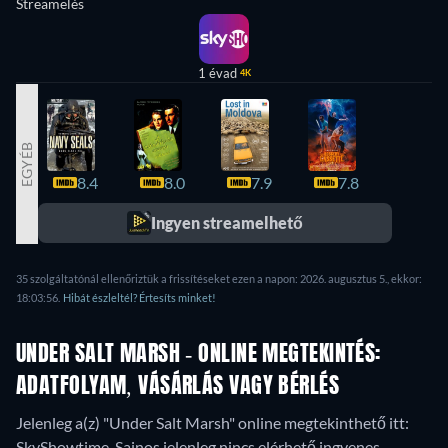
Streamelés
1 évad
4K
EGYÉB
8.4
8.0
7.9
7.8
7.8
Ingyen streamelhető
35 szolgáltatónál ellenőriztük a frissítéseket ezen a napon: 2026. augusztus 5., ekkor:
18:03:56.
Hibát észleltél? Értesíts minket!
UNDER SALT MARSH - ONLINE MEGTEKINTÉS:
ADATFOLYAM, VÁSÁRLÁS VAGY BÉRLÉS
Jelenleg a(z) "Under Salt Marsh" online megtekinthető itt:
SkyShowtime.
Sajnos jelenleg nincs elérhető ingyenes