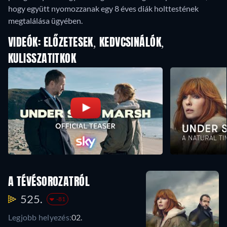
hogy együtt nyomozzanak egy 8 éves diák holttestének
megtalálása ügyében.
VIDEÓK: ELŐZETESEK, KEDVCSINÁLÓK,
KULISSZATITKOK
A TÉVÉSOROZATRÓL
525.
-81
Legjobb helyezés:
02.