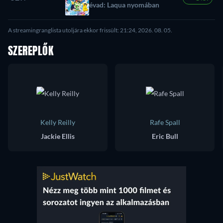
évad: Laqua nyomában
A streamingranglista utoljára ekkor frissült: 21:24, 2026. 08. 05.
SZEREPLŐK
Kelly Reilly
Rafe Spall
Jackie Ellis
Eric Bull