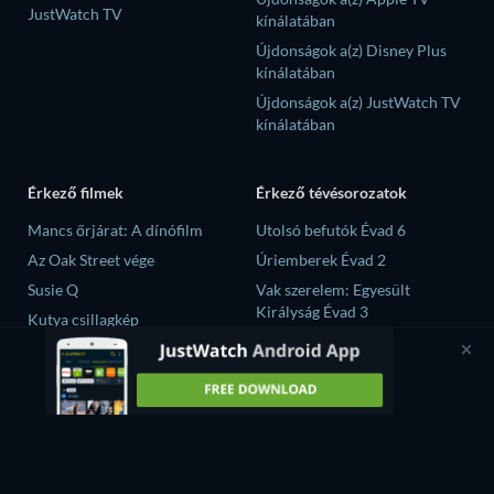
JustWatch TV
kínálatában
Újdonságok a(z) Disney Plus
kínálatában
Újdonságok a(z) JustWatch TV
kínálatában
Érkező filmek
Érkező tévésorozatok
Mancs őrjárat: A dínófilm
Utolsó befutók Évad 6
Az Oak Street vége
Úriemberek Évad 2
Susie Q
Vak szerelem: Egyesült
Királyság Évad 3
Kutya csillagkép
Until the T-Shirt Dries Évad 1
A sivatag fia
A szilánkok Évad 1