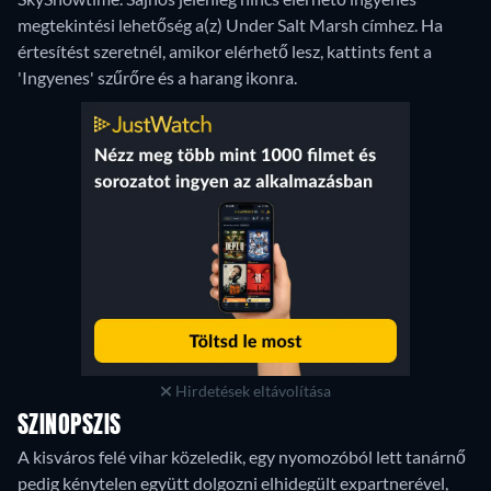
megtekintési lehetőség a(z) Under Salt Marsh címhez. Ha
értesítést szeretnél, amikor elérhető lesz, kattints fent a
'Ingyenes' szűrőre és a harang ikonra.
Hirdetések eltávolítása
SZINOPSZIS
A kisváros felé vihar közeledik, egy nyomozóból lett tanárnő
pedig kénytelen együtt dolgozni elhidegült expartnerével,