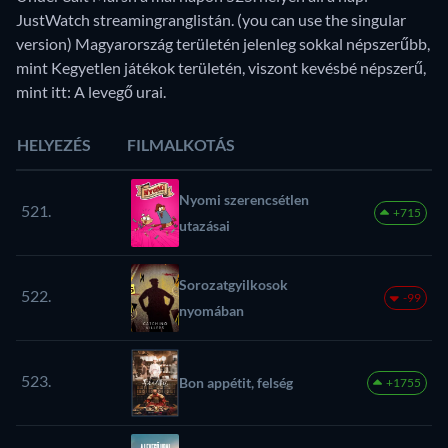
JustWatch streamingranglistán. (you can use the singular
version) Magyarország területén jelenleg sokkal népszerűbb,
mint Kegyetlen játékok területén, viszont kevésbé népszerű,
mint itt: A levegő urai.
HELYEZÉS
FILMALKOTÁS
Nyomi szerencsétlen
521.
+715
utazásai
Sorozatgyilkosok
522.
-99
nyomában
523.
Bon appétit, felség
+1755