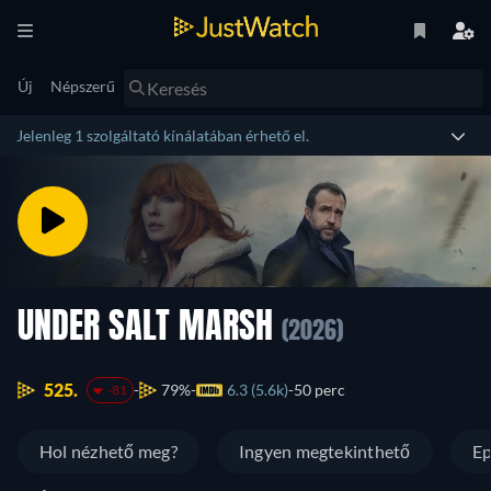
Új
Népszerű
Jelenleg 1 szolgáltató kínálatában érhető el.
UNDER SALT MARSH
(2026)
525.
79%
6.3 (5.6k)
50 perc
-81
Hol nézhető meg?
Ingyen megtekinthető
Ep