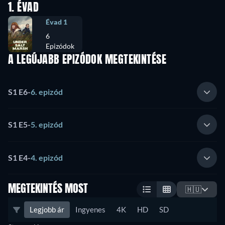
1. ÉVAD
Évad 1
6
Epizódok
A LEGÚJABB EPIZÓDOK MEGTEKINTÉSE
S1 E6
-
6. epizód
S1 E5
-
5. epizód
S1 E4
-
4. epizód
MEGTEKINTÉS MOST
🇭🇺
Legjobb ár
Ingyenes
4K
HD
SD