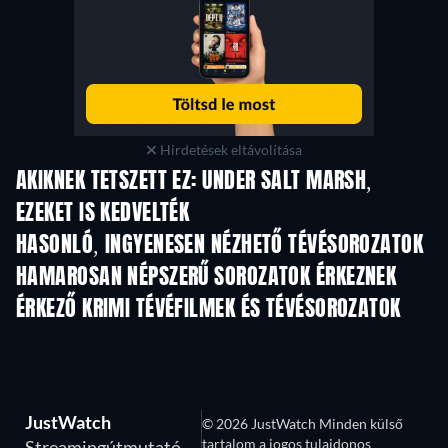
Hirdetések eltávolítása
AKIKNEK TETSZETT EZ: UNDER SALT MARSH,
EZEKET IS KEDVELTÉK
TV
TV
HASONLÓ, INGYENESEN NÉZHETŐ TÉVÉSOROZATOK
TV
TV
HAMAROSAN NÉPSZERŰ SOROZATOK ÉRKEZNEK
TV
TV
ÉRKEZŐ KRIMI TÉVÉFILMEK ÉS TÉVÉSOROZATOK
Évad 6
Évad 2
Év
JustWatch
© 2026 JustWatch Minden külső
tartalom a jogos tulajdonos
Streamingútmutató