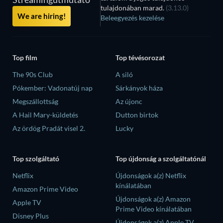
tulajdonában marad.
(3.13.0)
We are hiring!
Beleegyezés kezelése
Top film
Top tévésorozat
The 90s Club
A siló
Pókember: Vadonatúj nap
Sárkányok háza
Megszállottság
Az újonc
A Hail Mary-küldetés
Dutton birtok
Az ördög Pradát visel 2.
Lucky
Top szolgáltató
Top újdonság a szolgáltatónál
Netflix
Újdonságok a(z) Netflix
kínálatában
Amazon Prime Video
Újdonságok a(z) Amazon
Apple TV
Prime Video kínálatában
Disney Plus
Újdonságok a(z) Apple TV