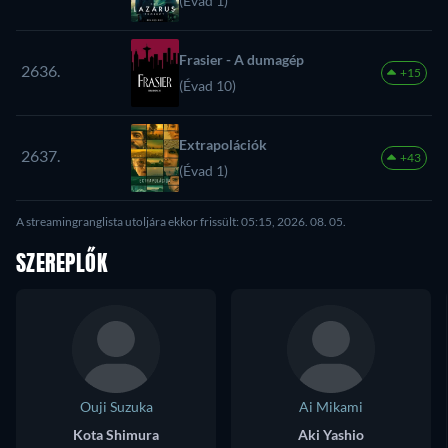
(Évad 1)
Frasier - A dumagép
2636.
+15
(Évad 10)
Extrapolációk
2637.
+43
(Évad 1)
A streamingranglista utoljára ekkor frissült: 05:15, 2026. 08. 05.
SZEREPLŐK
Ouji Suzuka
Ai Mikami
Kota Shimura
Aki Yashio