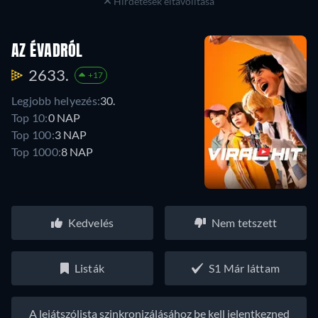
Hirdetések eltávolítása
AZ ÉVADRÓL
2633.
+17
Legjobb helyezés:
30.
Top 10:
0 NAP
Top 100:
3 NAP
Top 1000:
8 NAP
Kedvelés
Nem tetszett
Listák
S1 Már láttam
A lejátszólista szinkronizálásához be kell jelentkezned