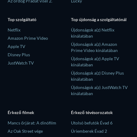
Az ördög Pradát visel 2.
Lucky
Top szolgáltató
Top újdonság a szolgáltatónál
Netflix
Újdonságok a(z) Netflix
kínálatában
Amazon Prime Video
Újdonságok a(z) Amazon
Apple TV
Prime Video kínálatában
Disney Plus
Újdonságok a(z) Apple TV
JustWatch TV
kínálatában
Újdonságok a(z) Disney Plus
kínálatában
Újdonságok a(z) JustWatch TV
kínálatában
Érkező filmek
Érkező tévésorozatok
Mancs őrjárat: A dínófilm
Utolsó befutók Évad 6
Az Oak Street vége
Úriemberek Évad 2