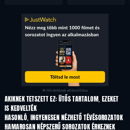
Hirdetések eltávolítása
AKIKNEK TETSZETT EZ: ÜTŐS TARTALOM, EZEKET
IS KEDVELTÉK
TV
TV
HASONLÓ, INGYENESEN NÉZHETŐ TÉVÉSOROZATOK
TV
TV
HAMAROSAN NÉPSZERŰ SOROZATOK ÉRKEZNEK
TV
TV