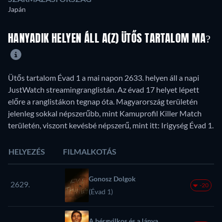
Japán
HANYADIK HELYEN ÁLL A(Z) ÜTŐS TARTALOM MA?
Ütős tartalom Évad 1 a mai napon 2633. helyen áll a napi
JustWatch streamingranglistán. Az évad 17 helyet lépett
előre a ranglistákon tegnap óta. Magyarország területén
jelenleg sokkal népszerűbb, mint Kamuprofil Killer Match
területén, viszont kevésbé népszerű, mint itt: Irigység Évad 1.
HELYEZÉS
FILMALKOTÁS
Gonosz Dolgok
2629.
-20
(Évad 1)
A bérgyilkos és a lánya