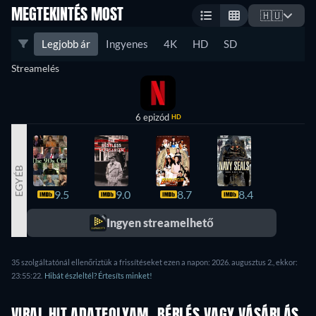
MEGTEKINTÉS MOST
🇭🇺
Legjobb ár
Ingyenes
4K
HD
SD
Streamelés
6 epizód
HD
EGYÉB
9.5
9.0
8.7
8.4
8.3
Ingyen streamelhető
35 szolgáltatónál ellenőriztük a frissítéseket ezen a napon: 2026. augusztus 2., ekkor:
23:55:22.
Hibát észleltél? Értesíts minket!
VIRAL HIT ADATFOLYAM, BÉRLÉS VAGY VÁSÁRLÁS