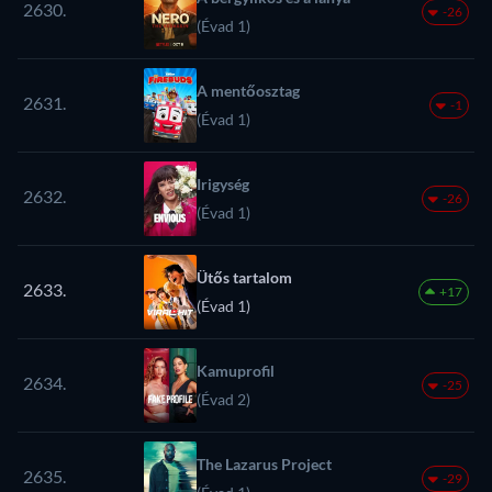
2630.
-26
(Évad 1)
A mentőosztag
2631.
-1
(Évad 1)
Irigység
2632.
-26
(Évad 1)
Ütős tartalom
2633.
+17
(Évad 1)
Kamuprofil
2634.
-25
(Évad 2)
The Lazarus Project
2635.
-29