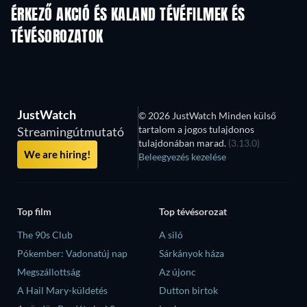
ÉRKEZŐ AKCIÓ ÉS KALAND TÉVÉFILMEK ÉS
TÉVÉSOROZATOK
Évad 2
Évad 1
Év
JustWatch
© 2026 JustWatch Minden külső
tartalom a jogos tulajdonos
Streamingútmutató
tulajdonában marad.
(3.13.0)
We are hiring!
Beleegyezés kezelése
Top film
Top tévésorozat
The 90s Club
A siló
Pókember: Vadonatúj nap
Sárkányok háza
Megszállottság
Az újonc
A Hail Mary-küldetés
Dutton birtok