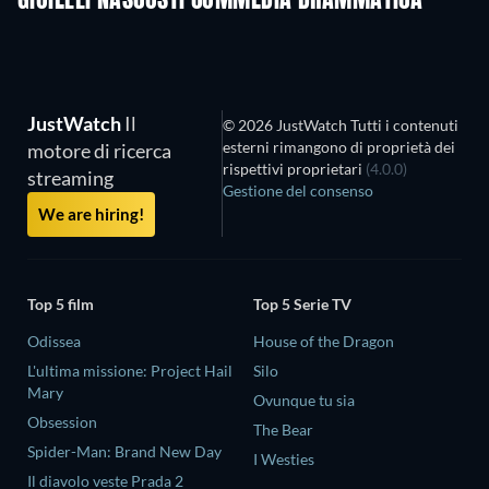
GIOIELLI NASCOSTI COMMEDIA DRAMMATICA
JustWatch
Il
© 2026 JustWatch Tutti i contenuti
esterni rimangono di proprietà dei
motore di ricerca
rispettivi proprietari
(4.0.0)
streaming
Gestione del consenso
We are hiring!
Top 5 film
Top 5 Serie TV
Odissea
House of the Dragon
L'ultima missione: Project Hail
Silo
Mary
Ovunque tu sia
Obsession
The Bear
Spider-Man: Brand New Day
I Westies
Il diavolo veste Prada 2