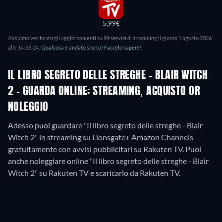
5,99€
Abbiamo verificato gli aggiornamenti su
99
servizi di streaming il giorno
1 agosto 2026
alle
14:56:24
.
Qualcosa è andato storto? Faccelo sapere!
IL LIBRO SEGRETO DELLE STREGHE - BLAIR WITCH
2 - GUARDA ONLINE: STREAMING, ACQUISTO OR
NOLEGGIO
Adesso puoi guardare "Il libro segreto delle streghe - Blair
Witch 2" in streaming su Lionsgate+ Amazon Channels
gratuitamente con avvisi pubblicitari su Rakuten TV. Puoi
anche noleggiare online "Il libro segreto delle streghe - Blair
Witch 2" su Rakuten TV e scaricarlo da Rakuten TV.