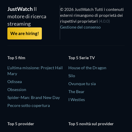
JustWatch
Il
© 2026 JustWatch Tutti i contenuti
esterni rimangono di proprietà dei
motore di ricerca
rispettivi proprietari
(4.0.0)
streaming
Gestione del consenso
We are hiring!
Top 5 film
Top 5 Serie TV
L'ultima missione: Project Hail
House of the Dragon
Mary
Silo
Odissea
Ovunque tu sia
Obsession
The Bear
Spider-Man: Brand New Day
I Westies
Pecore sotto copertura
Top 5 provider
Top 5 novità sul provider