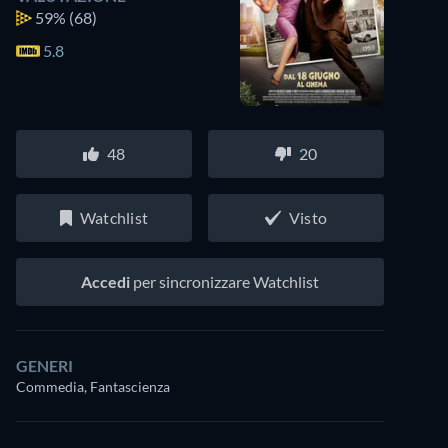
59%
(68)
5.8
48
20
Watchlist
Visto
Accedi
per sincronizzare Watchlist
GENERI
Commedia, Fantascienza