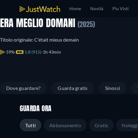
Home
Novità
Piu Visti
ERA MEGLIO DOMANI
(2025)
Titolo originale: C'était mieux demain
59%
5.8 (915)
1h 43min
Dove guardare?
Guarda gratis
Sinossi
GUARDA ORA
Tutti
Abbonamento
Gratis
Nolegg