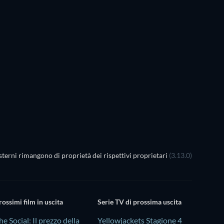
TV
terni rimangono di proprietà dei rispettivi proprietari
(3.13.0)
rossimi film in uscita
Serie TV di prossima uscita
he Social: Il prezzo della
Yellowjackets Stagione 4