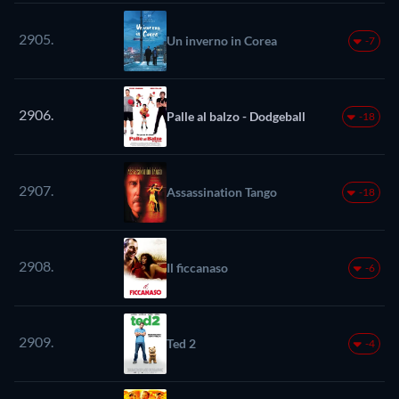
2905.
Un inverno in Corea
-7
2906.
Palle al balzo - Dodgeball
-18
2907.
Assassination Tango
-18
2908.
Il ficcanaso
-6
2909.
Ted 2
-4