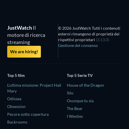
JustWatch
Il
© 2026 JustWatch Tutti i contenuti
esterni rimangono di proprietà dei
motore di ricerca
rispettivi proprietari
(3.13.0)
streaming
Gestione del consenso
We are hiring!
Top 5 film
Top 5 Serie TV
L'ultima missione: Project Hail
House of the Dragon
Mary
Silo
Odissea
Ovunque tu sia
Obsession
The Bear
Pecore sotto copertura
I Westies
Backrooms