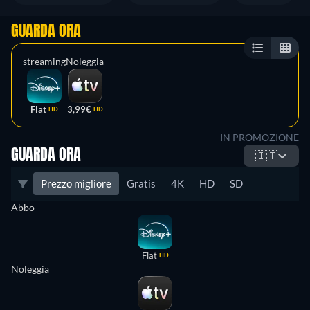
GUARDA ORA
streaming
Noleggia
Flat
3,99€
HD
HD
IN PROMOZIONE
GUARDA ORA
🇮🇹
Prezzo migliore
Gratis
4K
HD
SD
Abbo
Flat
HD
Noleggia