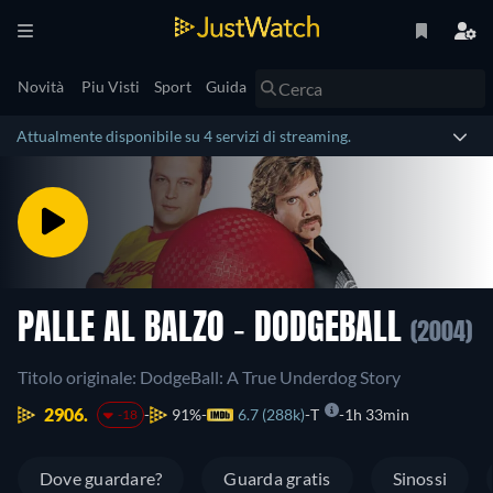
Novità
Piu Visti
Sport
Guida
Attualmente disponibile su 4 servizi di streaming.
PALLE AL BALZO - DODGEBALL
(2004)
Titolo originale: DodgeBall: A True Underdog Story
2906.
91%
6.7 (288k)
T
1h 33min
-18
Dove guardare?
Guarda gratis
Sinossi