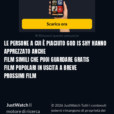
Rimuovi questo annuncio
LE PERSONE A CUI È PIACIUTO GOD IS SHY HANNO
APPREZZATO ANCHE
FILM SIMILI CHE PUOI GUARDARE GRATIS
FILM POPOLARI IN USCITA A BREVE
PROSSIMI FILM
LEGO Disney Princess:
Yellow Mirro
Magical Mayhem
JustWatch
Il
© 2026 JustWatch Tutti i contenuti
esterni rimangono di proprietà dei
motore di ricerca