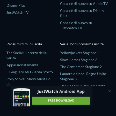
Cosa c'è di nuovo su Apple TV
Disney Plus
Cosa c'è di nuovo su Disney
JustWatch TV
Plus
Cosa c'è di nuovo su
JustWatch TV
Prossimi film in uscita
Serie TV di prossima uscita
The Social: Il prezzo della
Yellowjackets Stagione 4
verità
Slow Horses Stagione 6
Appassionatamente
The Gentlemen Stagione 2
Il Giaguaro Mi Guarda Storto
L'amore è cieco: Regno Unito
Rory Scovel: Show Must Go
Stagione 3
On
The Chosen in the Wild with
Nando tra due mondi - Un film
Bear Grylls Stagione 1
di Sintonia