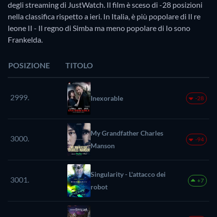
degli streaming di JustWatch. Il film è sceso di -28 posizioni
nella classifica rispetto a ieri. In Italia, è più popolare di Il re
leone II - Il regno di Simba ma meno popolare di Io sono
Frankelda.
POSIZIONE
TITOLO
2999.
Inexorable
-28
My Grandfather Charles
3000.
-94
Manson
Singularity - L'attacco dei
3001.
+7
robot