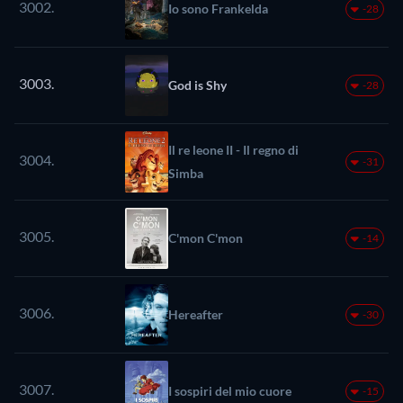
3002.
Io sono Frankelda
-28
3003.
God is Shy
-28
Il re leone II - Il regno di
3004.
-31
Simba
3005.
C'mon C'mon
-14
3006.
Hereafter
-30
3007.
I sospiri del mio cuore
-15