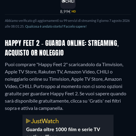
8,99€
HD
Abbiamo verificato gli aggiornamenti su 99 servizi di streaming il giorno 7 agosto 2026
alle 08:01:25.
Qualcosa è andato storto? Faccelo sapere!
HAPPY FEET 2 - GUARDA ONLINE: STREAMING,
ACQUISTO OR NOLEGGIO
Puoi comprare "Happy Feet 2" scaricandolo da Timvision,
Apple TV Store, Rakuten TV, Amazon Video, CHILI o
noleggiarlo online su Timvision, Apple TV Store, Amazon
Video, CHILI.
Purtroppo al momento non ci sono opzioni
gratuite per guardare Happy Feet 2. Se vuoi sapere quando
sarà disponibile gratuitamente, clicca su 'Gratis' nei filtri
sopra e attiva la campanella.