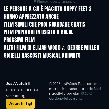
Rimuovi questo annuncio
LE PERSONE A CUI È PIACIUTO HAPPY FEET 2
HANNO APPREZZATO ANCHE
FILM SIMILI CHE PUOI GUARDARE GRATIS
FILM POPOLARI IN USCITA A BREVE
PROSSIMI FILM
LEGO Disney Princess:
Magical Mayhem
ALTRI FILM DI ELIJAH WOOD & GEORGE MILLER
GIOIELLI NASCOSTI MUSICAL ANIMATO
JustWatch
Il
© 2026 JustWatch Tutti i contenuti
esterni rimangono di proprietà dei
motore di ricerca
rispettivi proprietari
(3.13.0)
streaming
Gestione del consenso
We are hiring!