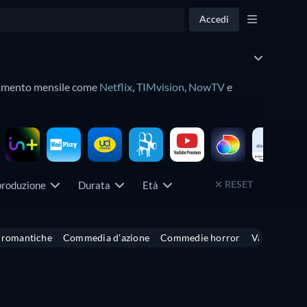
Accedi
bonamento mensile come
Netflix
,
TIMvision
,
NowTV
e
i
film in uscita
con la nostra guida. Troverete i film
RESET
 produzione
Durata
Età
romantiche
Commedia d'azione
Commedie horror
Vacanze
M