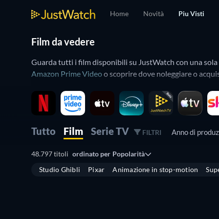
Home
Novità
Piu Visti
Film da vedere
Guarda tutti i film disponibili su JustWatch con una sol
Amazon Prime Video
o scoprire dove noleggiare o acqui
Usa le funzioni avanzate come genere, data di produzione, 
prossimamente in uscita sui servizi di streaming.
Tutto
Film
Serie TV
Anno di produ
FILTRI
48.797 titoli
ordinato per
Popolarità
Studio Ghibli
Pixar
Animazione in stop-motion
Sup