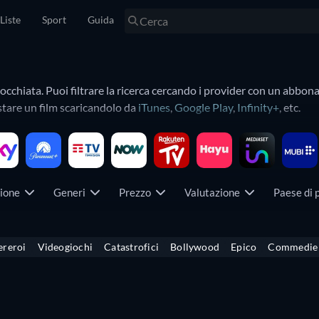
Liste
Sport
Guida
a occhiata. Puoi filtrare la ricerca cercando i provider con un ab
stare un film scaricandolo da
iTunes
,
Google Play
,
Infinity+
, etc.
etc. per trovare i tuoi film preferiti più velocemente. Scopri tutti 
zione
Generi
Prezzo
Valutazione
Paese di
ereroi
Videogiochi
Catastrofici
Bollywood
Epico
Commedie 