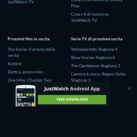
JustWatch TV
Plus
Cosa c'è di nuovo su
JustWatch TV
Prossimi film in uscita
Serie TV di prossima uscita
The Social: Il prezzo della
Yellowjackets Stagione 4
verità
Slow Horses Stagione 6
Ketticè
The Gentlemen Stagione 2
Elettra, amore mio
L'amore è cieco: Regno Unito
One Mile: Chapter Two
Stagione 3
One Mile: Chapter One
Ricky Gervais Alley Cats
Stagione 1