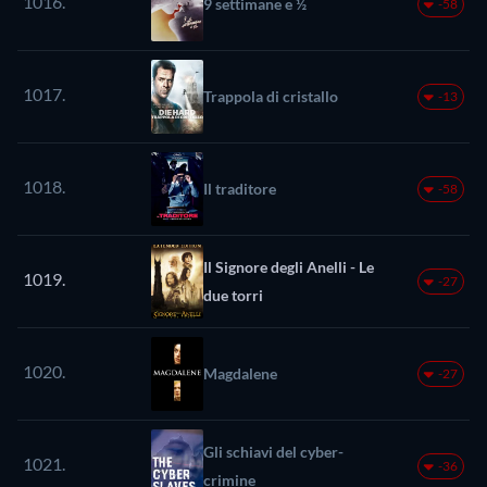
1016.
9 settimane e ½
-58
1017.
Trappola di cristallo
-13
1018.
Il traditore
-58
Il Signore degli Anelli - Le
1019.
-27
due torri
1020.
Magdalene
-27
Gli schiavi del cyber-
1021.
-36
crimine