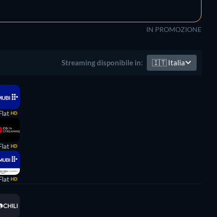
IN PROMOZIONE
🇮🇹
Italia
Streaming disponibile in:
Flat
HD
Flat
HD
Flat
HD