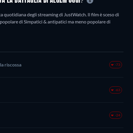
OVA LA BATTAGLIA DI ALGERI OGGI?
ca quotidiana degli streaming di JustWatch. Il film è sceso di
 più popolare di Simpatici & antipatici ma meno popolare di
la riscossa
-73
-63
-24