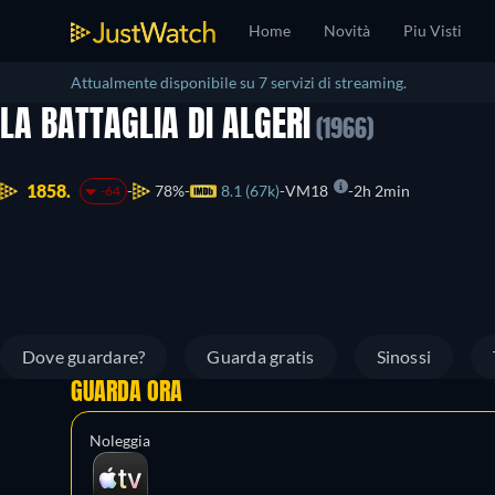
Home
Novità
Piu Visti
Attualmente disponibile su 7 servizi di streaming.
LA BATTAGLIA DI ALGERI
(1966)
1858.
78%
8.1 (67k)
VM18
2h 2min
-64
Dove guardare?
Guarda gratis
Sinossi
GUARDA ORA
Noleggia