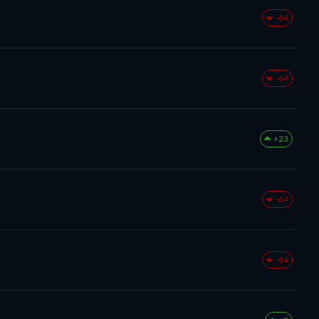
-64
-64
+23
-64
-64