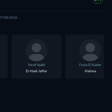
+3
 07/08/2026
Yacef Saâdi
Fusia El Kader
El-Hadi Jaffar
Halima