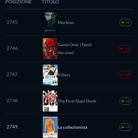
POSIZIONE
TITOLO
2745.
Morbius
+5
Game Over (Tamil
2746.
-56
Version)
2747.
Killers
-18
2748.
The First Slam Dunk
+6
2749.
La collezionista
+7