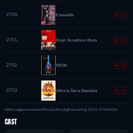
2750.
Il monello
-11
2751.
Drop: Accetta o rifiuta
-11
2752.
TRON
-23
2753.
Oltre la Terra Desolata
-15
Ultimo aggiornamento della classifica degli streaming: 05:23, 07/08/2026
CAST