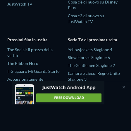
Cosa c'è di nuovo su Disney
JustWatch TV
Plus
Cosa c'è di nuovo su
JustWatch TV
Prossimi film in uscita
Serie TV di prossima uscita
The Social: Il prezzo della
Yellowjackets Stagione 4
verità
Slow Horses Stagione 6
The Ribbon Hero
The Gentlemen Stagione 2
Il Giaguaro Mi Guarda Storto
L'amore è cieco: Regno Unito
Appassionatamente
Stagione 3
Rory Scovel: Show Must Go
Gold Spoon Stagione 2
On