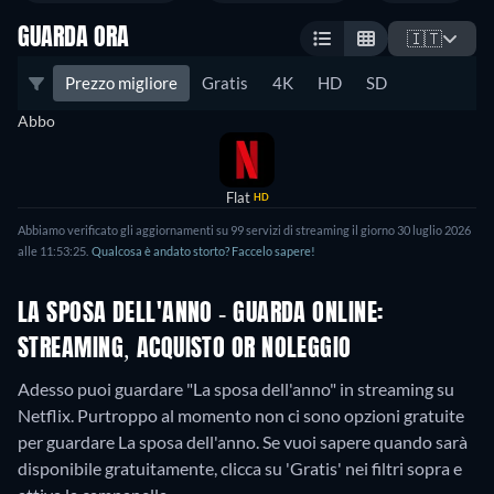
GUARDA ORA
🇮🇹
Prezzo migliore
Gratis
4K
HD
SD
Abbo
Flat
HD
Abbiamo verificato gli aggiornamenti su
99
servizi di streaming il giorno
30 luglio 2026
alle
11:53:25
.
Qualcosa è andato storto? Faccelo sapere!
LA SPOSA DELL'ANNO - GUARDA ONLINE:
STREAMING, ACQUISTO OR NOLEGGIO
Adesso puoi guardare "La sposa dell'anno" in streaming su
Netflix.
Purtroppo al momento non ci sono opzioni gratuite
per guardare La sposa dell'anno. Se vuoi sapere quando sarà
disponibile gratuitamente, clicca su 'Gratis' nei filtri sopra e