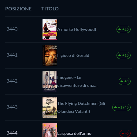
POSIZIONE
TITOLO
3440.
A morte Hollywood!
+25
3441.
Il gioco di Gerald
+15
Imogene - Le
3442.
+4
disavventure di una
newyorkese
The Flying Dutchmen (Gli
3443.
+1945
Olandesi Volanti)
3444.
La sposa dell'anno
-5