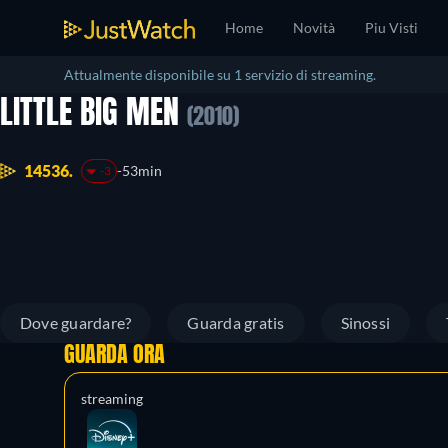
Home
Novità
Piu Visti
Attualmente disponibile su 1 servizio di streaming.
LITTLE BIG MEN
(2010)
14536.
53min
-3
Dove guardare?
Guarda gratis
Sinossi
GUARDA ORA
streaming