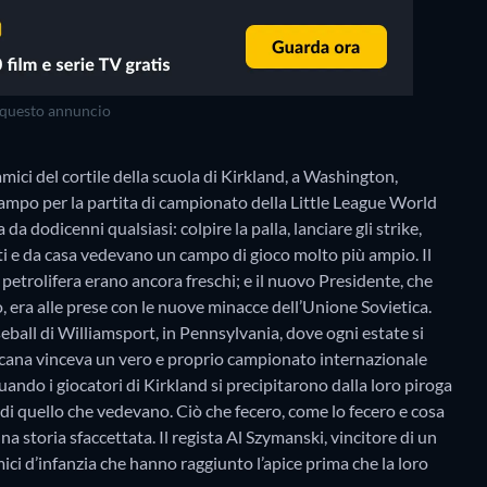
questo annuncio
ici del cortile della scuola di Kirkland, a Washington,
campo per la partita di campionato della Little League World
 da dodicenni qualsiasi: colpire la palla, lanciare gli strike,
spalti e da casa vedevano un campo di gioco molto più ampio. Il
i petrolifera erano ancora freschi; e il nuovo Presidente, che
, era alle prese con le nuove minacce dell’Unione Sovietica.
all di Williamsport, in Pennsylvania, dove ogni estate si
icana vinceva un vero e proprio campionato internazionale
ando i giocatori di Kirkland si precipitarono dalla loro piroga
i quello che vedevano. Ciò che fecero, come lo fecero e cosa
na storia sfaccettata. Il regista Al Szymanski, vincitore di un
i d’infanzia che hanno raggiunto l’apice prima che la loro