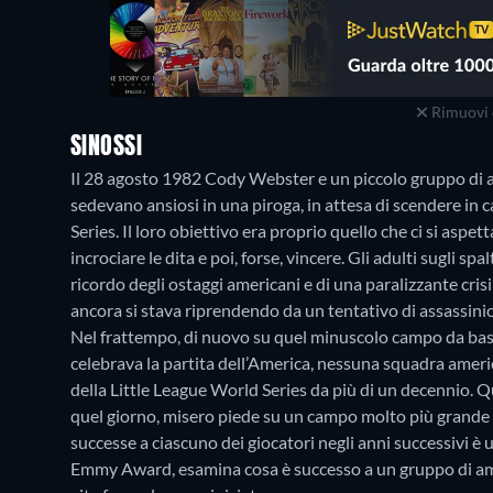
Rimuovi 
SINOSSI
Il 28 agosto 1982 Cody Webster e un piccolo gruppo di am
sedevano ansiosi in una piroga, in attesa di scendere in 
Series. Il loro obiettivo era proprio quello che ci si aspetta
incrociare le dita e poi, forse, vincere. Gli adulti sugli 
ricordo degli ostaggi americani e di una paralizzante cris
ancora si stava riprendendo da un tentativo di assassinio
Nel frattempo, di nuovo su quel minuscolo campo da baseb
celebrava la partita dell’America, nessuna squadra amer
della Little League World Series da più di un decennio. Qu
quel giorno, misero piede su un campo molto più grande d
successe a ciascuno dei giocatori negli anni successivi è u
Emmy Award, esamina cosa è successo a un gruppo di amic