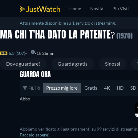
Home
Novità
Piu Visti
Attualmente disponibile su 1 servizio di streaming.
MA CHI T'HA DATO LA PATENTE?
(1970)
6.3 (107)
T
1h 26min
Dove guardare?
Guarda gratis
Sinossi
GUARDA ORA
Prezzo migliore
Gratis
4K
HD
SD
FILTRI
Abbo
Abbiamo verificato gli aggiornamenti su
99
servizi di streamin
Faccelo sapere!