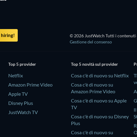
Mazzabubù... quante corna
stanno quaggiù?
hiring!
© 2026 JustWatch Tutti i contenuti 
Gestione del consenso
Top 5 provider
Top 5 novità sul provider
P
Netflix
Cosa c'è di nuovo su Netflix
T
v
Amazon Prime Video
Cosa c'è di nuovo su
Amazon Prime Video
A
Apple TV
Cosa c'è di nuovo su Apple
G
Disney Plus
TV
I
JustWatch TV
Cosa c'è di nuovo su Disney
S
Plus
R
Cosa c'è di nuovo su