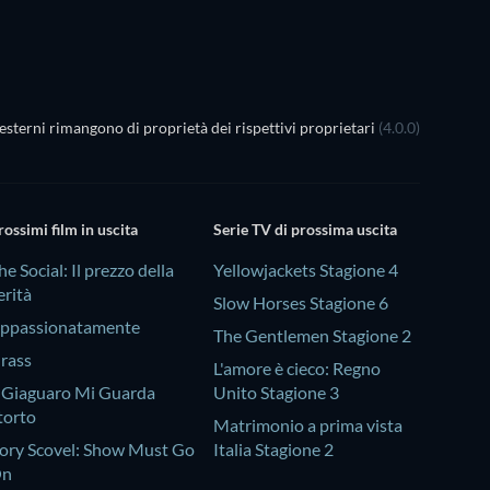
esterni rimangono di proprietà dei rispettivi proprietari
(4.0.0)
rossimi film in uscita
Serie TV di prossima uscita
he Social: Il prezzo della
Yellowjackets Stagione 4
erità
Slow Horses Stagione 6
ppassionatamente
The Gentlemen Stagione 2
rass
L'amore è cieco: Regno
l Giaguaro Mi Guarda
Unito Stagione 3
torto
Matrimonio a prima vista
ory Scovel: Show Must Go
Italia Stagione 2
On