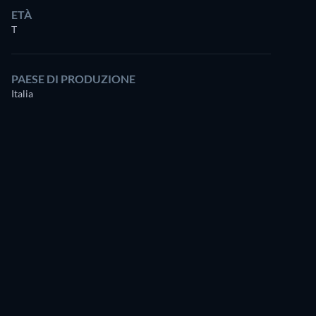
ETÀ
T
Renato Baldini
Raika Juri
PAESE DI PRODUZIONE
Proprietario scuola guida
Italia