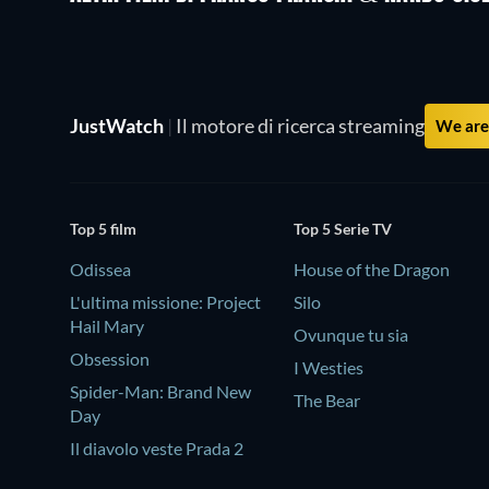
JustWatch
|
Il motore di ricerca streaming
We are 
Top 5 film
Top 5 Serie TV
Odissea
House of the Dragon
L'ultima missione: Project
Silo
Hail Mary
Ovunque tu sia
Obsession
I Westies
Spider-Man: Brand New
The Bear
Day
Il diavolo veste Prada 2