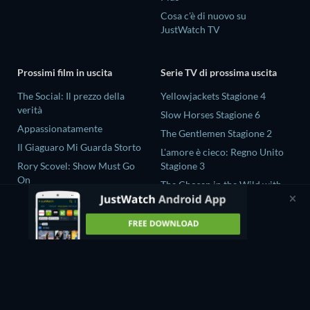
Cosa c'è di nuovo su
JustWatch TV
Prossimi film in uscita
Serie TV di prossima uscita
The Social: Il prezzo della
Yellowjackets Stagione 4
verità
Slow Horses Stagione 6
Appassionatamente
The Gentlemen Stagione 2
Il Giaguaro Mi Guarda Storto
L'amore è cieco: Regno Unito
Rory Scovel: Show Must Go
Stagione 3
On
The Chosen in the Wild with
Nando tra due mondi - Un film
Bear Grylls Stagione 1
di Sintonia