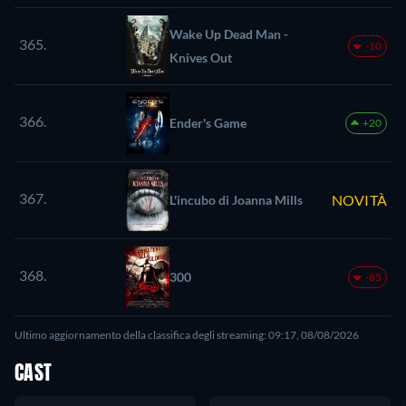
Wake Up Dead Man -
365.
-10
Knives Out
366.
Ender's Game
+20
367.
NOVITÀ
L'incubo di Joanna Mills
368.
300
-85
Ultimo aggiornamento della classifica degli streaming: 09:17, 08/08/2026
CAST