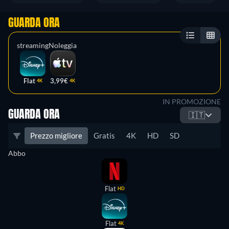
GUARDA ORA
streaming
Noleggia
Flat
3,99€
4K
4K
IN PROMOZIONE
GUARDA ORA
🇮🇹
Prezzo migliore
Gratis
4K
HD
SD
Abbo
Flat
HD
Flat
4K