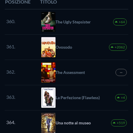
POSIZIONE
TITOLO
360.
The Ugly Stepsister
+64
361.
Ovosodo
+2062
362.
The Assessment
—
363.
La Perfezione (Flawless)
+4
364.
Una notte al museo
+519